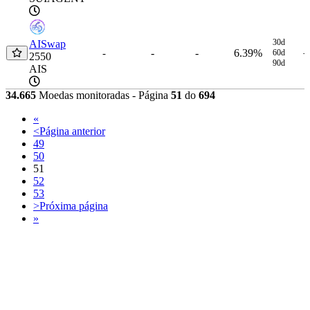
30d
AISwap
-
-
6.39%
-
60d
-
2550
90d
AIS
34.665
Moedas monitoradas - Página
51
do
694
«
<
Página anterior
49
50
51
52
53
>
Próxima página
»