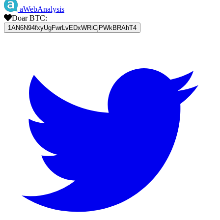
aWebAnalysis
Doar BTC:
1AN6N94fxyUgFwrLvEDxWRiCjPWkBRAhT4