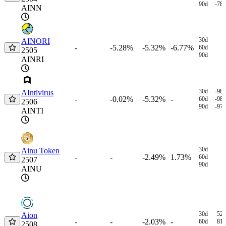
90d
-78
AINN
30d
AINORI
-5.28%
-5.32%
-6.77%
-
60d
2505
90d
AINRI
30d
-98
AIntivirus
-0.02%
-5.32%
-
-
60d
-98
2506
90d
-97
AINTI
30d
Ainu Token
-
-2.49%
1.73%
-
60d
2507
90d
AINU
30d
52
Aion
-
-2.03%
-
-
60d
81
2508