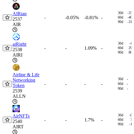
30d
-33
AIRian
-0.05%
-0.81%
-
-
60d
-40
2537
90d
-31
AIR
30d
-4
aiRight
-
1.09%
-
-
60d
29
2538
90d
80
AIRI
Airline & Life
30d
-
Networking
-
-
-
-
60d
-
Token
90d
-
2539
ALLN
30d
-0
AirNFTs
-
1.7%
-
-
60d
7
2540
90d
-1
AIRT