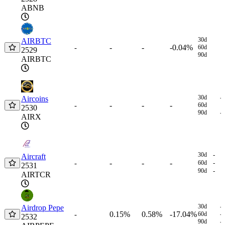
ABNB
30d
AIRBTC
-
-
-0.04%
-
60d
2529
90d
AIRBTC
30d
-
Aircoins
-
-
-
-
60d
2530
90d
-
AIRX
30d
-
Aircraft
-
-
-
-
60d
-
2531
90d
-
AIRTCR
30d
-
Airdrop Pepe
0.15%
0.58%
-17.04%
-
60d
-
2532
90d
-