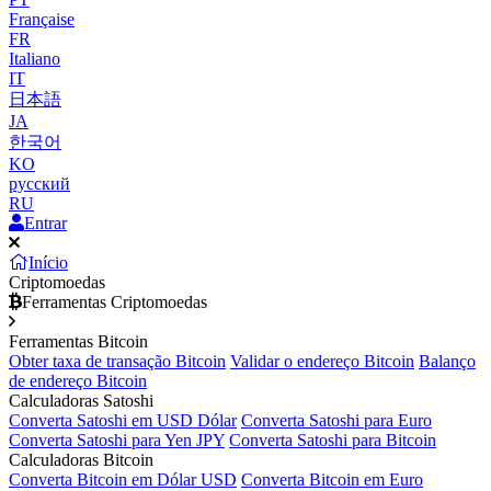
Française
FR
Italiano
IT
日本語
JA
한국어
KO
русский
RU
Entrar
Início
Criptomoedas
Ferramentas Criptomoedas
Ferramentas Bitcoin
Obter taxa de transação Bitcoin
Validar o endereço Bitcoin
Balanço
de endereço Bitcoin
Calculadoras Satoshi
Converta Satoshi em USD Dólar
Converta Satoshi para Euro
Converta Satoshi para Yen JPY
Converta Satoshi para Bitcoin
Calculadoras Bitcoin
Converta Bitcoin em Dólar USD
Converta Bitcoin em Euro