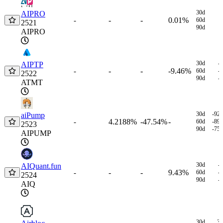
30d
AIPRO
-
-
0.01%
-
60d
2521
90d
AIPRO
30d
-
AIPTP
-
-
-9.46%
-
60d
-
2522
90d
-
ATMT
30d
-92
aiPump
4.2188%
-47.54%
-
-
60d
-89
2523
90d
-75
AIPUMP
30d
-
AIQuant.fun
-
-
9.43%
-
60d
-
2524
90d
-
AIQ
30d
3