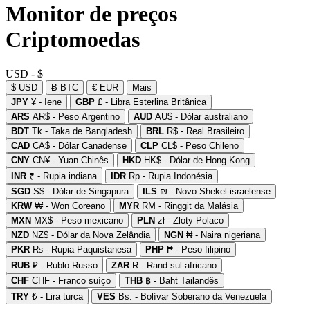
Monitor de preços
Criptomoedas
USD - $
$ USD
Ƀ BTC
€ EUR
Mais
JPY
¥ - Iene
GBP
£ - Libra Esterlina Britânica
ARS
AR$ - Peso Argentino
AUD
AU$ - Dólar australiano
BDT
Tk - Taka de Bangladesh
BRL
R$ - Real Brasileiro
CAD
CA$ - Dólar Canadense
CLP
CL$ - Peso Chileno
CNY
CN¥ - Yuan Chinês
HKD
HK$ - Dólar de Hong Kong
INR
₹ - Rupia indiana
IDR
Rp - Rupia Indonésia
SGD
S$ - Dólar de Singapura
ILS
₪ - Novo Shekel israelense
KRW
₩ - Won Coreano
MYR
RM - Ringgit da Malásia
MXN
MX$ - Peso mexicano
PLN
zł - Zloty Polaco
NZD
NZ$ - Dólar da Nova Zelândia
NGN
₦ - Naira nigeriana
PKR
₨ - Rupia Paquistanesa
PHP
₱ - Peso filipino
RUB
₽ - Rublo Russo
ZAR
R - Rand sul-africano
CHF
CHF - Franco suíço
THB
฿ - Baht Tailandês
TRY
₺ - Lira turca
VES
Bs. - Bolívar Soberano da Venezuela