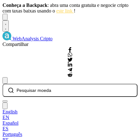
Conheça a Backpack
: abra uma conta gratuita e negocie cripto
com taxas baixas usando o
este link
!
Dismiss
WebAnalysis
Cripto
Compartilhar
Pesquisar moeda
English
EN
Español
ES
Português
PT