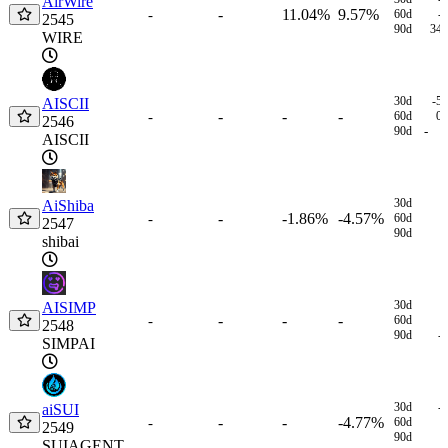
AirWire
-
11.04%
9.57%
-
60d
-
2545
90d
34
WIRE
30d
-5
AISCII
-
-
-
-
60d
0
2546
90d
-
AISCII
30d
AiShiba
-
-1.86%
-4.57%
-
60d
2547
90d
shibai
30d
AISIMP
-
-
-
-
60d
2548
90d
-
SIMPAI
30d
-
aiSUI
-
-
-4.77%
-
60d
2549
90d
SUIAGENT