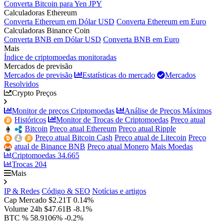
Converta Bitcoin para Yen JPY
Calculadoras Ethereum
Converta Ethereum em Dólar USD
Converta Ethereum em Euro
Calculadoras Binance Coin
Converta BNB em Dólar USD
Converta BNB em Euro
Mais
Índice de criptomoedas monitoradas
Mercados de previsão
Mercados de previsão
Estatísticas do mercado
Mercados
Resolvidos
Crypto Preços
Monitor de preços Criptomoedas
Análise de Preços Máximos
Históricos
Monitor de Trocas de Criptomoedas
Preço atual
Bitcoin
Preço atual Ethereum
Preço atual Ripple
Preço atual Bitcoin Cash
Preço atual de Litecoin
Preço
atual de Binance BNB
Preço atual Monero
Mais Moedas
Criptomoedas
34.665
Trocas
204
Mais
IP & Redes
Código & SEO
Notícias e artigos
Cap Mercado
$2.21T
0.14%
Volume 24h
$47.61B
-8.1%
BTC %
58.9106%
-0.2%