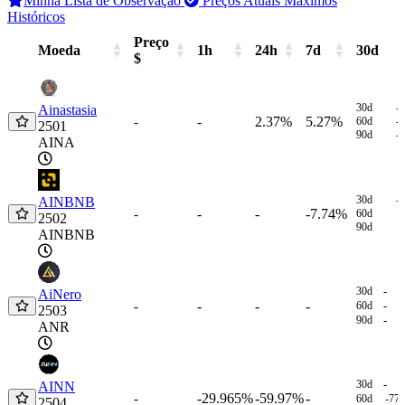
Minha Lista de Observação
Preços Atuais
Máximos
Históricos
Preço
Moeda
1h
24h
7d
30d
$
Moeda
Preço
1h
24h
7d
30d
$
30d
-
Ainastasia
-
2.37%
5.27%
-
60d
-
2501
90d
-
AINA
30d
-
AINBNB
-
-
-7.74%
-
60d
2502
90d
AINBNB
30d
-
AiNero
-
-
-
-
60d
-
2503
90d
-
ANR
30d
-
AINN
-29.965%
-59.97%
-
-
60d
-77
2504