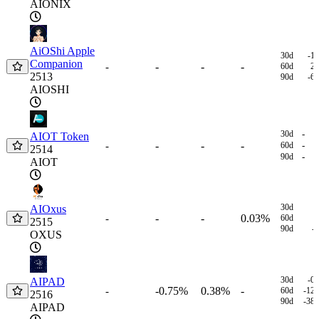
AIONIX
AiOShi Apple
30d
-1
Companion
-
-
-
-
60d
2
2513
90d
-6
AIOSHI
30d
-
AIOT Token
-
-
-
-
60d
-
2514
90d
-
AIOT
30d
AIOxus
-
-
0.03%
-
60d
2515
90d
-
OXUS
30d
-0
AIPAD
-0.75%
0.38%
-
-
60d
-12
2516
90d
-38
AIPAD