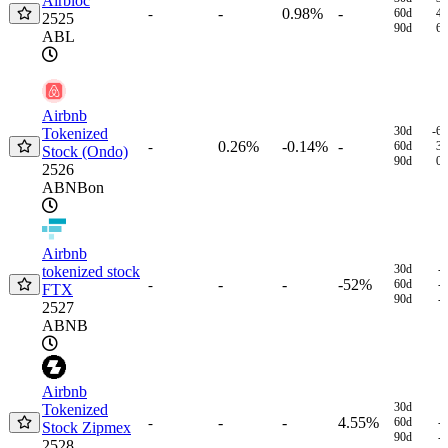
Airbloc
-
0.98%
-
-
60d
4
2525
90d
6
ABL
Airbnb
30d
-6
Tokenized
0.26%
-0.14%
-
-
60d
3
Stock (Ondo)
90d
0
2526
ABNBon
Airbnb
30d
-
tokenized stock
-
-
-52%
-
60d
-
FTX
90d
-
2527
ABNB
Airbnb
30d
Tokenized
-
-
4.55%
-
60d
-
Stock Zipmex
90d
-
2528