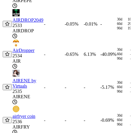
AIRPEPE
30d
18
AIRDROP2049
-0.05%
-0.01%
-
-
60d
29
2533
90d
19
AIRDROP
30d
-
AirDropper
-0.65%
6.13%
-40.09%
-
60d
-
2534
90d
-
AIR
AIRENE by
30d
-
Virtuals
-
-
-5.17%
-
60d
-
2535
90d
-
AIRENE
30d
-
airfryer coin
-
-
-0.69%
-
60d
2536
90d
-
AIRFRY