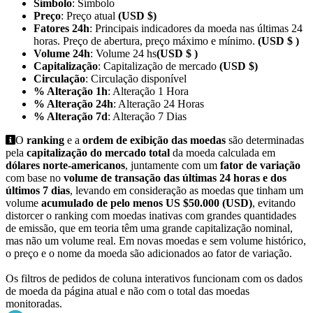
Símbolo
: Símbolo
Preço
: Preço atual
(USD $)
Fatores 24h
: Principais indicadores da moeda nas últimas 24
horas. Preço de abertura, preço máximo e mínimo.
(USD $ )
Volume 24h
: Volume 24 hs
(USD $ )
Capitalização
: Capitalização de mercado
(USD $)
Circulação
: Circulação disponível
% Alteração 1h
: Alteração 1 Hora
% Alteração 24h
: Alteração 24 Horas
% Alteração 7d
: Alteração 7 Dias
O
ranking
e a
ordem de exibição das moedas
são determinadas
pela
capitalização do mercado total
da moeda calculada em
dólares norte-americanos
, juntamente com um
fator de variação
com base no
volume de transação das últimas 24 horas e dos
últimos 7 dias
, levando em consideração as moedas que tinham um
volume
acumulado de pelo menos US $50.000 (USD)
, evitando
distorcer o ranking com moedas inativas com grandes quantidades
de emissão, que em teoria têm uma grande capitalização nominal,
mas não um volume real. Em novas moedas e sem volume histórico,
o preço e o nome da moeda são adicionados ao fator de variação.
Os filtros de pedidos de coluna interativos funcionam com os dados
de moeda da página atual e não com o total das moedas
monitoradas.