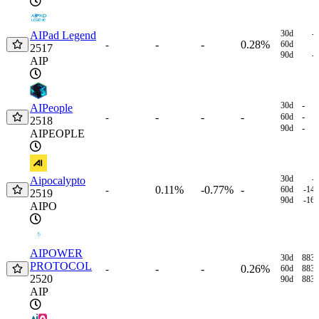
30d
-
AIPad Legend
-
-
0.28%
-
60d
2517
90d
-
AIP
30d
-
AIPeople
-
-
-
-
60d
-
2518
90d
-
AIPEOPLE
30d
-
Aipocalypto
0.11%
-0.77%
-
-
60d
-14
2519
90d
-16
AIPO
AIPOWER
30d
883
PROTOCOL
-
-
0.26%
-
60d
883
2520
90d
883
AIP