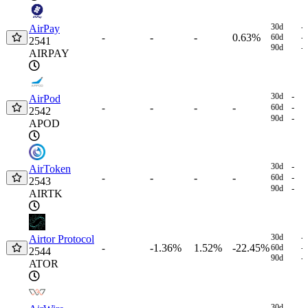
30d
-
AirPay
-
-
0.63%
-
60d
-
2541
90d
-
AIRPAY
30d
-
AirPod
-
-
-
-
60d
-
2542
90d
-
APOD
30d
-
AirToken
-
-
-
-
60d
-
2543
90d
-
AIRTK
30d
-
Airtor Protocol
-1.36%
1.52%
-22.45%
-
60d
-
2544
90d
-
ATOR
30d
-