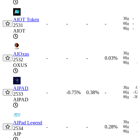
30д
-
AIOT Token
-
-
-
-
60д
-
2531
90д
-
AIOT
30д
AIOxus
-
-
0.03%
-
60д
2532
90д
-
OXUS
30д
-0
AIPAD
-0.75%
0.38%
-
-
60д
-12
2533
90д
-38
AIPAD
30д
-
AIPad Legend
-
-
0.28%
-
60д
2534
90д
-
AIP