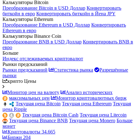
Калькуляторы Bitcoin
Преобразование Bitcoin в USD Доллар
Конвертировать
биткойн в евро
Конвертировать биткойн в Йена JPY
Калькуляторы Ethereum
Преобразование Ethereum в USD Доллар
Конвертировать
Ethereum в евро
Калькуляторы Binance Coin
Преобразование BNB в USD Доллар
Конвертировать BNB в
евро
Больше
Индекс отслеживаемых криптовалют
Рынки предсказаний
Рынки предсказаний
Статистика рынка
Разрешённые
рынки
крипто Цены
Монитор цен на валюту
Анализ исторических
максимальных цен
Монитор криптовалютных бирж
Текущая цена Bitcoin
Текущая цена Ethereum
Текущая
цена Ripple
Текущая цена Bitcoin Cash
Текущая цена Litecoin
Текущая цена Binance BNB
Текущая цена Monero
Больше
монет
Криптовалюты
34.665
Биржи
204