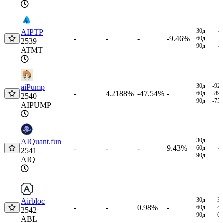
30д
-
AIPTP
-
-
-9.46%
-
60д
-
2539
90д
-
ATMT
30д
-92
aiPump
4.2188%
-47.54%
-
-
60д
-89
2540
90д
-75
AIPUMP
30д
-
AIQuant.fun
-
-
9.43%
-
60д
-
2541
90д
-
AIQ
30д
3
Airbloc
-
0.98%
-
-
60д
4
2542
90д
6
ABL