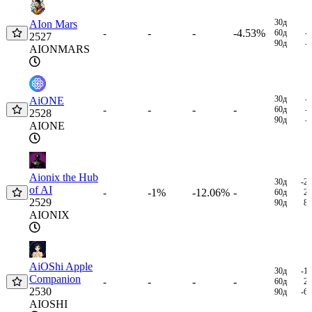
30д
AIon Mars
-
-
-4.53%
-
60д
-
2527
90д
-
AIONMARS
30д
-
AiONE
-
-
-
-
60д
-
2528
90д
-
AIONE
Aionix the Hub
30д
-2
of AI
-1%
-12.06%
-
-
60д
2
2529
90д
8
AIONIX
AiOShi Apple
30д
-1
Companion
-
-
-
-
60д
2
2530
90д
-6
AIOSHI