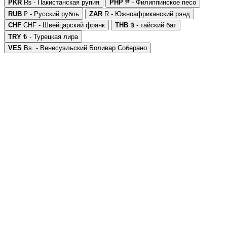
PKR
₨ - Пакистанская рупия
PHP
₱ - Филиппинское песо
RUB
₽ - Русский рубль
ZAR
R - Южноафриканский рэнд
CHF
CHF - Швейцарский франк
THB
฿ - тайский бат
TRY
₺ - Турецкая лира
VES
Bs. - Венесуэльский Боливар Соберано