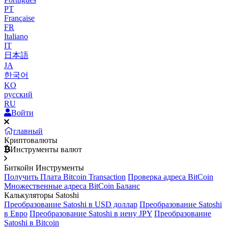
PT
Française
FR
Italiano
IT
日本語
JA
한국어
KO
русский
RU
Войти
главный
Криптовалюты
Инструменты валют
Биткойн Инструменты
Получить Плата Bitcoin Transaction
Проверка адреса BitCoin
Множественные адреса BitCoin Баланс
Калькуляторы Satoshi
Преобразование Satoshi в USD доллар
Преобразование Satoshi
в Евро
Преобразование Satoshi в иену JPY
Преобразование
Satoshi в Bitcoin