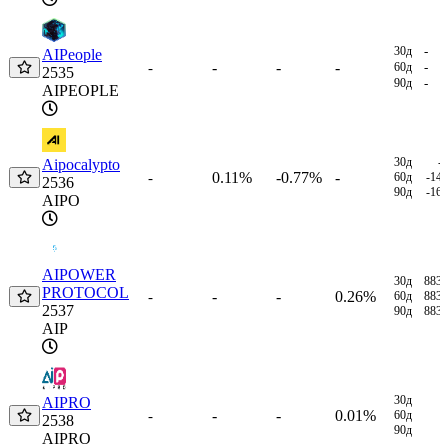
30д
-
AIPeople
-
-
-
-
60д
-
2535
90д
-
AIPEOPLE
30д
-
Aipocalypto
0.11%
-0.77%
-
-
60д
-14
2536
90д
-16
AIPO
AIPOWER
30д
883
PROTOCOL
-
-
0.26%
-
60д
883
2537
90д
883
AIP
30д
AIPRO
-
-
0.01%
-
60д
2538
90д
AIPRO