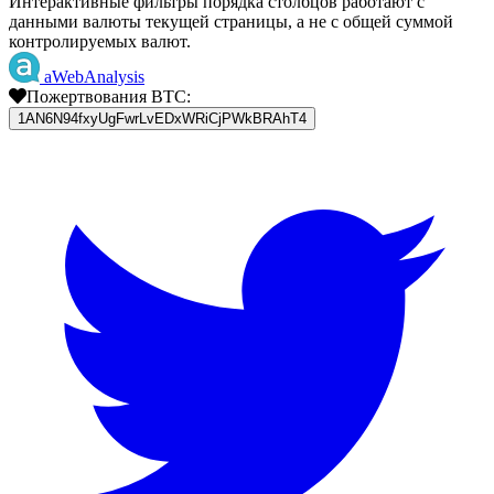
Интерактивные фильтры порядка столбцов работают с
данными валюты текущей страницы, а не с общей суммой
контролируемых валют.
aWebAnalysis
Пожертвования BTC:
1AN6N94fxyUgFwrLvEDxWRiCjPWkBRAhT4