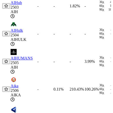
30д
4
AIHub
-
1.82%
-
-
60д
1
2503
90д
18
AIH
30д
-
AIHulk
-
-
-
-
60д
-
2504
90д
AIHULK
30д
-
AIHUMANS
-
-
3.99%
-
60д
-
2505
90д
AIH
30д
-
Aika
0.11%
210.43%
100.26%
-
60д
-
2506
90д
-
AIKA