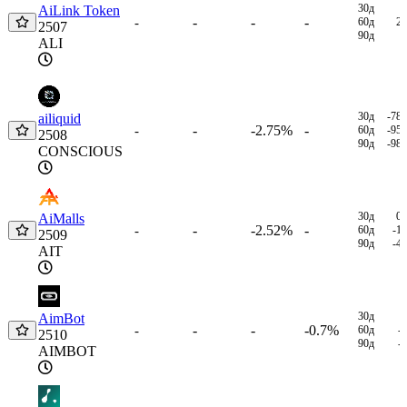
30д
AiLink Token
-
-
-
-
60д
2
2507
90д
ALI
30д
-78
ailiquid
-
-2.75%
-
-
60д
-95
2508
90д
-98
CONSCIOUS
30д
0
AiMalls
-
-2.52%
-
-
60д
-1
2509
90д
-4
AIT
30д
AimBot
-
-
-0.7%
-
60д
-
2510
90д
-
AIMBOT