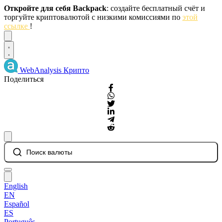
Откройте для себя Backpack
: создайте бесплатный счёт и
торгуйте криптовалютой с низкими комиссиями по
этой
ссылке
!
Dismiss
WebAnalysis
Крипто
Поделиться
Поиск валюты
English
EN
Español
ES
Português