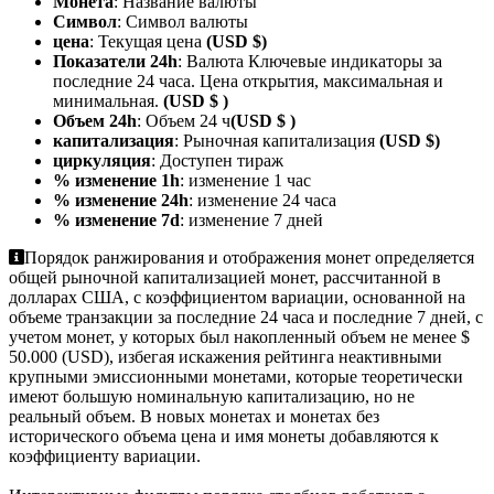
Монета
: Название валюты
Символ
: Символ валюты
цена
: Текущая цена
(USD $)
Показатели 24h
: Валюта Ключевые индикаторы за
последние 24 часа. Цена открытия, максимальная и
минимальная.
(USD $ )
Объем 24h
: Объем 24 ч
(USD $ )
капитализация
: Рыночная капитализация
(USD $)
циркуляция
: Доступен тираж
% изменение 1h
: изменение 1 час
% изменение 24h
: изменение 24 часа
% изменение 7d
: изменение 7 дней
Порядок ранжирования и отображения монет определяется
общей рыночной капитализацией монет, рассчитанной в
долларах США, с коэффициентом вариации, основанной на
объеме транзакции за последние 24 часа и последние 7 дней, с
учетом монет, у которых был накопленный объем не менее $
50.000 (USD), избегая искажения рейтинга неактивными
крупными эмиссионными монетами, которые теоретически
имеют большую номинальную капитализацию, но не
реальный объем. В новых монетах и монетах без
исторического объема цена и имя монеты добавляются к
коэффициенту вариации.