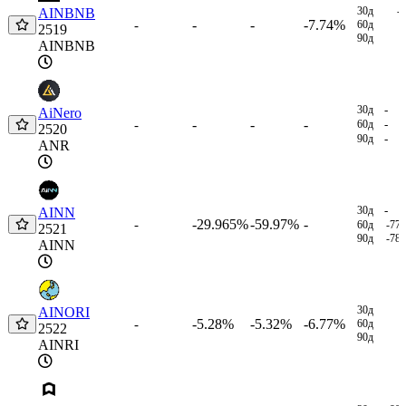
30д
-
AINBNB
-
-
-7.74%
-
60д
2519
90д
AINBNB
30д
-
AiNero
-
-
-
-
60д
-
2520
90д
-
ANR
30д
-
AINN
-29.965%
-59.97%
-
-
60д
-77
2521
90д
-78
AINN
30д
AINORI
-5.28%
-5.32%
-6.77%
-
60д
2522
90д
AINRI