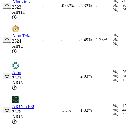
30д
-98
AIntivirus
-0.02%
-5.32%
-
-
60д
-98
2523
90д
-97
AINTI
30д
Ainu Token
-
-2.49%
1.73%
-
60д
2524
90д
AINU
30д
52
Aion
-
-2.03%
-
-
60д
81
2525
90д
13
AION
30д
-15
AION 5100
-1.3%
-1.32%
-
-
60д
-44
2526
90д
-45
AION