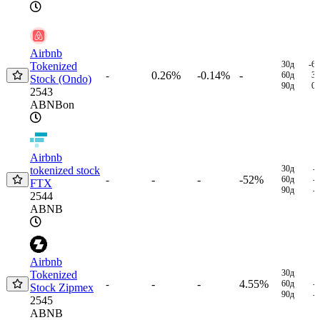
Airbnb
30д
-6
Tokenized
0.26%
-0.14%
-
-
60д
3
Stock (Ondo)
90д
0
2543
ABNBon
Airbnb
30д
-
tokenized stock
-
-
-52%
-
60д
-
FTX
90д
-
2544
ABNB
Airbnb
30д
Tokenized
-
-
4.55%
-
60д
-
Stock Zipmex
90д
-
2545
ABNB