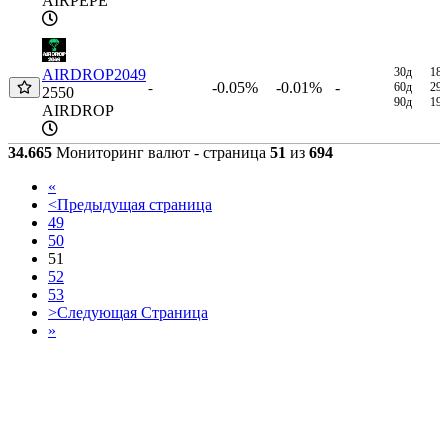
AIRPEPE
30д
18
AIRDROP2049
-0.05%
-0.01%
-
-
60д
29
2550
90д
19
AIRDROP
34.665
Мониторинг валют - страница
51
из
694
«
<
Предыдущая страница
49
50
51
52
53
>
Следующая Страница
»