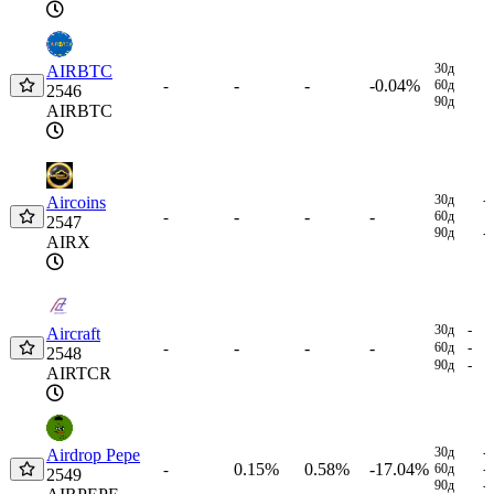
30д
AIRBTC
-
-
-0.04%
-
60д
2546
90д
AIRBTC
30д
-
Aircoins
-
-
-
-
60д
2547
90д
-
AIRX
30д
-
Aircraft
-
-
-
-
60д
-
2548
90д
-
AIRTCR
30д
-
Airdrop Pepe
0.15%
0.58%
-17.04%
-
60д
-
2549
90д
-