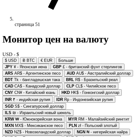
страница 51
Монитор цен на валюту
USD - $
$ USD
Ƀ BTC
€ EUR
Больше
JPY
¥ - Японская иена
GBP
£ - британский фунт стерлингов
ARS
AR$ - Аргентинское песо
AUD
AU$ - Австралийский доллар
BDT
Tk - бангладешская така
BRL
R$ - Бразильский реал
CAD
CA$ - Канадский доллар
CLP
CL$ - Чилийское песо
CNY
CN¥ - Китайский юань
HKD
HK$ - Гонконгский доллар
INR
₹ - индийская рупия
IDR
Rp - Индонезийская рупия
SGD
S$ - Сингапурский доллар
ILS
₪ - Израильский новый шекель
KRW
₩ - Южнокорейская вона
MYR
RM - Малайзийский ринггит
MXN
MX$ - Мексиканское песо
PLN
zł - Польский злотый
NZD
NZ$ - Новозеландский доллар
NGN
₦ - нигерийская найра