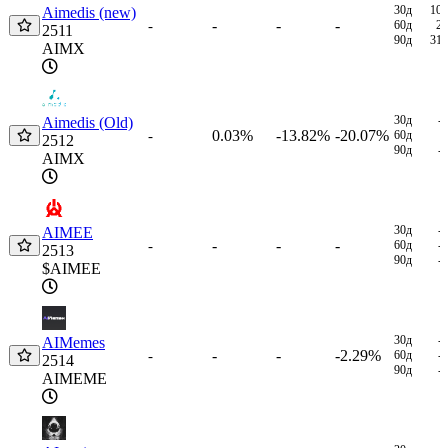
30д
10
Aimedis (new)
-
-
-
-
60д
2
2511
90д
31
AIMX
30д
-
Aimedis (Old)
0.03%
-13.82%
-20.07%
-
60д
2512
90д
-
AIMX
30д
-
AIMEE
-
-
-
-
60д
-
2513
90д
-
$AIMEE
30д
-
AIMemes
-
-
-2.29%
-
60д
-
2514
90д
-
AIMEME