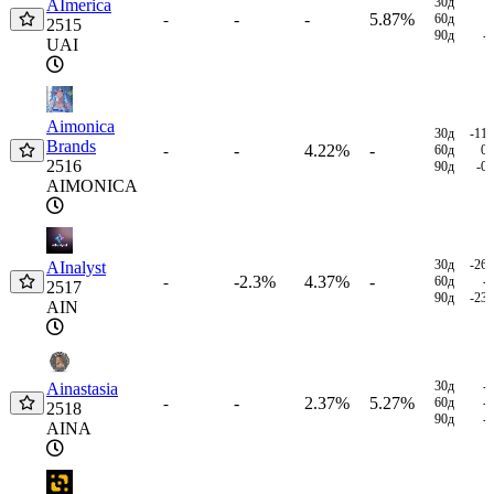
30д
AImerica
-
-
5.87%
-
60д
2515
90д
-
UAI
Aimonica
30д
-11
Brands
-
4.22%
-
-
60д
0
2516
90д
-0
AIMONICA
30д
-26
AInalyst
-2.3%
4.37%
-
-
60д
-
2517
90д
-23
AIN
30д
-
Ainastasia
-
2.37%
5.27%
-
60д
-
2518
90д
-
AINA