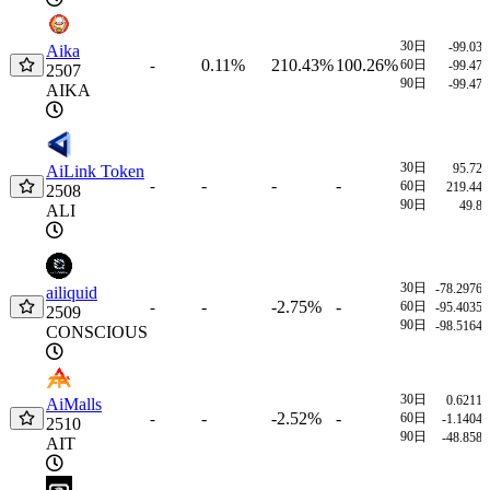
30日
-99.03
Aika
0.11%
210.43%
100.26%
-
60日
-99.47
2507
90日
-99.47
AIKA
30日
95.72
AiLink Token
-
-
-
-
60日
219.44
2508
90日
49.8
ALI
30日
-78.2976
ailiquid
-
-2.75%
-
-
60日
-95.4035
2509
90日
-98.5164
CONSCIOUS
30日
0.6211
AiMalls
-
-2.52%
-
-
60日
-1.1404
2510
90日
-48.858
AIT