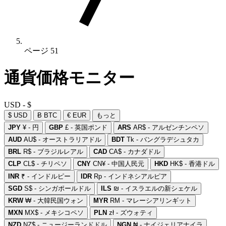
ページ 51
通貨価格モニター
USD - $
$ USD
Ƀ BTC
€ EUR
もっと
JPY
¥ - 円
GBP
£ - 英国ポンド
ARS
AR$ - アルゼンチンペソ
AUD
AU$ - オーストラリアドル
BDT
Tk - バングラデシュタカ
BRL
R$ - ブラジルレアル
CAD
CA$ - カナダドル
CLP
CL$ - チリペソ
CNY
CN¥ - 中国人民元
HKD
HK$ - 香港ドル
INR
₹ - インドルピー
IDR
Rp - インドネシアルピア
SGD
S$ - シンガポールドル
ILS
₪ - イスラエルの新シェケル
KRW
₩ - 大韓民国ウォン
MYR
RM - マレーシアリンギット
MXN
MX$ - メキシコペソ
PLN
zł - ズウォティ
NZD
NZ$ - ニュージーランドドル
NGN
₦ - ナイジェリアナイラ