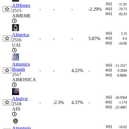
30日
-11.81
AIMemes
-
-
-2.29%
-
60日
-79.73
2515
90日
-92.03
AIMEME
30日
2.19
AImerica
-
-
5.87%
-
60日
0.4
2516
90日
-10.89
UAI
Aimonica
30日
-11.3317
Brands
-
4.22%
-
-
60日
0.2844
2517
90日
-0.8066
AIMONICA
30日
-26.9304
AInalyst
-2.3%
4.37%
-
-
60日
-1.174
2518
90日
-23.4987
AIN
30日
-16.82
Ainastasia