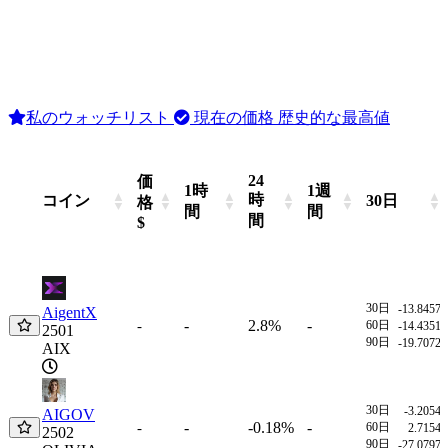
私のウォッチリスト
現在の価格
歴史的な最高値
24
価
1時
1週
時
コイン
30日
格
間
間
間
$
24
コイン
価
1時
1週
30日
時
格
間
間
30日
-13.8457
AigentX
間
$
-
2.8%
-
-
60日
-14.4351
2501
90日
-19.7072
AIX
30日
-3.2054
AIGOV
-
-0.18%
-
-
60日
2.7154
2502
90日
-27.0797