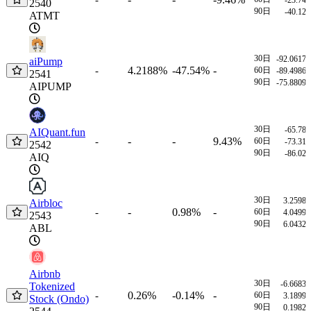
2540
90日
-40.12
ATMT
30日
-92.0617
aiPump
4.2188%
-47.54%
-
-
60日
-89.4986
2541
90日
-75.8809
AIPUMP
30日
-65.78
AIQuant.fun
-
-
9.43%
-
60日
-73.31
2542
90日
-86.02
AIQ
30日
3.2598
Airbloc
-
0.98%
-
-
60日
4.0499
2543
90日
6.0432
ABL
Airbnb
30日
-6.6683
Tokenized
0.26%
-0.14%
-
-
60日
3.1899
Stock (Ondo)
90日
0.1982