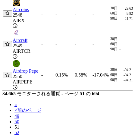
30日
-29.63
Aircoins
-
-
-
-
60日
-9.82
2548
90日
-21.71
AIRX
-
30日
Aircraft
-
-
-
-
-
60日
2549
-
90日
AIRTCR
30日
-94.21
Airdrop Pepe
0.15%
0.58%
-17.04%
-
60日
-94.21
2550
90日
-94.21
AIRPEPE
34.665
モニターされる通貨 - ページ
51
の
694
«
<
前のページ
49
50
51
52