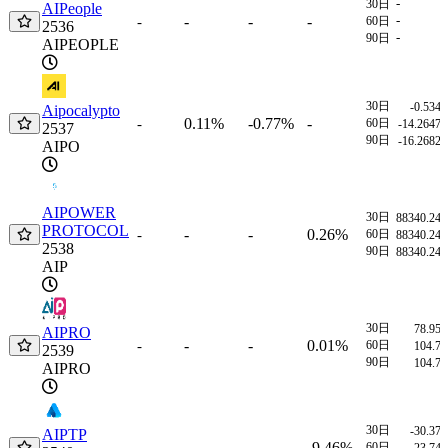
-
30日
AIPeople
-
-
-
-
-
60日
2536
-
90日
AIPEOPLE
30日
-0.534
Aipocalypto
0.11%
-0.77%
-
-
60日
-14.2647
2537
90日
-16.2682
AIPO
AIPOWER
30日
88340.24
PROTOCOL
-
-
0.26%
-
60日
88340.24
2538
90日
88340.24
AIP
30日
78.95
AIPRO
-
-
0.01%
-
60日
104.7
2539
90日
104.7
AIPRO
30日
-30.37
AIPTP
-
-
-9.46%
-
60日
-23.74