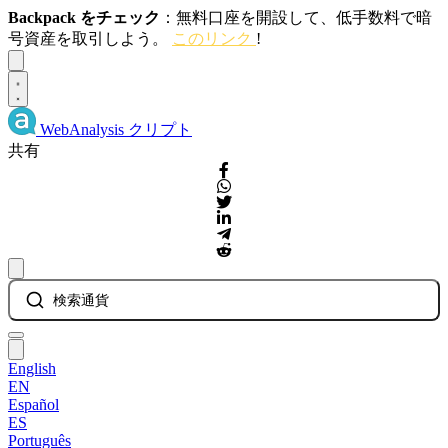
Backpack をチェック
：無料口座を開設して、低手数料で暗
号資産を取引しよう。
このリンク
!
Dismiss
WebAnalysis
クリプト
共有
検索通貨
English
EN
Español
ES
Português