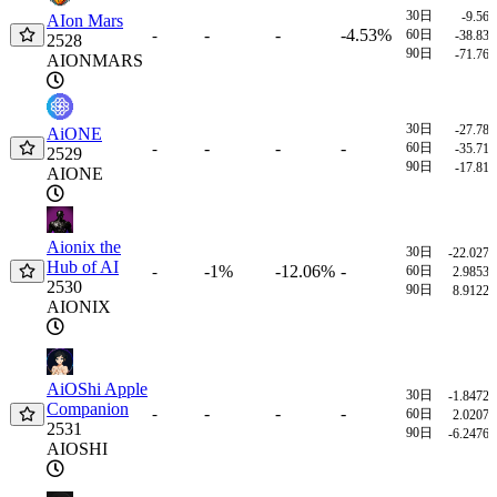
30日
-9.56
AIon Mars
-
-
-4.53%
-
60日
-38.83
2528
90日
-71.76
AIONMARS
30日
-27.78
AiONE
-
-
-
-
60日
-35.71
2529
90日
-17.81
AIONE
Aionix the
30日
-22.027
Hub of AI
-1%
-12.06%
-
-
60日
2.9853
2530
90日
8.9122
AIONIX
AiOShi Apple
30日
-1.8472
Companion
-
-
-
-
60日
2.0207
2531
90日
-6.2476
AIOSHI