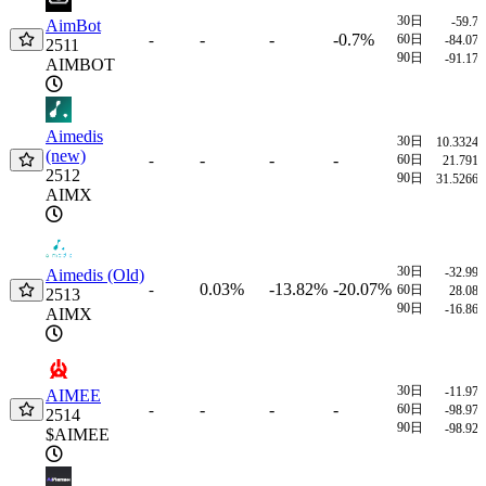
30日
-59.7
AimBot
-
-
-0.7%
-
60日
-84.07
2511
90日
-91.17
AIMBOT
Aimedis
30日
10.3324
(new)
-
-
-
-
60日
21.791
2512
90日
31.5266
AIMX
30日
-32.99
Aimedis (Old)
0.03%
-13.82%
-20.07%
-
60日
28.08
2513
90日
-16.86
AIMX
30日
-11.97
AIMEE
-
-
-
-
60日
-98.97
2514
90日
-98.92
$AIMEE