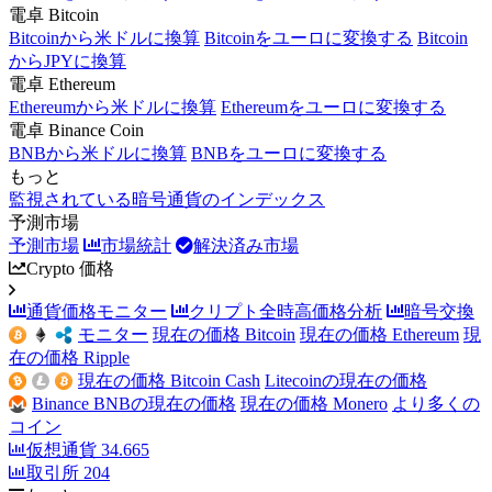
電卓 Bitcoin
Bitcoinから米ドルに換算
Bitcoinをユーロに変換する
Bitcoin
からJPYに換算
電卓 Ethereum
Ethereumから米ドルに換算
Ethereumをユーロに変換する
電卓 Binance Coin
BNBから米ドルに換算
BNBをユーロに変換する
もっと
監視されている暗号通貨のインデックス
予測市場
予測市場
市場統計
解決済み市場
Crypto 価格
通貨価格モニター
クリプト全時高価格分析
暗号交換
モニター
現在の価格 Bitcoin
現在の価格 Ethereum
現
在の価格 Ripple
現在の価格 Bitcoin Cash
Litecoinの現在の価格
Binance BNBの現在の価格
現在の価格 Monero
より多くの
コイン
仮想通貨
34.665
取引所
204