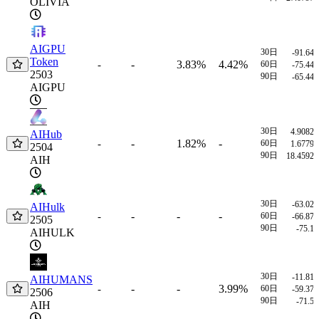
OLIVIA
AIGPU
30日
-91.64
Token
-
3.83%
4.42%
-
60日
-75.44
2503
90日
-65.44
AIGPU
30日
4.9082
AIHub
-
1.82%
-
-
60日
1.6779
2504
90日
18.4592
AIH
30日
-63.02
AIHulk
-
-
-
-
60日
-66.87
2505
90日
-75.1
AIHULK
30日
-11.81
AIHUMANS
-
-
3.99%
-
60日
-59.37
2506
90日
-71.5
AIH