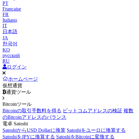
PT
Française
FR
Italiano
IT
日本語
JA
한국어
KO
русский
RU
ログイン
ホームページ
仮想通貨
通貨ツール
Bitcoinツール
Bitcoinの取引手数料を得る
ビットコムアドレスの検証
複数
のBitcoinアドレスのバランス
電卓 Satoshi
SatoshiからUSD Dollarに換算
Satoshiをユーロに換算する
SatoshiをJPYに換算する
SatoshiをBitcoinに変換する