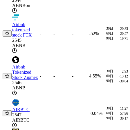
2544
ABNBon
Airbnb
30日
-20.85
tokenized
-
-
-52%
-
60日
-20.57
stock FTX
90日
-19.71
2545
ABNB
Airbnb
30日
2.93
Tokenized
-
-
4.55%
-
60日
-13.12
Stock Zipmex
90日
-30.04
2546
ABNB
30日
11.27
AIRBTC
-
-
-0.04%
-
60日
57.96
2547
90日
36.17
AIRBTC