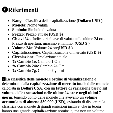
Riferimenti
Rango
: Classifica della capitalizzazione
(Dollaro USD )
Moneta
: Nome valuta
Simbolo
: Simbolo di valuta
Prezzo
: Prezzo attuale
(USD $)
Chiavi 24o
: Indicatori chiave di valuta nelle ultime 24 ore.
Prezzo di apertura, massimo e minimo.
(USD $ )
Volume 24o
: Volume 24 ore
(USD $ )
Capitalizzazione
: Capitalizzazione di mercato
(USD $)
Circolazione
: Circolazione attuale
% Cambio 1o
: Cambio 1 Ora
% Cambio 24o
: Cambio 24 Ore
% Cambio 7g
: Cambio 7 giorni
La
classifica delle monete
e
ordine di visualizzazione
è
determinata dalla
capitalizzazione di mercato totale delle monete
calcolata in
Dollari USA
, con un
fattore di variazione
basato sul
volume delle transazioni nelle ultime 24 ore e negli ultimi 7
giorni
, tenendo conto delle monete che avevano un
volume
accumulato di almeno $50.000 (USD)
, evitando di distorcere la
classifica con monete di grandi emissioni inattive, che in teoria
hanno una grande capitalizzazione nominale, ma non un volume