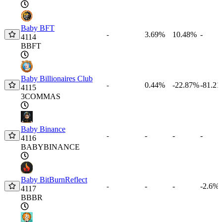
Baby BFT
3.69%
10.48%
-
-
4114
BBFT
Baby Billionaires Club
0.44%
-22.87%
-81.2
-
4115
3COMMAS
Baby Binance
-
-
-
-
4116
BABYBINANCE
Baby BitBurnReflect
-
-
-2.6%
-
4117
BBBR