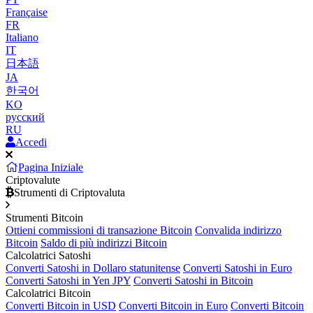
Française
FR
Italiano
IT
日本語
JA
한국어
KO
русский
RU
Accedi
Pagina Iniziale
Criptovalute
Strumenti di Criptovaluta
Strumenti Bitcoin
Ottieni commissioni di transazione Bitcoin
Convalida indirizzo
Bitcoin
Saldo di più indirizzi Bitcoin
Calcolatrici Satoshi
Converti Satoshi in Dollaro statunitense
Converti Satoshi in Euro
Converti Satoshi in Yen JPY
Converti Satoshi in Bitcoin
Calcolatrici Bitcoin
Converti Bitcoin in USD
Converti Bitcoin in Euro
Converti Bitcoin