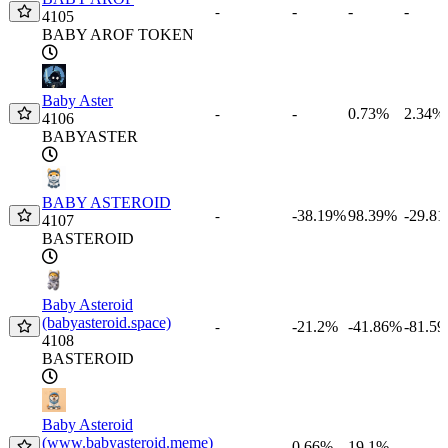
-
-
-
-
4105
BABY AROF TOKEN
Baby Aster
-
0.73%
2.34%
-
4106
BABYASTER
BABY ASTEROID
-38.19%
98.39%
-29.8
-
4107
BASTEROID
Baby Asteroid
(babyasteroid.space)
-21.2%
-41.86%
-81.5
-
4108
BASTEROID
Baby Asteroid
(www.babyasteroid.meme)
0.66%
19.1%
-
-