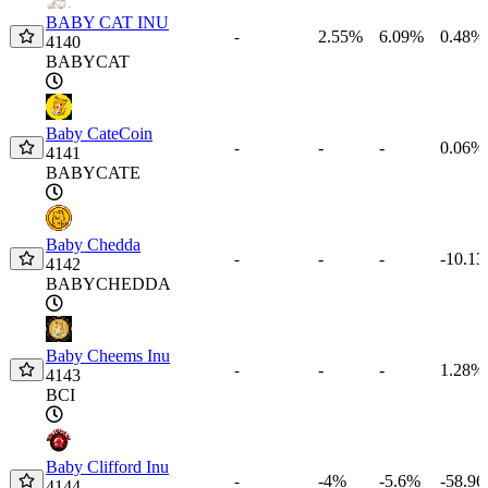
BABY CAT INU
2.55%
6.09%
0.48%
-
4140
BABYCAT
Baby CateCoin
-
-
0.06%
-
4141
BABYCATE
Baby Chedda
-
-
-10.1
-
4142
BABYCHEDDA
Baby Cheems Inu
-
-
1.28%
-
4143
BCI
Baby Clifford Inu
-4%
-5.6%
-58.9
-
4144