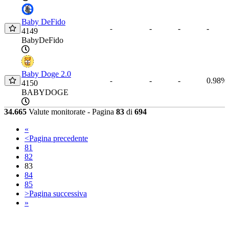
Baby DeFido
-
-
-
-
4149
BabyDeFido
Baby Doge 2.0
-
-
0.98%
-
4150
BABYDOGE
34.665
Valute monitorate - Pagina
83
di
694
«
<
Pagina precedente
81
82
83
84
85
>
Pagina successiva
»