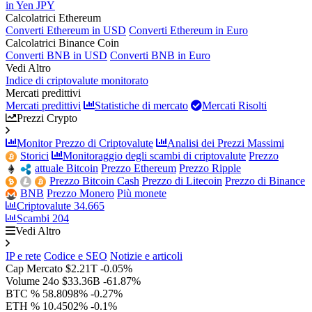
in Yen JPY
Calcolatrici Ethereum
Converti Ethereum in USD
Converti Ethereum in Euro
Calcolatrici Binance Coin
Converti BNB in USD
Converti BNB in Euro
Vedi Altro
Indice di criptovalute monitorato
Mercati predittivi
Mercati predittivi
Statistiche di mercato
Mercati Risolti
Prezzi Crypto
Monitor Prezzo di Criptovalute
Analisi dei Prezzi Massimi
Storici
Monitoraggio degli scambi di criptovalute
Prezzo
attuale Bitcoin
Prezzo Ethereum
Prezzo Ripple
Prezzo Bitcoin Cash
Prezzo di Litecoin
Prezzo di Binance
BNB
Prezzo Monero
Più monete
Criptovalute
34.665
Scambi
204
Vedi Altro
IP e rete
Codice e SEO
Notizie e articoli
Cap Mercato
$2.21T
-0.05%
Volume 24o
$33.36B
-61.87%
BTC %
58.8098%
-0.27%
ETH %
10.4502%
-0.1%