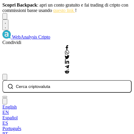
Scopri Backpack
: apri un conto gratuito e fai trading di cripto con
commissioni basse usando
questo link
!
Dismiss
WebAnalysis
Cripto
Condividi
Cerca criptovaluta
English
EN
Español
ES
Português
PT