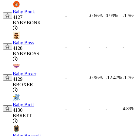
Baby Bonk
-0.66%
0.99%
-1.56
-
4127
BABYBONK
Baby Boss
-
-
-
-
4128
BABYBOSS
Baby Boxer
-0.96%
-12.47%
-1.76
-
4129
BBOXER
Baby Brett
-
-
4.89%
-
4130
BBRETT
Baby Broccoli