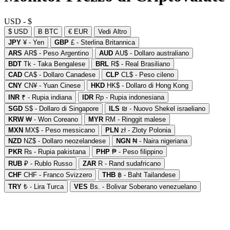
USD - $
$ USD
Ƀ BTC
€ EUR
Vedi Altro
JPY
¥ - Yen
GBP
£ - Sterlina Britannica
ARS
AR$ - Peso Argentino
AUD
AU$ - Dollaro australiano
BDT
Tk - Taka Bengalese
BRL
R$ - Real Brasiliano
CAD
CA$ - Dollaro Canadese
CLP
CL$ - Peso cileno
CNY
CN¥ - Yuan Cinese
HKD
HK$ - Dollaro di Hong Kong
INR
₹ - Rupia indiana
IDR
Rp - Rupia indonesiana
SGD
S$ - Dollaro di Singapore
ILS
₪ - Nuovo Shekel israeliano
KRW
₩ - Won Coreano
MYR
RM - Ringgit malese
MXN
MX$ - Peso messicano
PLN
zł - Zloty Polonia
NZD
NZ$ - Dollaro neozelandese
NGN
₦ - Naira nigeriana
PKR
₨ - Rupia pakistana
PHP
₱ - Peso filippino
RUB
₽ - Rublo Russo
ZAR
R - Rand sudafricano
CHF
CHF - Franco Svizzero
THB
฿ - Baht Tailandese
TRY
₺ - Lira Turca
VES
Bs. - Bolivar Soberano venezuelano