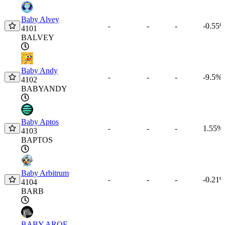
Moneta
Prezzo
1o
24o
7g
$
Baby Alvey
-
-
-0.55
-
4101
BALVEY
Baby Andy
-
-
-9.5%
-
4102
BABYANDY
Baby Aptos
-
-
1.55%
-
4103
BAPTOS
Baby Arbitrum
-
-
-0.21
-
4104
BARB
BABY AROF