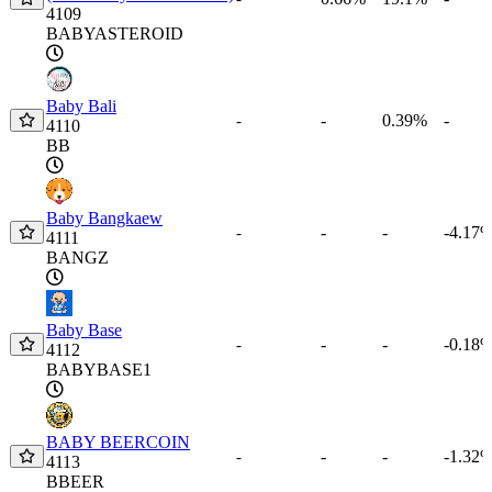
4109
BABYASTEROID
Baby Bali
-
0.39%
-
-
4110
BB
Baby Bangkaew
-
-
-4.17
-
4111
BANGZ
Baby Base
-
-
-0.18
-
4112
BABYBASE1
BABY BEERCOIN
-
-
-1.32
-
4113
BBEER