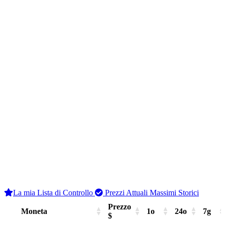
La mia Lista di Controllo
Prezzi Attuali
Massimi Storici
Prezzo
Moneta
1o
24o
7g
$