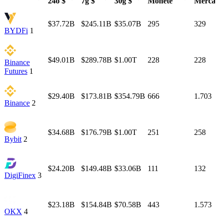
24o $
7g $
30g $
Monete
Mercat
Scambio
Vol
Vol
Vol
Monitorate
Monitor
24o $
7g $
30g $
Monete
Mercat
$37.72B
$245.11B
$35.07B
295
329
BYDFi
1
$49.01B
$289.78B
$1.00T
228
228
Binance
Futures
1
$29.40B
$173.81B
$354.79B
666
1.703
Binance
2
$34.68B
$176.79B
$1.00T
251
258
Bybit
2
$24.20B
$149.48B
$33.06B
111
132
DigiFinex
3
$23.18B
$154.84B
$70.58B
443
1.573
OKX
4