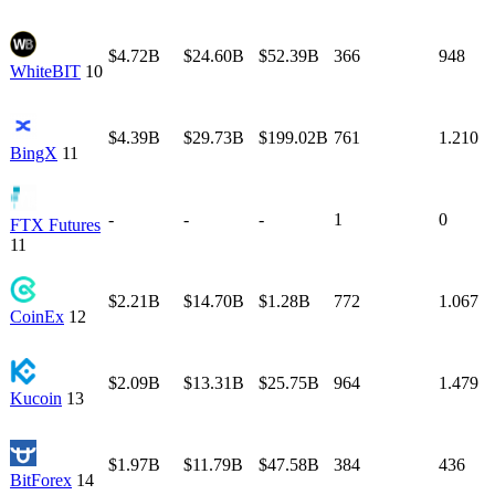
$4.72B
$24.60B
$52.39B
366
948
WhiteBIT
10
$4.39B
$29.73B
$199.02B
761
1.210
BingX
11
-
-
-
1
0
FTX Futures
11
$2.21B
$14.70B
$1.28B
772
1.067
CoinEx
12
$2.09B
$13.31B
$25.75B
964
1.479
Kucoin
13
$1.97B
$11.79B
$47.58B
384
436
BitForex
14