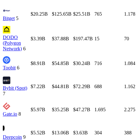
$20.25B
$125.65B
$25.51B
765
1.178
Bitget
5
DODO
$3.39B
$37.88B
$197.47B
15
70
(Polygon
Network)
6
$8.91B
$54.85B
$30.24B
716
1.084
Toobit
6
$7.22B
$44.81B
$72.29B
688
1.162
Bybit (Spot)
7
$5.97B
$35.25B
$47.27B
1.695
2.275
Gate.io
8
$5.52B
$13.06B
$3.63B
304
388
Deepcoin
9