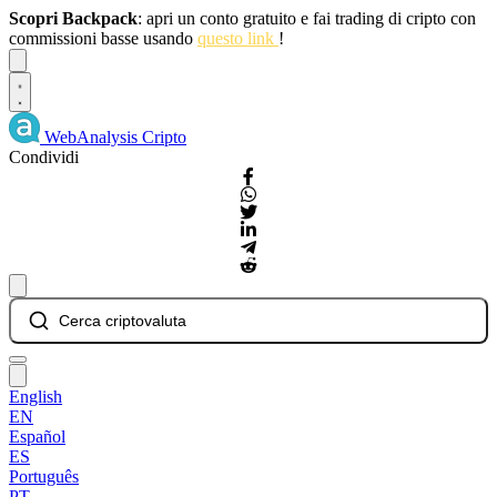
Scopri Backpack
: apri un conto gratuito e fai trading di cripto con
commissioni basse usando
questo link
!
Dismiss
WebAnalysis
Cripto
Condividi
Cerca criptovaluta
English
EN
Español
ES
Português
PT