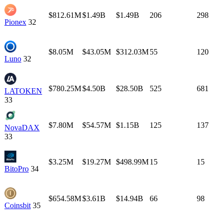
$812.61M
$1.49B
$1.49B
206
298
Pionex
32
$8.05M
$43.05M
$312.03M
55
120
Luno
32
$780.25M
$4.50B
$28.50B
525
681
LATOKEN
33
$7.80M
$54.57M
$1.15B
125
137
NovaDAX
33
$3.25M
$19.27M
$498.99M
15
15
BitoPro
34
$654.58M
$3.61B
$14.94B
66
98
Coinsbit
35