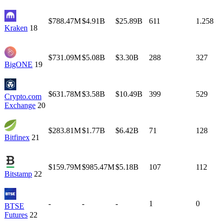
$788.47M
$4.91B
$25.89B
611
1.258
Kraken
18
$731.09M
$5.08B
$3.30B
288
327
BigONE
19
$631.78M
$3.58B
$10.49B
399
529
Crypto.com
Exchange
20
$283.81M
$1.77B
$6.42B
71
128
Bitfinex
21
$159.79M
$985.47M
$5.18B
107
112
Bitstamp
22
-
-
-
1
0
BTSE
Futures
22