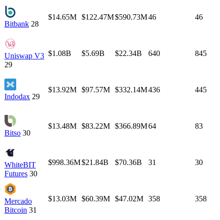
$14.65M
$122.47M
$590.73M
46
46
Bitbank
28
$1.08B
$5.69B
$22.34B
640
845
Uniswap V3
29
$13.92M
$97.57M
$332.14M
436
445
Indodax
29
$13.48M
$83.22M
$366.89M
64
83
Bitso
30
$998.36M
$21.84B
$70.36B
31
30
WhiteBIT
Futures
30
$13.03M
$60.39M
$47.02M
358
358
Mercado
Bitcoin
31