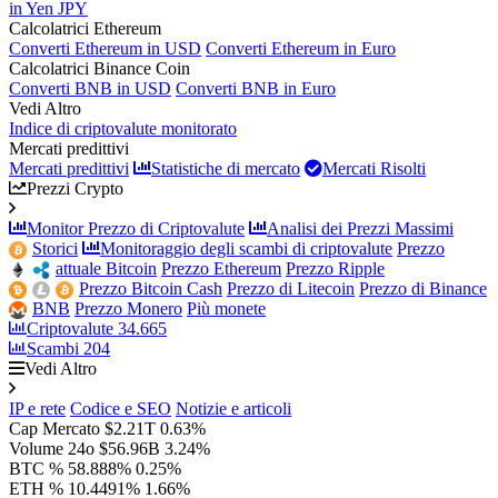
in Yen JPY
Calcolatrici Ethereum
Converti Ethereum in USD
Converti Ethereum in Euro
Calcolatrici Binance Coin
Converti BNB in USD
Converti BNB in Euro
Vedi Altro
Indice di criptovalute monitorato
Mercati predittivi
Mercati predittivi
Statistiche di mercato
Mercati Risolti
Prezzi Crypto
Monitor Prezzo di Criptovalute
Analisi dei Prezzi Massimi
Storici
Monitoraggio degli scambi di criptovalute
Prezzo
attuale Bitcoin
Prezzo Ethereum
Prezzo Ripple
Prezzo Bitcoin Cash
Prezzo di Litecoin
Prezzo di Binance
BNB
Prezzo Monero
Più monete
Criptovalute
34.665
Scambi
204
Vedi Altro
IP e rete
Codice e SEO
Notizie e articoli
Cap Mercato
$2.21T
0.63%
Volume 24o
$56.96B
3.24%
BTC %
58.888%
0.25%
ETH %
10.4491%
1.66%