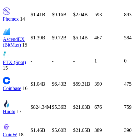
$1.41B
$9.16B
$2.04B
593
893
Phemex
14
$1.39B
$9.72B
$5.14B
467
584
AscendEX
(BitMax)
15
-
-
-
1
0
FTX (Spot)
15
$1.04B
$6.43B
$59.31B
390
475
Coinbase
16
$824.34M
$5.36B
$21.03B
676
759
Huobi
17
$1.46B
$5.60B
$21.65B
389
390
CoinW
18