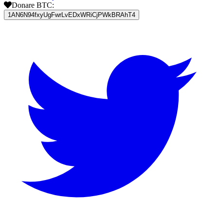
Donare BTC:
1AN6N94fxyUgFwrLvEDxWRiCjPWkBRAhT4