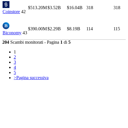
$513.20M
$3.52B
$16.04B
318
318
Coinstore
42
$390.00M
$2.29B
$8.19B
114
115
Biconomy
43
204
Scambi monitorati - Pagina
1
di
5
1
2
3
4
5
>
Pagina successiva