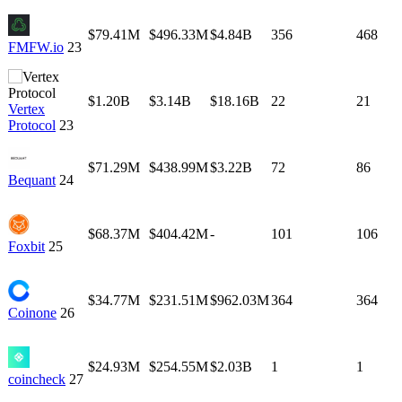
$79.41M
$496.33M
$4.84B
356
468
FMFW.io
23
$1.20B
$3.14B
$18.16B
22
21
Vertex
Protocol
23
$71.29M
$438.99M
$3.22B
72
86
Bequant
24
$68.37M
$404.42M
-
101
106
Foxbit
25
$34.77M
$231.51M
$962.03M
364
364
Coinone
26
$24.93M
$254.55M
$2.03B
1
1
coincheck
27