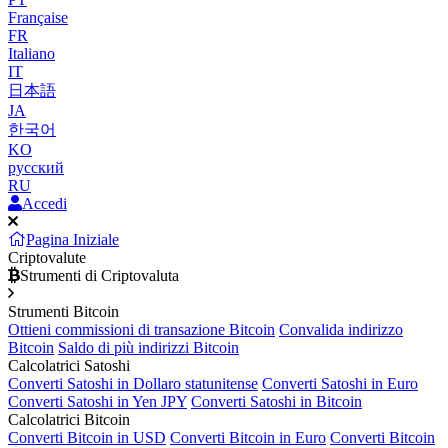
Française
FR
Italiano
IT
日本語
JA
한국어
KO
русский
RU
Accedi
Pagina Iniziale
Criptovalute
Strumenti di Criptovaluta
Strumenti Bitcoin
Ottieni commissioni di transazione Bitcoin
Convalida indirizzo
Bitcoin
Saldo di più indirizzi Bitcoin
Calcolatrici Satoshi
Converti Satoshi in Dollaro statunitense
Converti Satoshi in Euro
Converti Satoshi in Yen JPY
Converti Satoshi in Bitcoin
Calcolatrici Bitcoin
Converti Bitcoin in USD
Converti Bitcoin in Euro
Converti Bitcoin