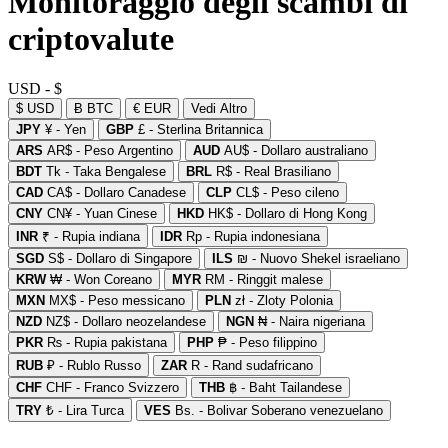
Monitoraggio degli scambi di
criptovalute
USD - $
$ USD
Ƀ BTC
€ EUR
Vedi Altro
JPY
¥ - Yen
GBP
£ - Sterlina Britannica
ARS
AR$ - Peso Argentino
AUD
AU$ - Dollaro australiano
BDT
Tk - Taka Bengalese
BRL
R$ - Real Brasiliano
CAD
CA$ - Dollaro Canadese
CLP
CL$ - Peso cileno
CNY
CN¥ - Yuan Cinese
HKD
HK$ - Dollaro di Hong Kong
INR
₹ - Rupia indiana
IDR
Rp - Rupia indonesiana
SGD
S$ - Dollaro di Singapore
ILS
₪ - Nuovo Shekel israeliano
KRW
₩ - Won Coreano
MYR
RM - Ringgit malese
MXN
MX$ - Peso messicano
PLN
zł - Zloty Polonia
NZD
NZ$ - Dollaro neozelandese
NGN
₦ - Naira nigeriana
PKR
₨ - Rupia pakistana
PHP
₱ - Peso filippino
RUB
₽ - Rublo Russo
ZAR
R - Rand sudafricano
CHF
CHF - Franco Svizzero
THB
฿ - Baht Tailandese
TRY
₺ - Lira Turca
VES
Bs. - Bolivar Soberano venezuelano