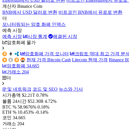
Ethereum에서 USD 달러로 변환
비트코인 Ethereum에서 유로로
계산자 Binance Coin
BNB에서 USD 달러로 변환
비트코인 BNB에서 유로로 변환
더
모니터링되는 암호 화폐 인덱스
예측 시장
예측 시장
시장 통계
해결된 시장
암호화폐 물가
암호화폐 가격 모니터
크립토 역대 최고 가격 분
현재 가격 Bitcoin Cash
Litecoin 현재 가격
Binance
암호화폐
34.665
거래소
204
더
IP 및 네트워크
코드 및 SEO
뉴스와 기사
시가총액
$2.21T
0.78%
볼륨 24시간
$52.30B
4.72%
BTC %
58.9676%
0.18%
ETH %
10.453%
-0.14%
코인
34.665
거래소
204