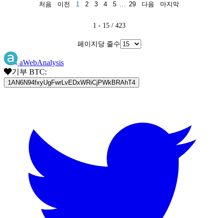
처음
이전
1
2
3
4
5
…
29
다음
마지막
1 - 15 / 423
페이지당 줄수
aWebAnalysis
기부 BTC:
1AN6N94fxyUgFwrLvEDxWRiCjPWkBRAhT4