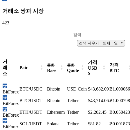
거래소 쌍과 시장
423
검색 지우기
인쇄
열
▼
거
가격
가격
통화
통화
래
Pair
USD
Base
Quote
BTC
$
소
BTC/USDC
Bitcoin
USD Coin
$43,682.09
Ƀ1.00006
BitForex
BTC/USDT
Bitcoin
Tether
$43,714.06
Ƀ1.00079
BitForex
ETH/USDT
Ethereum
Tether
$2,202.45
Ƀ0.05042
BitForex
SOL/USDT
Solana
Tether
$81.82
Ƀ0.00187
BitForex