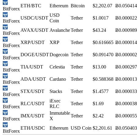
ETH/BTC
Ethereum
Bitcoin
$2,202.07
Ƀ0.05041
BitForex
USD
USDC/USDT
Tether
$1.0017
Ƀ0.00002
Coin
BitForex
AVAX/USDT
Avalanche
Tether
$43.24
Ƀ0.00098
BitForex
XRP/USDT
XRP
Tether
$0.616665
Ƀ0.00001
BitForex
DOGE/USDT
Dogecoin
Tether
$0.091470
Ƀ0.00000
BitForex
TIA/USDT
Celestia
Tether
$13.00
Ƀ0.00029
BitForex
ADA/USDT
Cardano
Tether
$0.588368
Ƀ0.00001
BitForex
STX/USDT
Stacks
Tether
$1.4577
Ƀ0.00003
BitForex
iExec
RLC/USDT
Tether
$1.69
Ƀ0.00003
RLC
BitForex
Immutable
IMX/USDT
Tether
$2.42
Ƀ0.00005
X
BitForex
ETH/USDC
Ethereum
USD Coin
$2,201.61
Ƀ0.05040
BitForex