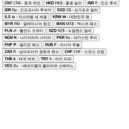
CNY
CN¥ - 중국 위안
HKD
HK$ - 홍콩 달러
INR
₹ - 인도 루피
IDR
Rp - 인도네시아 루피아
SGD
S$ - 싱가포르 달러
ILS
₪ - 이스라엘 새 셰켈
KRW
₩ - 대한민국 원
MYR
RM - 말레이시아 링깃
MXN
MX$ - 멕시코 페소
PLN
zł - 폴란드 즈워티
NZD
NZ$ - 뉴질랜드 달러
NGN
₦ - 나이지리아 나이라
PKR
₨ - 파키스탄 루피
PHP
₱ - 필리핀 페소
RUB
₽ - 러시아 루블
ZAR
R - 남아프리카 공화국 랜드
CHF
CHF - 스위스 프랑
THB
฿ - 태국 바트
TRY
₺ - 터키 리라
VES
Bs. - 베네수엘라 볼리바르 소베라노