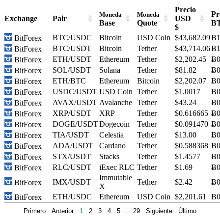
Precio
Pr
Moneda
Moneda
Exchange
Pair
USD
Base
Quote
B
$
BTC/USDC
Bitcoin
USD Coin
$43,682.09
Ƀ1
BitForex
BTC/USDT
Bitcoin
Tether
$43,714.06
Ƀ1
BitForex
ETH/USDT
Ethereum
Tether
$2,202.45
Ƀ0
BitForex
SOL/USDT
Solana
Tether
$81.82
Ƀ0
BitForex
ETH/BTC
Ethereum
Bitcoin
$2,202.07
Ƀ0
BitForex
USDC/USDT
USD Coin
Tether
$1.0017
Ƀ0
BitForex
AVAX/USDT
Avalanche
Tether
$43.24
Ƀ0
BitForex
XRP/USDT
XRP
Tether
$0.616665
Ƀ0
BitForex
DOGE/USDT
Dogecoin
Tether
$0.091470
Ƀ0
BitForex
TIA/USDT
Celestia
Tether
$13.00
Ƀ0
BitForex
ADA/USDT
Cardano
Tether
$0.588368
Ƀ0
BitForex
STX/USDT
Stacks
Tether
$1.4577
Ƀ0
BitForex
RLC/USDT
iExec RLC
Tether
$1.69
Ƀ0
BitForex
Immutable
IMX/USDT
Tether
$2.42
Ƀ0
BitForex
X
ETH/USDC
Ethereum
USD Coin
$2,201.61
Ƀ0
BitForex
Primero
Anterior
1
2
3
4
5
…
29
Siguiente
Último