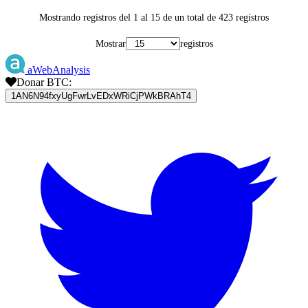
Mostrando registros del 1 al 15 de un total de 423 registros
Mostrar
registros
aWebAnalysis
Donar BTC:
1AN6N94fxyUgFwrLvEDxWRiCjPWkBRAhT4