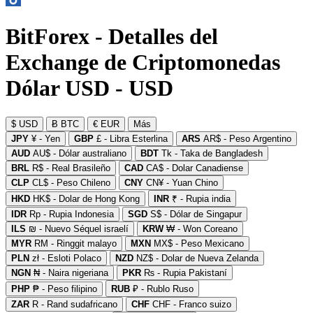
BitForex - Detalles del
Exchange de Criptomonedas
Dólar USD - USD
$ USD
Ƀ BTC
€ EUR
Más
JPY
¥ - Yen
GBP
£ - Libra Esterlina
ARS
AR$ - Peso Argentino
AUD
AU$ - Dólar australiano
BDT
Tk - Taka de Bangladesh
BRL
R$ - Real Brasileño
CAD
CA$ - Dolar Canadiense
CLP
CL$ - Peso Chileno
CNY
CN¥ - Yuan Chino
HKD
HK$ - Dolar de Hong Kong
INR
₹ - Rupia india
IDR
Rp - Rupia Indonesia
SGD
S$ - Dólar de Singapur
ILS
₪ - Nuevo Séquel israelí
KRW
₩ - Won Coreano
MYR
RM - Ringgit malayo
MXN
MX$ - Peso Mexicano
PLN
zł - Esloti Polaco
NZD
NZ$ - Dolar de Nueva Zelanda
NGN
₦ - Naira nigeriana
PKR
₨ - Rupia Pakistaní
PHP
₱ - Peso filipino
RUB
₽ - Rublo Ruso
ZAR
R - Rand sudafricano
CHF
CHF - Franco suizo