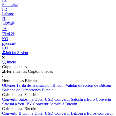
Française
FR
Italiano
IT
日本語
JA
한국어
KO
русский
RU
Iniciar Sesión
Inicio
Criptomonedas
Herramientas Criptomonedas
Herramientas Bitcoin
Obtener Tarifa de Transacción Bitcoin
Validar dirección de Bitcoin
Balance de Direcciones Bitcoin
Calculadoras Satoshi
Convertir Satoshi a Dolar USD
Convertir Satoshi a Euro
Convertir
Satoshi a Yen JPY
Convertir Satoshi a Bitcoin
Calculadoras Bitcoin
Convertir Bitcoin a Dólar USD
Convertir Bitcoin a Euros
Convertir