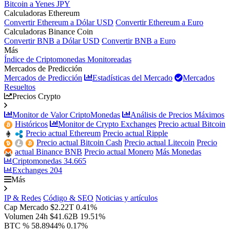
Bitcoin a Yenes JPY
Calculadoras Ethereum
Convertir Ethereum a Dólar USD
Convertir Ethereum a Euro
Calculadoras Binance Coin
Convertir BNB a Dólar USD
Convertir BNB a Euro
Más
Índice de Criptomonedas Monitoreadas
Mercados de Predicción
Mercados de Predicción
Estadísticas del Mercado
Mercados
Resueltos
Precios Crypto
Monitor de Valor CriptoMonedas
Análisis de Precios Máximos
Históricos
Monitor de Crypto Exchanges
Precio actual Bitcoin
Precio actual Ethereum
Precio actual Ripple
Precio actual Bitcoin Cash
Precio actual Litecoin
Precio
actual Binance BNB
Precio actual Monero
Más Monedas
Criptomonedas
34.665
Exchanges
204
Más
IP & Redes
Código & SEO
Noticias y artículos
Cap Mercado
$2.22T
0.41%
Volumen 24h
$41.62B
19.51%
BTC %
58.8944%
0.17%