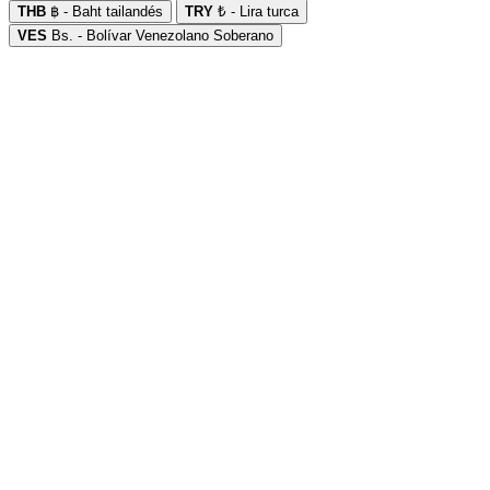
THB
฿ - Baht tailandés
TRY
₺ - Lira turca
VES
Bs. - Bolívar Venezolano Soberano