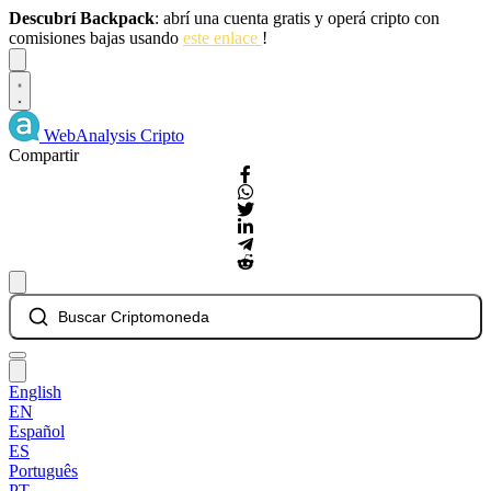
Descubrí Backpack
: abrí una cuenta gratis y operá cripto con
comisiones bajas usando
este enlace
!
Dismiss
WebAnalysis
Cripto
Compartir
Buscar Criptomoneda
English
EN
Español
ES
Português
PT