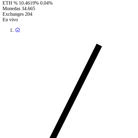
ETH %
10.4619%
0.04%
Monedas
34.665
Exchanges
204
En vivo
Volver
a
la
Página
de
Inicio