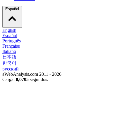
Español
English
Español
Português
Française
Italiano
日本語
한국어
русский
aWebAnalysis.com 2011 - 2026
Carga:
0,0705
segundos.