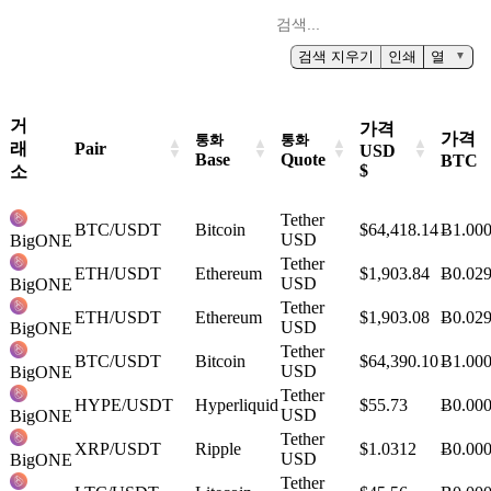
검색 지우기
인쇄
열
▼
거
가격
가격
통화
통화
래
Pair
USD
Base
Quote
BTC
$
소
Tether
BTC/USDT
Bitcoin
$64,418.14
Ƀ1.00
USD
BigONE
Tether
ETH/USDT
Ethereum
$1,903.84
Ƀ0.02
USD
BigONE
Tether
ETH/USDT
Ethereum
$1,903.08
Ƀ0.02
USD
BigONE
Tether
BTC/USDT
Bitcoin
$64,390.10
Ƀ1.00
USD
BigONE
Tether
HYPE/USDT
Hyperliquid
$55.73
Ƀ0.00
USD
BigONE
Tether
XRP/USDT
Ripple
$1.0312
Ƀ0.00
USD
BigONE
Tether