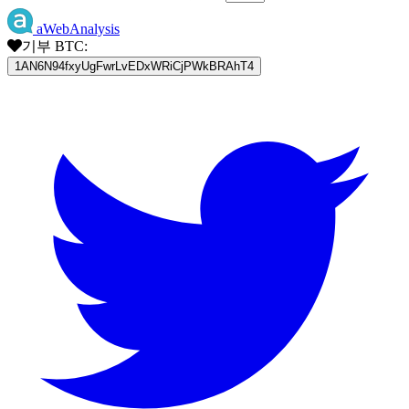
aWebAnalysis
기부 BTC:
1AN6N94fxyUgFwrLvEDxWRiCjPWkBRAhT4