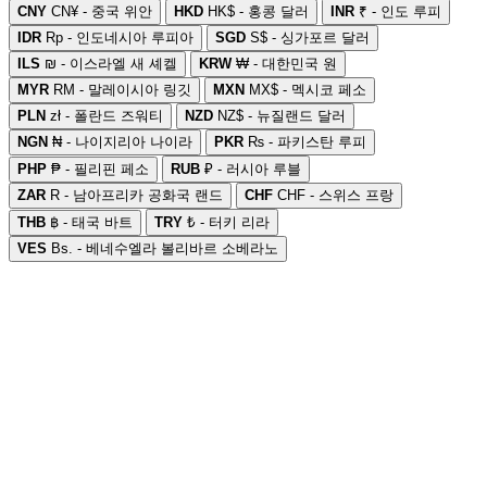
CNY
CN¥ - 중국 위안
HKD
HK$ - 홍콩 달러
INR
₹ - 인도 루피
IDR
Rp - 인도네시아 루피아
SGD
S$ - 싱가포르 달러
ILS
₪ - 이스라엘 새 셰켈
KRW
₩ - 대한민국 원
MYR
RM - 말레이시아 링깃
MXN
MX$ - 멕시코 페소
PLN
zł - 폴란드 즈워티
NZD
NZ$ - 뉴질랜드 달러
NGN
₦ - 나이지리아 나이라
PKR
₨ - 파키스탄 루피
PHP
₱ - 필리핀 페소
RUB
₽ - 러시아 루블
ZAR
R - 남아프리카 공화국 랜드
CHF
CHF - 스위스 프랑
THB
฿ - 태국 바트
TRY
₺ - 터키 리라
VES
Bs. - 베네수엘라 볼리바르 소베라노