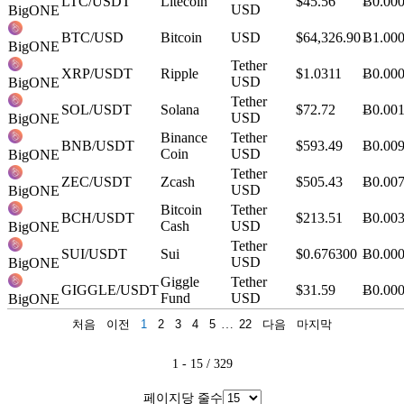
LTC/USDT
Litecoin
$45.56
Ƀ0.00
USD
BigONE
BTC/USD
Bitcoin
USD
$64,326.90
Ƀ1.00
BigONE
Tether
XRP/USDT
Ripple
$1.0311
Ƀ0.00
USD
BigONE
Tether
SOL/USDT
Solana
$72.72
Ƀ0.00
USD
BigONE
Binance
Tether
BNB/USDT
$593.49
Ƀ0.00
Coin
USD
BigONE
Tether
ZEC/USDT
Zcash
$505.43
Ƀ0.00
USD
BigONE
Bitcoin
Tether
BCH/USDT
$213.51
Ƀ0.00
Cash
USD
BigONE
Tether
SUI/USDT
Sui
$0.676300
Ƀ0.00
USD
BigONE
Giggle
Tether
GIGGLE/USDT
$31.59
Ƀ0.00
Fund
USD
BigONE
처음
이전
1
2
3
4
5
…
22
다음
마지막
1 - 15 / 329
페이지당 줄수