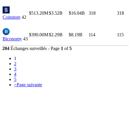
$513.20M
$3.52B
$16.04B
318
318
Coinstore
42
$390.00M
$2.29B
$8.19B
114
115
Biconomy
43
204
Échanges surveillés - Page
1
of
5
1
2
3
4
5
>
Page suivante