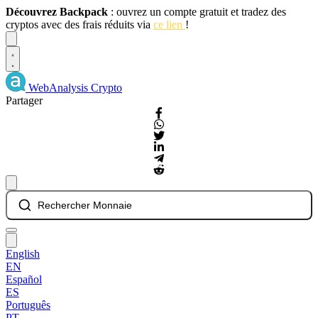
Découvrez Backpack
: ouvrez un compte gratuit et tradez des
cryptos avec des frais réduits via
ce lien
!
Dismiss
WebAnalysis
Crypto
Partager
Rechercher Monnaie
English
EN
Español
ES
Português
PT