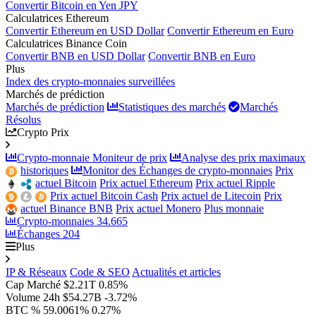
Convertir Bitcoin en Yen JPY
Calculatrices Ethereum
Convertir Ethereum en USD Dollar
Convertir Ethereum en Euro
Calculatrices Binance Coin
Convertir BNB en USD Dollar
Convertir BNB en Euro
Plus
Index des crypto-monnaies surveillées
Marchés de prédiction
Marchés de prédiction
Statistiques des marchés
Marchés
Résolus
Crypto Prix
Crypto-monnaie Moniteur de prix
Analyse des prix maximaux
historiques
Monitor des Échanges de crypto-monnaies
Prix
actuel Bitcoin
Prix actuel Ethereum
Prix actuel Ripple
Prix actuel Bitcoin Cash
Prix actuel de Litecoin
Prix
actuel Binance BNB
Prix actuel Monero
Plus monnaie
Crypto-monnaies
34.665
Échanges
204
Plus
IP & Réseaux
Code & SEO
Actualités et articles
Cap Marché
$2.21T
0.85%
Volume 24h
$54.27B
-3.72%
BTC %
59.0061%
0.27%