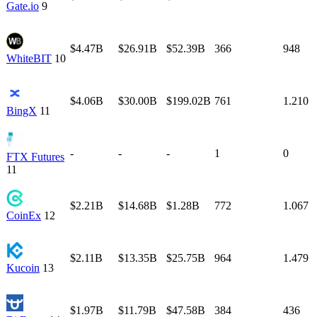
Gate.io
9
$4.47B
$26.91B
$52.39B
366
948
WhiteBIT
10
$4.06B
$30.00B
$199.02B
761
1.210
BingX
11
-
-
-
1
0
FTX Futures
11
$2.21B
$14.68B
$1.28B
772
1.067
CoinEx
12
$2.11B
$13.35B
$25.75B
964
1.479
Kucoin
13
$1.97B
$11.79B
$47.58B
384
436