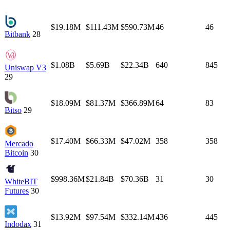
$19.18M
$111.43M
$590.73M
46
46
Bitbank
28
$1.08B
$5.69B
$22.34B
640
845
Uniswap V3
29
$18.09M
$81.37M
$366.89M
64
83
Bitso
29
$17.40M
$66.33M
$47.02M
358
358
Mercado
Bitcoin
30
$998.36M
$21.84B
$70.36B
31
30
WhiteBIT
Futures
30
$13.92M
$97.54M
$332.14M
436
445
Indodax
31