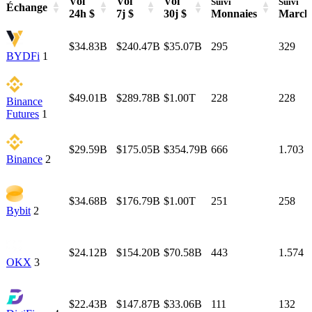
Vol
Vol
Vol
Suivi
Suivi
Échange
24h $
7j $
30j $
Monnaies
March
Échange
Vol
Vol
Vol
Suivi
Suivi
24h $
7j $
30j $
Monnaies
March
$34.83B
$240.47B
$35.07B
295
329
BYDFi
1
$49.01B
$289.78B
$1.00T
228
228
Binance
Futures
1
$29.59B
$175.05B
$354.79B
666
1.703
Binance
2
$34.68B
$176.79B
$1.00T
251
258
Bybit
2
$24.12B
$154.20B
$70.58B
443
1.574
OKX
3
$22.43B
$147.87B
$33.06B
111
132