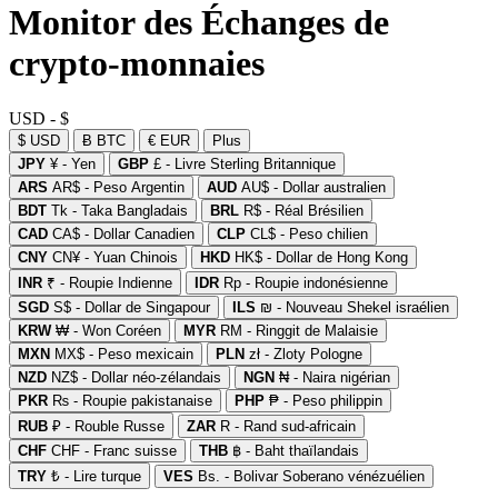
Monitor des Échanges de
crypto-monnaies
USD - $
$ USD
Ƀ BTC
€ EUR
Plus
JPY
¥ - Yen
GBP
£ - Livre Sterling Britannique
ARS
AR$ - Peso Argentin
AUD
AU$ - Dollar australien
BDT
Tk - Taka Bangladais
BRL
R$ - Réal Brésilien
CAD
CA$ - Dollar Canadien
CLP
CL$ - Peso chilien
CNY
CN¥ - Yuan Chinois
HKD
HK$ - Dollar de Hong Kong
INR
₹ - Roupie Indienne
IDR
Rp - Roupie indonésienne
SGD
S$ - Dollar de Singapour
ILS
₪ - Nouveau Shekel israélien
KRW
₩ - Won Coréen
MYR
RM - Ringgit de Malaisie
MXN
MX$ - Peso mexicain
PLN
zł - Zloty Pologne
NZD
NZ$ - Dollar néo-zélandais
NGN
₦ - Naira nigérian
PKR
₨ - Roupie pakistanaise
PHP
₱ - Peso philippin
RUB
₽ - Rouble Russe
ZAR
R - Rand sud-africain
CHF
CHF - Franc suisse
THB
฿ - Baht thaïlandais
TRY
₺ - Lire turque
VES
Bs. - Bolivar Soberano vénézuélien