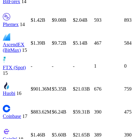
BitForex
14
$1.42B
$9.08B
$2.04B
593
893
Phemex
14
$1.39B
$9.72B
$5.14B
467
584
AscendEX
(BitMax)
15
-
-
-
1
0
FTX (Spot)
15
$901.36M
$5.35B
$21.03B
676
759
Huobi
16
$883.62M
$6.24B
$59.31B
390
475
Coinbase
17
$1.46B
$5.60B
$21.65B
389
390