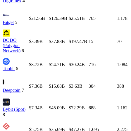
DigiFinex
4
$21.56B
$126.39B
$25.51B
765
1.178
Bitget
5
DODO
$3.39B
$37.88B
$197.47B
15
70
(Polygon
Network)
6
$8.72B
$54.71B
$30.24B
716
1.084
Toobit
6
$7.36B
$15.08B
$3.63B
304
388
Deepcoin
7
$7.34B
$45.09B
$72.29B
688
1.162
Bybit (Spot)
8
$5.75B
$35.69B
$47.27B
1.695
2.275