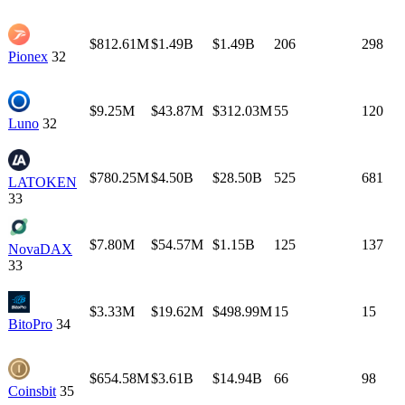
$812.61M
$1.49B
$1.49B
206
298
Pionex
32
$9.25M
$43.87M
$312.03M
55
120
Luno
32
$780.25M
$4.50B
$28.50B
525
681
LATOKEN
33
$7.80M
$54.57M
$1.15B
125
137
NovaDAX
33
$3.33M
$19.62M
$498.99M
15
15
BitoPro
34
$654.58M
$3.61B
$14.94B
66
98
Coinsbit
35