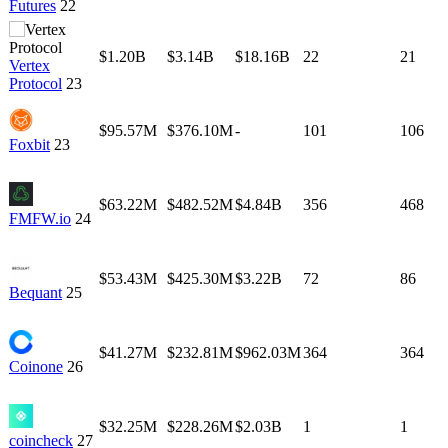
Futures
22
$1.20B
$3.14B
$18.16B
22
21
Vertex
Protocol
23
$95.57M
$376.10M
-
101
106
Foxbit
23
$63.22M
$482.52M
$4.84B
356
468
FMFW.io
24
$53.43M
$425.30M
$3.22B
72
86
Bequant
25
$41.27M
$232.81M
$962.03M
364
364
Coinone
26
$32.25M
$228.26M
$2.03B
1
1
coincheck
27