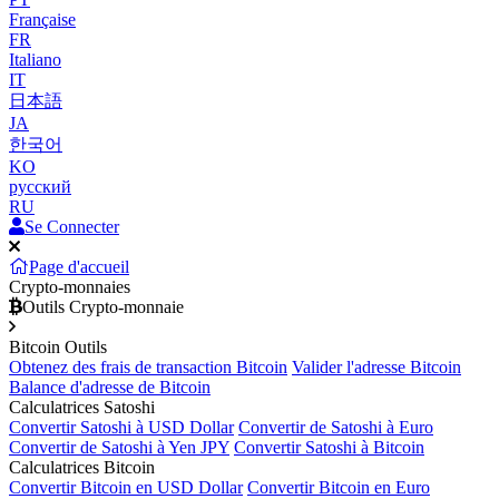
Française
FR
Italiano
IT
日本語
JA
한국어
KO
русский
RU
Se Connecter
Page d'accueil
Crypto-monnaies
Outils Crypto-monnaie
Bitcoin Outils
Obtenez des frais de transaction Bitcoin
Valider l'adresse Bitcoin
Balance d'adresse de Bitcoin
Calculatrices Satoshi
Convertir Satoshi à USD Dollar
Convertir de Satoshi à Euro
Convertir de Satoshi à Yen JPY
Convertir Satoshi à Bitcoin
Calculatrices Bitcoin
Convertir Bitcoin en USD Dollar
Convertir Bitcoin en Euro