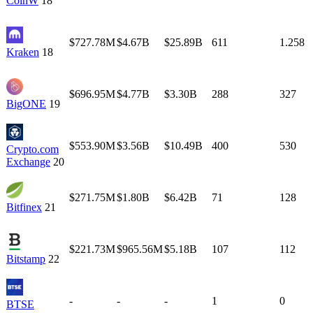
CoinW
18
$727.78M
$4.67B
$25.89B
611
1.258
Kraken
18
$696.95M
$4.77B
$3.30B
288
327
BigONE
19
$553.90M
$3.56B
$10.49B
400
530
Crypto.com
Exchange
20
$271.75M
$1.80B
$6.42B
71
128
Bitfinex
21
$221.73M
$965.56M
$5.18B
107
112
Bitstamp
22
-
-
-
1
0
BTSE