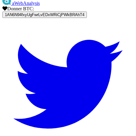
aWebAnalysis
Donner BTC:
1AN6N94fxyUgFwrLvEDxWRiCjPWkBRAhT4