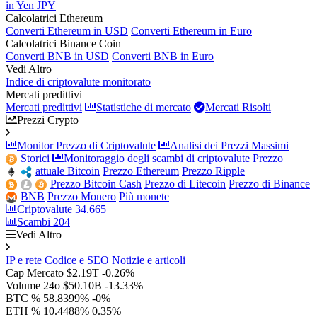
in Yen JPY
Calcolatrici Ethereum
Converti Ethereum in USD
Converti Ethereum in Euro
Calcolatrici Binance Coin
Converti BNB in USD
Converti BNB in Euro
Vedi Altro
Indice di criptovalute monitorato
Mercati predittivi
Mercati predittivi
Statistiche di mercato
Mercati Risolti
Prezzi Crypto
Monitor Prezzo di Criptovalute
Analisi dei Prezzi Massimi
Storici
Monitoraggio degli scambi di criptovalute
Prezzo
attuale Bitcoin
Prezzo Ethereum
Prezzo Ripple
Prezzo Bitcoin Cash
Prezzo di Litecoin
Prezzo di Binance
BNB
Prezzo Monero
Più monete
Criptovalute
34.665
Scambi
204
Vedi Altro
IP e rete
Codice e SEO
Notizie e articoli
Cap Mercato
$2.19T
-0.26%
Volume 24o
$50.10B
-13.33%
BTC %
58.8399%
-0%
ETH %
10.4488%
0.35%