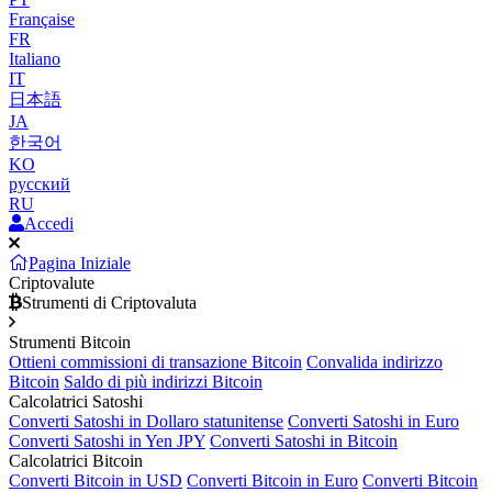
Française
FR
Italiano
IT
日本語
JA
한국어
KO
русский
RU
Accedi
Pagina Iniziale
Criptovalute
Strumenti di Criptovaluta
Strumenti Bitcoin
Ottieni commissioni di transazione Bitcoin
Convalida indirizzo
Bitcoin
Saldo di più indirizzi Bitcoin
Calcolatrici Satoshi
Converti Satoshi in Dollaro statunitense
Converti Satoshi in Euro
Converti Satoshi in Yen JPY
Converti Satoshi in Bitcoin
Calcolatrici Bitcoin
Converti Bitcoin in USD
Converti Bitcoin in Euro
Converti Bitcoin