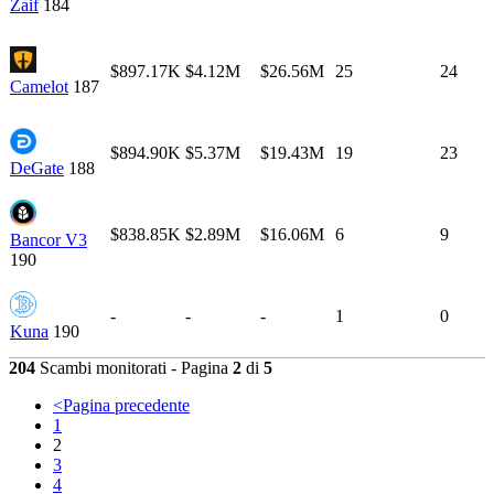
Zaif
184
$897.17K
$4.12M
$26.56M
25
24
Camelot
187
$894.90K
$5.37M
$19.43M
19
23
DeGate
188
$838.85K
$2.89M
$16.06M
6
9
Bancor V3
190
-
-
-
1
0
Kuna
190
204
Scambi monitorati - Pagina
2
di
5
<
Pagina precedente
1
2
3
4