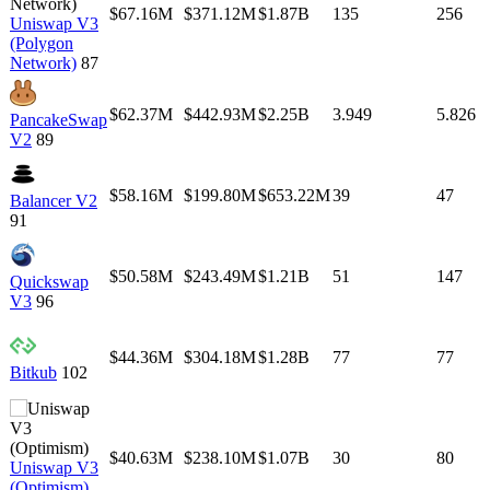
$67.16M
$371.12M
$1.87B
135
256
Uniswap V3
(Polygon
Network)
87
$62.37M
$442.93M
$2.25B
3.949
5.826
PancakeSwap
V2
89
$58.16M
$199.80M
$653.22M
39
47
Balancer V2
91
$50.58M
$243.49M
$1.21B
51
147
Quickswap
V3
96
$44.36M
$304.18M
$1.28B
77
77
Bitkub
102
$40.63M
$238.10M
$1.07B
30
80
Uniswap V3
(Optimism)