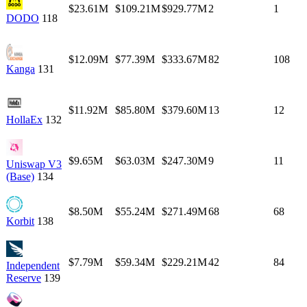
$23.61M
$109.21M
$929.77M
2
1
DODO
118
$12.09M
$77.39M
$333.67M
82
108
Kanga
131
$11.92M
$85.80M
$379.60M
13
12
HollaEx
132
$9.65M
$63.03M
$247.30M
9
11
Uniswap V3
(Base)
134
$8.50M
$55.24M
$271.49M
68
68
Korbit
138
$7.79M
$59.34M
$229.21M
42
84
Independent
Reserve
139