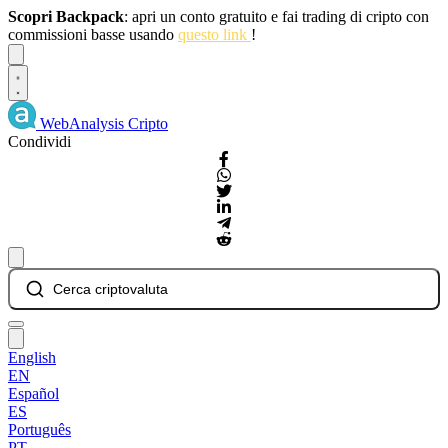
Scopri Backpack
: apri un conto gratuito e fai trading di cripto con
commissioni basse usando
questo link
!
Dismiss
WebAnalysis
Cripto
Condividi
Cerca criptovaluta
English
EN
Español
ES
Português
PT