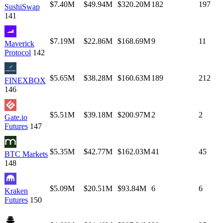
$7.40M
$49.94M
$320.20M
182
197
SushiSwap
141
$7.19M
$22.86M
$168.69M
9
11
Maverick
Protocol
142
$5.65M
$38.28M
$160.63M
189
212
FINEXBOX
146
$5.51M
$39.18M
$200.97M
2
2
Gate.io
Futures
147
$5.35M
$42.77M
$162.03M
41
45
BTC Markets
148
$5.09M
$20.51M
$93.84M
6
6
Kraken
Futures
150