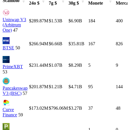
Scambio
24o $
7g $
30g $
Monete
Mercat
Scambio
Vol
Vol
Vol
Monitorate
Monitor
24o $
7g $
30g $
Monete
Mercat
Uniswap V3
$289.87M
$1.53B
$6.90B
184
400
(Arbitrum
One)
47
$266.94M
$6.66B
$35.81B
167
826
BTSE
50
$231.44M
$1.07B
$8.29B
5
9
PrimeXBT
53
$201.87M
$1.21B
$4.71B
95
144
Pancakeswap
V3 (BSC)
57
$173.02M
$796.06M
$3.27B
37
48
Curve
Finance
59
-
-
-
1
0