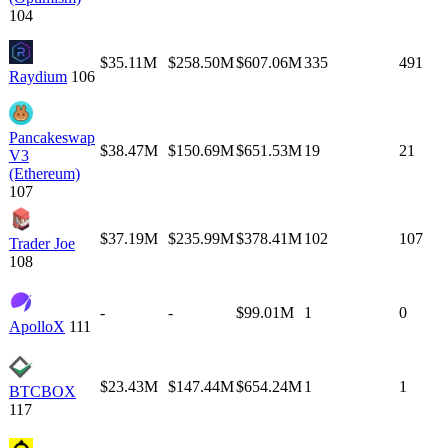
104
$35.11M
$258.50M
$607.06M
335
491
Raydium
106
Pancakeswap
$38.47M
$150.69M
$651.53M
19
21
V3
(Ethereum)
107
$37.19M
$235.99M
$378.41M
102
107
Trader Joe
108
-
-
$99.01M
1
0
ApolloX
111
$23.43M
$147.44M
$654.24M
1
1
BTCBOX
117