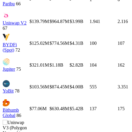
Paribu
66
$139.79M
$964.87M
$3.99B
1.941
2.116
Uniswap V2
67
$125.02M
$774.56M
$4.31B
100
107
BYDFi
(Spot)
72
$321.01M
$1.18B
$2.82B
104
162
Jupiter
75
$103.56M
$874.45M
$4.00B
555
3.351
YoBit
78
$77.06M
$630.48M
$5.42B
137
175
Bithumb
Global
86