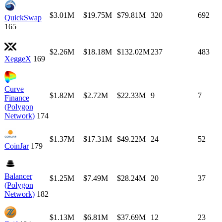
$3.01M
$19.75M
$79.81M
320
692
QuickSwap
165
$2.26M
$18.18M
$132.02M
237
483
XeggeX
169
Curve
$1.82M
$2.72M
$22.33M
9
7
Finance
(Polygon
Network)
174
$1.37M
$17.31M
$49.22M
24
52
CoinJar
179
Balancer
$1.25M
$7.49M
$28.24M
20
37
(Polygon
Network)
182
$1.13M
$6.81M
$37.69M
12
23