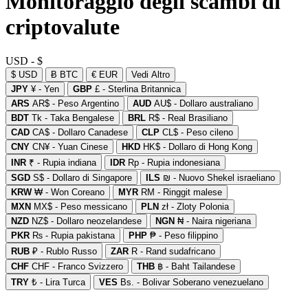
Monitoraggio degli scambi di
criptovalute
USD - $
$ USD
Ƀ BTC
€ EUR
Vedi Altro
JPY
¥ - Yen
GBP
£ - Sterlina Britannica
ARS
AR$ - Peso Argentino
AUD
AU$ - Dollaro australiano
BDT
Tk - Taka Bengalese
BRL
R$ - Real Brasiliano
CAD
CA$ - Dollaro Canadese
CLP
CL$ - Peso cileno
CNY
CN¥ - Yuan Cinese
HKD
HK$ - Dollaro di Hong Kong
INR
₹ - Rupia indiana
IDR
Rp - Rupia indonesiana
SGD
S$ - Dollaro di Singapore
ILS
₪ - Nuovo Shekel israeliano
KRW
₩ - Won Coreano
MYR
RM - Ringgit malese
MXN
MX$ - Peso messicano
PLN
zł - Zloty Polonia
NZD
NZ$ - Dollaro neozelandese
NGN
₦ - Naira nigeriana
PKR
₨ - Rupia pakistana
PHP
₱ - Peso filippino
RUB
₽ - Rublo Russo
ZAR
R - Rand sudafricano
CHF
CHF - Franco Svizzero
THB
฿ - Baht Tailandese
TRY
₺ - Lira Turca
VES
Bs. - Bolivar Soberano venezuelano