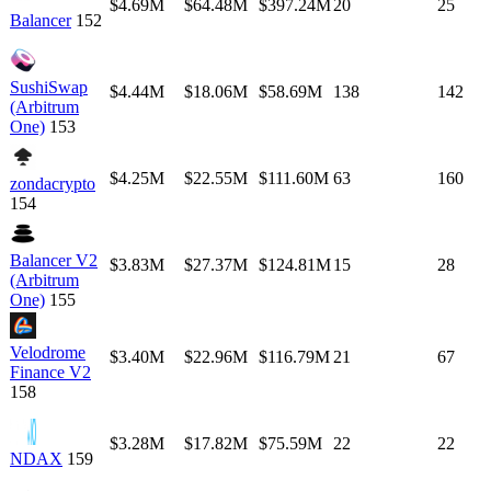
$4.69M
$64.48M
$397.24M
20
25
Balancer
152
SushiSwap
$4.44M
$18.06M
$58.69M
138
142
(Arbitrum
One)
153
$4.25M
$22.55M
$111.60M
63
160
zondacrypto
154
Balancer V2
$3.83M
$27.37M
$124.81M
15
28
(Arbitrum
One)
155
Velodrome
$3.40M
$22.96M
$116.79M
21
67
Finance V2
158
$3.28M
$17.82M
$75.59M
22
22
NDAX
159