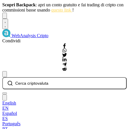
Scopri Backpack
: apri un conto gratuito e fai trading di cripto con
commissioni basse usando
questo link
!
Dismiss
WebAnalysis
Cripto
Condividi
Cerca criptovaluta
English
EN
Español
ES
Português
PT