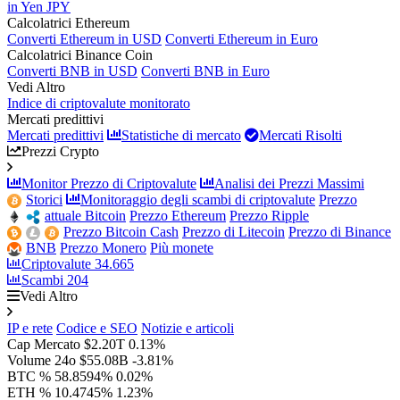
in Yen JPY
Calcolatrici Ethereum
Converti Ethereum in USD
Converti Ethereum in Euro
Calcolatrici Binance Coin
Converti BNB in USD
Converti BNB in Euro
Vedi Altro
Indice di criptovalute monitorato
Mercati predittivi
Mercati predittivi
Statistiche di mercato
Mercati Risolti
Prezzi Crypto
Monitor Prezzo di Criptovalute
Analisi dei Prezzi Massimi
Storici
Monitoraggio degli scambi di criptovalute
Prezzo
attuale Bitcoin
Prezzo Ethereum
Prezzo Ripple
Prezzo Bitcoin Cash
Prezzo di Litecoin
Prezzo di Binance
BNB
Prezzo Monero
Più monete
Criptovalute
34.665
Scambi
204
Vedi Altro
IP e rete
Codice e SEO
Notizie e articoli
Cap Mercato
$2.20T
0.13%
Volume 24o
$55.08B
-3.81%
BTC %
58.8594%
0.02%
ETH %
10.4745%
1.23%