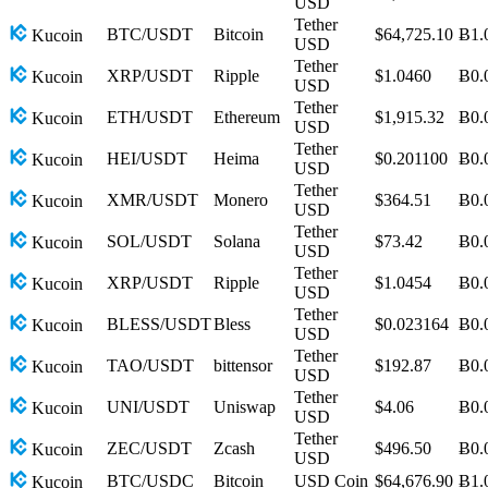
USD
Tether
BTC/USDT
Bitcoin
$64,725.10
Ƀ1.
Kucoin
USD
Tether
XRP/USDT
Ripple
$1.0460
Ƀ0.
Kucoin
USD
Tether
ETH/USDT
Ethereum
$1,915.32
Ƀ0.
Kucoin
USD
Tether
HEI/USDT
Heima
$0.201100
Ƀ0.
Kucoin
USD
Tether
XMR/USDT
Monero
$364.51
Ƀ0.
Kucoin
USD
Tether
SOL/USDT
Solana
$73.42
Ƀ0.
Kucoin
USD
Tether
XRP/USDT
Ripple
$1.0454
Ƀ0.
Kucoin
USD
Tether
BLESS/USDT
Bless
$0.023164
Ƀ0.
Kucoin
USD
Tether
TAO/USDT
bittensor
$192.87
Ƀ0.
Kucoin
USD
Tether
UNI/USDT
Uniswap
$4.06
Ƀ0.
Kucoin
USD
Tether
ZEC/USDT
Zcash
$496.50
Ƀ0.
Kucoin
USD
BTC/USDC
Bitcoin
USD Coin
$64,676.90
Ƀ1.
Kucoin