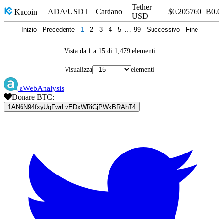
Tether
ADA/USDT
Cardano
$0.205760
Ƀ0.
Kucoin
USD
Inizio
Precedente
1
2
3
4
5
…
99
Successivo
Fine
Vista da 1 a 15 di 1,479 elementi
Visualizza
elementi
aWebAnalysis
Donare BTC:
1AN6N94fxyUgFwrLvEDxWRiCjPWkBRAhT4