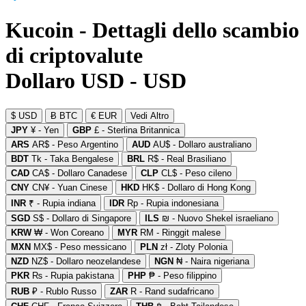
Kucoin - Dettagli dello scambio
di criptovalute
Dollaro USD - USD
$ USD
Ƀ BTC
€ EUR
Vedi Altro
JPY
¥ - Yen
GBP
£ - Sterlina Britannica
ARS
AR$ - Peso Argentino
AUD
AU$ - Dollaro australiano
BDT
Tk - Taka Bengalese
BRL
R$ - Real Brasiliano
CAD
CA$ - Dollaro Canadese
CLP
CL$ - Peso cileno
CNY
CN¥ - Yuan Cinese
HKD
HK$ - Dollaro di Hong Kong
INR
₹ - Rupia indiana
IDR
Rp - Rupia indonesiana
SGD
S$ - Dollaro di Singapore
ILS
₪ - Nuovo Shekel israeliano
KRW
₩ - Won Coreano
MYR
RM - Ringgit malese
MXN
MX$ - Peso messicano
PLN
zł - Zloty Polonia
NZD
NZ$ - Dollaro neozelandese
NGN
₦ - Naira nigeriana
PKR
₨ - Rupia pakistana
PHP
₱ - Peso filippino
RUB
₽ - Rublo Russo
ZAR
R - Rand sudafricano