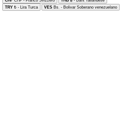
CHF
CHF - Franco Svizzero
THB
฿ - Baht Tailandese
TRY
₺ - Lira Turca
VES
Bs. - Bolivar Soberano venezuelano