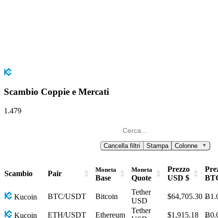
Scambio Coppie e Mercati
1.479
Cancella filtri
Stampa
Colonne
▼
Prezzo
Pre
Moneta
Moneta
Scambio
Pair
Base
Quote
USD $
BT
Tether
BTC/USDT
Bitcoin
$64,705.30
Ƀ1.
Kucoin
USD
Tether
ETH/USDT
Ethereum
$1,915.18
Ƀ0.
Kucoin