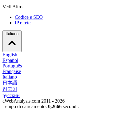
Vedi Altro
Codice e SEO
IP e rete
Italiano
English
Español
Português
Française
Italiano
日本語
한국어
русский
aWebAnalysis.com 2011 - 2026
Tempo di caricamento:
0,2666
secondi.