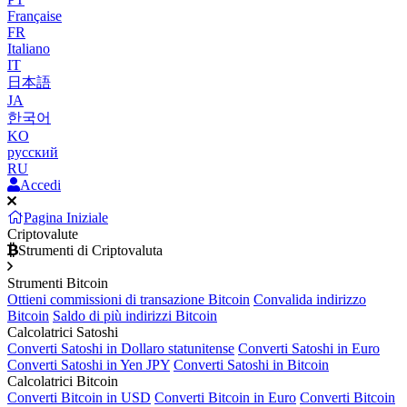
Française
FR
Italiano
IT
日本語
JA
한국어
KO
русский
RU
Accedi
Pagina Iniziale
Criptovalute
Strumenti di Criptovaluta
Strumenti Bitcoin
Ottieni commissioni di transazione Bitcoin
Convalida indirizzo
Bitcoin
Saldo di più indirizzi Bitcoin
Calcolatrici Satoshi
Converti Satoshi in Dollaro statunitense
Converti Satoshi in Euro
Converti Satoshi in Yen JPY
Converti Satoshi in Bitcoin
Calcolatrici Bitcoin
Converti Bitcoin in USD
Converti Bitcoin in Euro
Converti Bitcoin