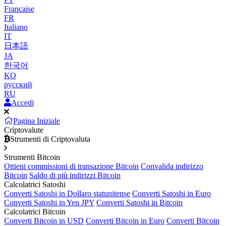
Française
FR
Italiano
IT
日本語
JA
한국어
KO
русский
RU
Accedi
Pagina Iniziale
Criptovalute
Strumenti di Criptovaluta
Strumenti Bitcoin
Ottieni commissioni di transazione Bitcoin
Convalida indirizzo
Bitcoin
Saldo di più indirizzi Bitcoin
Calcolatrici Satoshi
Converti Satoshi in Dollaro statunitense
Converti Satoshi in Euro
Converti Satoshi in Yen JPY
Converti Satoshi in Bitcoin
Calcolatrici Bitcoin
Converti Bitcoin in USD
Converti Bitcoin in Euro
Converti Bitcoin