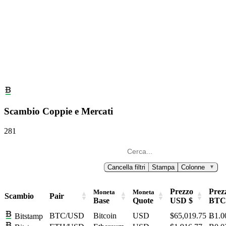
Scambio Coppie e Mercati
281
Cancella filtri
Stampa
Colonne
▼
Prezzo
Prez
Moneta
Moneta
Scambio
Pair
Base
Quote
USD $
BTC
BTC/USD
Bitcoin
USD
$65,019.75
Ƀ1.0
Bitstamp