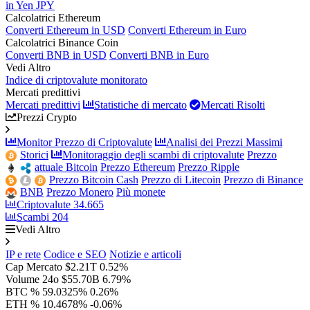
in Yen JPY
Calcolatrici Ethereum
Converti Ethereum in USD
Converti Ethereum in Euro
Calcolatrici Binance Coin
Converti BNB in USD
Converti BNB in Euro
Vedi Altro
Indice di criptovalute monitorato
Mercati predittivi
Mercati predittivi
Statistiche di mercato
Mercati Risolti
Prezzi Crypto
Monitor Prezzo di Criptovalute
Analisi dei Prezzi Massimi
Storici
Monitoraggio degli scambi di criptovalute
Prezzo
attuale Bitcoin
Prezzo Ethereum
Prezzo Ripple
Prezzo Bitcoin Cash
Prezzo di Litecoin
Prezzo di Binance
BNB
Prezzo Monero
Più monete
Criptovalute
34.665
Scambi
204
Vedi Altro
IP e rete
Codice e SEO
Notizie e articoli
Cap Mercato
$2.21T
0.52%
Volume 24o
$55.70B
6.79%
BTC %
59.0325%
0.26%
ETH %
10.4678%
-0.06%