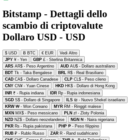
Bitstamp - Dettagli dello
scambio di criptovalute
Dollaro USD - USD
$ USD
Ƀ BTC
€ EUR
Vedi Altro
JPY
¥ - Yen
GBP
£ - Sterlina Britannica
ARS
AR$ - Peso Argentino
AUD
AU$ - Dollaro australiano
BDT
Tk - Taka Bengalese
BRL
R$ - Real Brasiliano
CAD
CA$ - Dollaro Canadese
CLP
CL$ - Peso cileno
CNY
CN¥ - Yuan Cinese
HKD
HK$ - Dollaro di Hong Kong
INR
₹ - Rupia indiana
IDR
Rp - Rupia indonesiana
SGD
S$ - Dollaro di Singapore
ILS
₪ - Nuovo Shekel israeliano
KRW
₩ - Won Coreano
MYR
RM - Ringgit malese
MXN
MX$ - Peso messicano
PLN
zł - Zloty Polonia
NZD
NZ$ - Dollaro neozelandese
NGN
₦ - Naira nigeriana
PKR
₨ - Rupia pakistana
PHP
₱ - Peso filippino
RUB
₽ - Rublo Russo
ZAR
R - Rand sudafricano