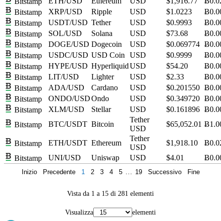
ETH/USD
Ethereum
USD
$1,916.77
Ƀ0.0
Bitstamp
XRP/USD
Ripple
USD
$1.0223
Ƀ0.0
Bitstamp
USDT/USD
Tether
USD
$0.9993
Ƀ0.0
Bitstamp
SOL/USD
Solana
USD
$73.68
Ƀ0.0
Bitstamp
DOGE/USD
Dogecoin
USD
$0.069774
Ƀ0.0
Bitstamp
USDC/USD
USD Coin
USD
$0.9999
Ƀ0.0
Bitstamp
HYPE/USD
Hyperliquid
USD
$54.20
Ƀ0.0
Bitstamp
LIT/USD
Lighter
USD
$2.33
Ƀ0.0
Bitstamp
ADA/USD
Cardano
USD
$0.201550
Ƀ0.0
Bitstamp
ONDO/USD
Ondo
USD
$0.349720
Ƀ0.0
Bitstamp
XLM/USD
Stellar
USD
$0.161896
Ƀ0.0
Bitstamp
Tether
BTC/USDT
Bitcoin
$65,052.01
Ƀ1.0
Bitstamp
USD
Tether
ETH/USDT
Ethereum
$1,918.10
Ƀ0.0
Bitstamp
USD
UNI/USD
Uniswap
USD
$4.01
Ƀ0.0
Bitstamp
Inizio
Precedente
1
2
3
4
5
…
19
Successivo
Fine
Vista da 1 a 15 di 281 elementi
Visualizza
elementi