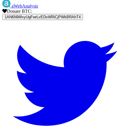
aWebAnalysis
Donare BTC:
1AN6N94fxyUgFwrLvEDxWRiCjPWkBRAhT4