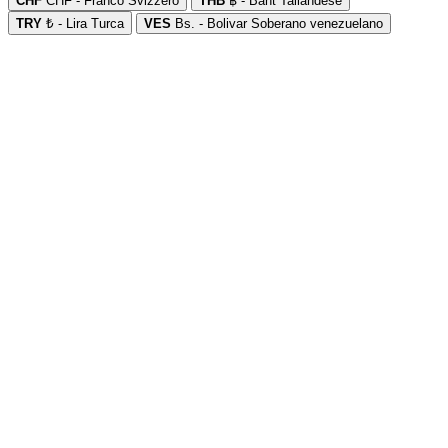
CHF
CHF - Franco Svizzero
THB
฿ - Baht Tailandese
TRY
₺ - Lira Turca
VES
Bs. - Bolivar Soberano venezuelano