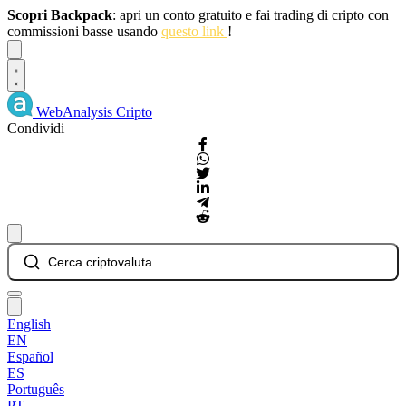
Scopri Backpack
: apri un conto gratuito e fai trading di cripto con
commissioni basse usando
questo link
!
Dismiss
WebAnalysis
Cripto
Condividi
Cerca criptovaluta
English
EN
Español
ES
Português
PT