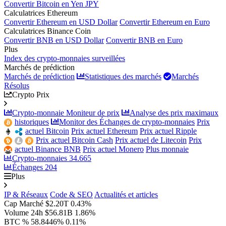
Convertir Bitcoin en Yen JPY
Calculatrices Ethereum
Convertir Ethereum en USD Dollar
Convertir Ethereum en Euro
Calculatrices Binance Coin
Convertir BNB en USD Dollar
Convertir BNB en Euro
Plus
Index des crypto-monnaies surveillées
Marchés de prédiction
Marchés de prédiction
Statistiques des marchés
Marchés
Résolus
Crypto Prix
Crypto-monnaie Moniteur de prix
Analyse des prix maximaux
historiques
Monitor des Échanges de crypto-monnaies
Prix
actuel Bitcoin
Prix actuel Ethereum
Prix actuel Ripple
Prix actuel Bitcoin Cash
Prix actuel de Litecoin
Prix
actuel Binance BNB
Prix actuel Monero
Plus monnaie
Crypto-monnaies
34.665
Échanges
204
Plus
IP & Réseaux
Code & SEO
Actualités et articles
Cap Marché
$2.20T
0.43%
Volume 24h
$56.81B
1.86%
BTC %
58.8446%
0.11%