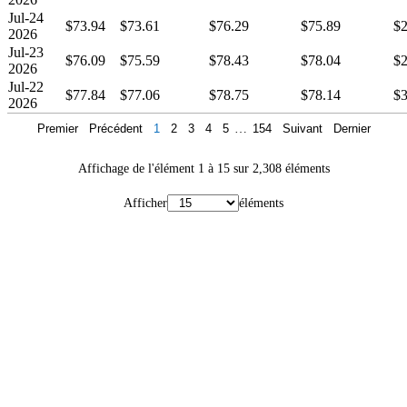
Jul-24
$73.94
$73.61
$76.29
$75.89
$2
2026
Jul-23
$76.09
$75.59
$78.43
$78.04
$2
2026
Jul-22
$77.84
$77.06
$78.75
$78.14
$3
2026
Premier
Précédent
1
2
3
4
5
…
154
Suivant
Dernier
Affichage de l'élément 1 à 15 sur 2,308 éléments
Afficher
éléments