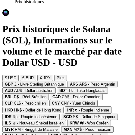
Prix historiques
Prix historiques de Solana
(SOL), Informations sur le
volume et le marché par date
Dollar USD - USD
$ USD
€ EUR
¥ JPY
Plus
GBP
£ - Livre Sterling Britannique
ARS
AR$ - Peso Argentin
AUD
AU$ - Dollar australien
BDT
Tk - Taka Bangladais
BRL
R$ - Réal Brésilien
CAD
CA$ - Dollar Canadien
CLP
CL$ - Peso chilien
CNY
CN¥ - Yuan Chinois
HKD
HK$ - Dollar de Hong Kong
INR
₹ - Roupie Indienne
IDR
Rp - Roupie indonésienne
SGD
S$ - Dollar de Singapour
ILS
₪ - Nouveau Shekel israélien
KRW
₩ - Won Coréen
MYR
RM - Ringgit de Malaisie
MXN
MX$ - Peso mexicain