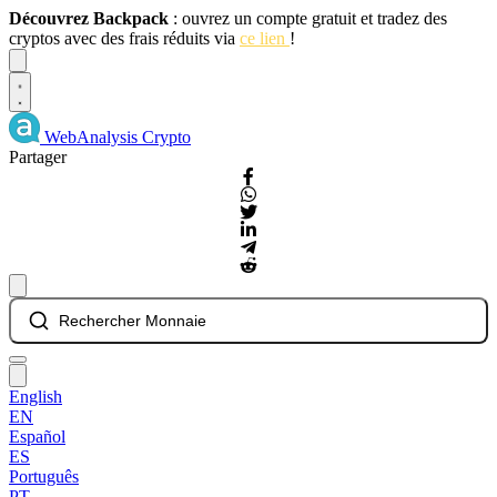
Découvrez Backpack
: ouvrez un compte gratuit et tradez des
cryptos avec des frais réduits via
ce lien
!
Dismiss
WebAnalysis
Crypto
Partager
Rechercher Monnaie
English
EN
Español
ES
Português
PT