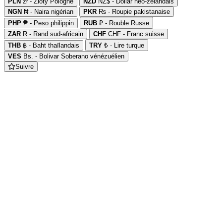
PLN
zł - Zloty Pologne
NZD
NZ$ - Dollar néo-zélandais
NGN
₦ - Naira nigérian
PKR
₨ - Roupie pakistanaise
PHP
₱ - Peso philippin
RUB
₽ - Rouble Russe
ZAR
R - Rand sud-africain
CHF
CHF - Franc suisse
THB
฿ - Baht thaïlandais
TRY
₺ - Lire turque
VES
Bs. - Bolivar Soberano vénézuélien
Suivre