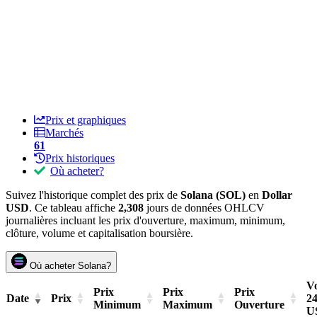
Prix et graphiques
Marchés
61
Prix historiques
Où acheter?
Suivez l'historique complet des prix de
Solana (SOL)
en
Dollar
USD
. Ce tableau affiche
2,308
jours de données OHLCV
journalières incluant les prix d'ouverture, maximum, minimum,
clôture, volume et capitalisation boursière.
Où acheter Solana?
V
Prix
Prix
Prix
Date
Prix
2
Minimum
Maximum
Ouverture
U