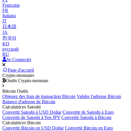
Française
FR
Italiano
IT
日本語
JA
한국어
KO
русский
RU
Se Connecter
Page d'accueil
Crypto-monnaies
Outils Crypto-monnaie
Bitcoin Outils
Obtenez des frais de transaction Bitcoin
Valider l'adresse Bitcoin
Balance d'adresse de Bitcoin
Calculatrices Satoshi
Convertir Satoshi à USD Dollar
Convertir de Satoshi à Euro
Convertir de Satoshi à Yen JPY
Convertir Satoshi à Bitcoin
Calculatrices Bitcoin
Convertir Bitcoin en USD Dollar
Convertir Bitcoin en Euro