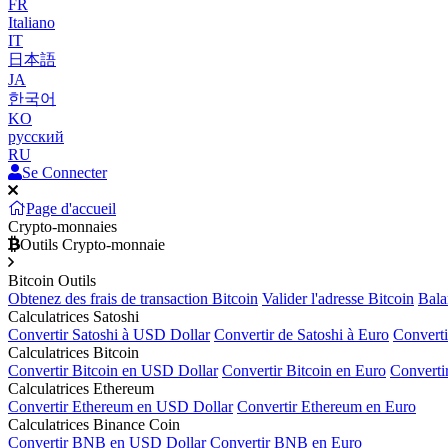
FR
Italiano
IT
日本語
JA
한국어
KO
русский
RU
Se Connecter
Page d'accueil
Crypto-monnaies
Outils Crypto-monnaie
Bitcoin Outils
Obtenez des frais de transaction Bitcoin
Valider l'adresse Bitcoin
Bala
Calculatrices Satoshi
Convertir Satoshi à USD Dollar
Convertir de Satoshi à Euro
Converti
Calculatrices Bitcoin
Convertir Bitcoin en USD Dollar
Convertir Bitcoin en Euro
Converti
Calculatrices Ethereum
Convertir Ethereum en USD Dollar
Convertir Ethereum en Euro
Calculatrices Binance Coin
Convertir BNB en USD Dollar
Convertir BNB en Euro