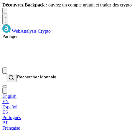
Découvrez Backpack
: ouvrez un compte gratuit et tradez des crypto
Dismiss
WebAnalysis
Crypto
Partager
English
EN
Español
ES
Português
PT
Française