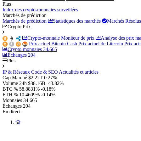
Plus
Index des crypto-monnaies surveillées
Marchés de prédiction
Marchés de prédiction
Statistiques des marchés
Marchés Résolus
Crypto Prix
Crypto-monnaie Moniteur de prix
Analyse des prix ma
Prix actuel Bitcoin Cash
Prix actuel de Litecoin
Prix ac
Crypto-monnaies
34.665
Échanges
204
Plus
IP & Réseaux
Code & SEO
Actualités et articles
Cap Marché
$2.22T
0.27%
Volume 24h
$38.16B
-43.82%
BTC %
58.8831%
-0.18%
ETH %
10.4609%
-0.14%
Monnaies
34.665
Échanges
204
En direct
Retour
à
la
page