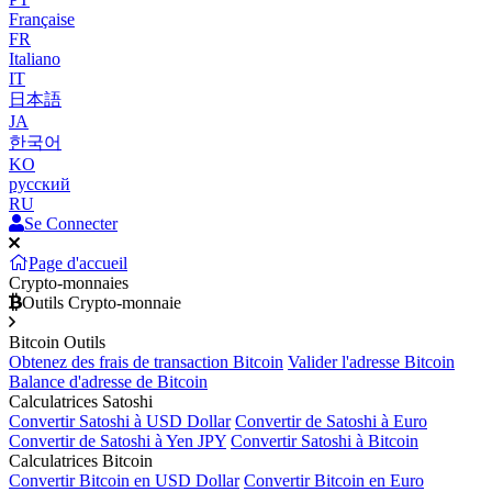
Française
FR
Italiano
IT
日本語
JA
한국어
KO
русский
RU
Se Connecter
Page d'accueil
Crypto-monnaies
Outils Crypto-monnaie
Bitcoin Outils
Obtenez des frais de transaction Bitcoin
Valider l'adresse Bitcoin
Balance d'adresse de Bitcoin
Calculatrices Satoshi
Convertir Satoshi à USD Dollar
Convertir de Satoshi à Euro
Convertir de Satoshi à Yen JPY
Convertir Satoshi à Bitcoin
Calculatrices Bitcoin
Convertir Bitcoin en USD Dollar
Convertir Bitcoin en Euro