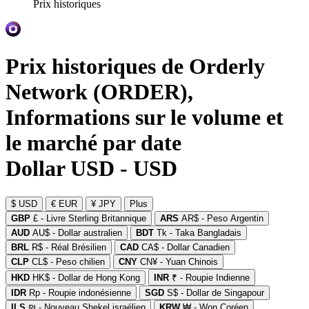
Prix historiques
Prix historiques de Orderly
Network (ORDER),
Informations sur le volume et
le marché par date
Dollar USD - USD
$ USD
€ EUR
¥ JPY
Plus
GBP
£ - Livre Sterling Britannique
ARS
AR$ - Peso Argentin
AUD
AU$ - Dollar australien
BDT
Tk - Taka Bangladais
BRL
R$ - Réal Brésilien
CAD
CA$ - Dollar Canadien
CLP
CL$ - Peso chilien
CNY
CN¥ - Yuan Chinois
HKD
HK$ - Dollar de Hong Kong
INR
₹ - Roupie Indienne
IDR
Rp - Roupie indonésienne
SGD
S$ - Dollar de Singapour
ILS
₪ - Nouveau Shekel israélien
KRW
₩ - Won Coréen