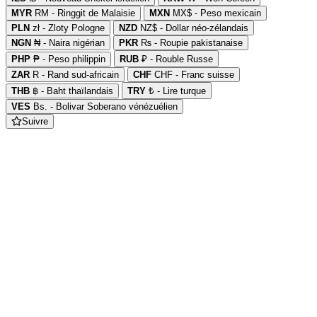
MYR
RM - Ringgit de Malaisie
MXN
MX$ - Peso mexicain
PLN
zł - Zloty Pologne
NZD
NZ$ - Dollar néo-zélandais
NGN
₦ - Naira nigérian
PKR
₨ - Roupie pakistanaise
PHP
₱ - Peso philippin
RUB
₽ - Rouble Russe
ZAR
R - Rand sud-africain
CHF
CHF - Franc suisse
THB
฿ - Baht thaïlandais
TRY
₺ - Lire turque
VES
Bs. - Bolivar Soberano vénézuélien
Suivre