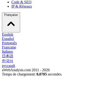
Code & SEO
IP & Réseaux
Française
English
Español
Português
Française
Italiano
日本語
한국어
русский
aWebAnalysis.com 2011 - 2026
Temps de chargement:
0,0705
secondes.