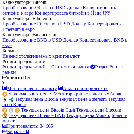
Калькуляторы Bitcoin
Преобразование Bitcoin в USD Доллар
Конвертировать
биткойн в евро
Конвертировать биткойн в Йена JPY
Калькуляторы Ethereum
Преобразование Ethereum в USD Доллар
Конвертировать
Ethereum в евро
Калькуляторы Binance Coin
Преобразование BNB в USD Доллар
Конвертировать BNB в
евро
Больше
Индекс отслеживаемых криптовалют
Рынки предсказаний
Рынки предсказаний
Статистика рынка
Разрешённые
рынки
крипто Цены
Монитор цен на валюту
Анализ исторических
максимальных цен
Монитор криптовалютных бирж
Текущая цена Bitcoin
Текущая цена Ethereum
Текущая
цена Ripple
Текущая цена Bitcoin Cash
Текущая цена Litecoin
Текущая цена Binance BNB
Текущая цена Monero
Больше
монет
Криптовалюты
34.665
Биржи
204