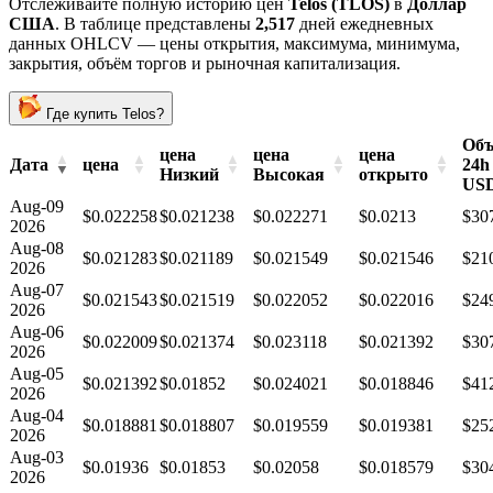
Отслеживайте полную историю цен
Telos (TLOS)
в
Доллар
США
. В таблице представлены
2,517
дней ежедневных
данных OHLCV — цены открытия, максимума, минимума,
закрытия, объём торгов и рыночная капитализация.
Где купить Telos?
Об
цена
цена
цена
Дата
цена
24h
Низкий
Высокая
открыто
US
Aug-09
$0.022258
$0.021238
$0.022271
$0.0213
$30
2026
Aug-08
$0.021283
$0.021189
$0.021549
$0.021546
$21
2026
Aug-07
$0.021543
$0.021519
$0.022052
$0.022016
$24
2026
Aug-06
$0.022009
$0.021374
$0.023118
$0.021392
$30
2026
Aug-05
$0.021392
$0.01852
$0.024021
$0.018846
$41
2026
Aug-04
$0.018881
$0.018807
$0.019559
$0.019381
$25
2026
Aug-03
$0.01936
$0.01853
$0.02058
$0.018579
$30
2026