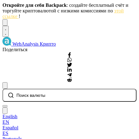
Откройте для себя Backpack
: создайте бесплатный счёт и
торгуйте криптовалютой с низкими комиссиями по
этой
ссылке
!
Dismiss
WebAnalysis
Крипто
Поделиться
Поиск валюты
English
EN
Español
ES
Português