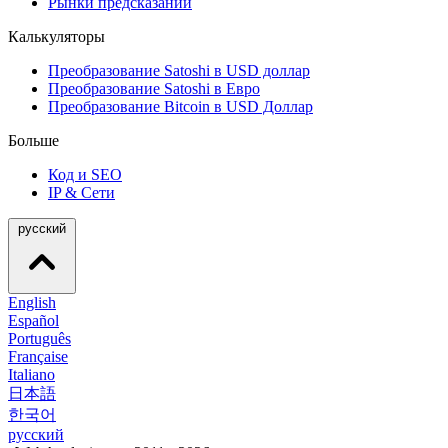
Рынки предсказаний
Калькуляторы
Преобразование Satoshi в USD доллар
Преобразование Satoshi в Евро
Преобразование Bitcoin в USD Доллар
Больше
Код и SEO
IP & Сети
русский
English
Español
Português
Française
Italiano
日本語
한국어
русский