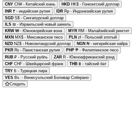
CNY
CN¥ - Китайский юань
HKD
HK$ - Гонконгский доллар
INR
₹ - индийская рупия
IDR
Rp - Индонезийская рупия
SGD
S$ - Сингапурский доллар
ILS
₪ - Израильский новый шекель
KRW
₩ - Южнокорейская вона
MYR
RM - Малайзийский ринггит
MXN
MX$ - Мексиканское песо
PLN
zł - Польский злотый
NZD
NZ$ - Новозеландский доллар
NGN
₦ - нигерийская найра
PKR
₨ - Пакистанская рупия
PHP
₱ - Филиппинское песо
RUB
₽ - Русский рубль
ZAR
R - Южноафриканский рэнд
CHF
CHF - Швейцарский франк
THB
฿ - тайский бат
TRY
₺ - Турецкая лира
VES
Bs. - Венесуэльский Боливар Соберано
Следить