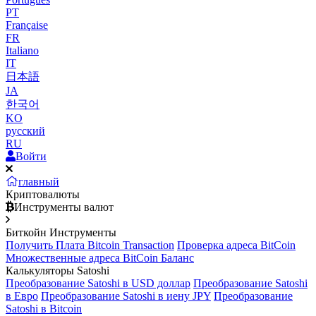
PT
Française
FR
Italiano
IT
日本語
JA
한국어
KO
русский
RU
Войти
главный
Криптовалюты
Инструменты валют
Биткойн Инструменты
Получить Плата Bitcoin Transaction
Проверка адреса BitCoin
Множественные адреса BitCoin Баланс
Калькуляторы Satoshi
Преобразование Satoshi в USD доллар
Преобразование Satoshi
в Евро
Преобразование Satoshi в иену JPY
Преобразование
Satoshi в Bitcoin