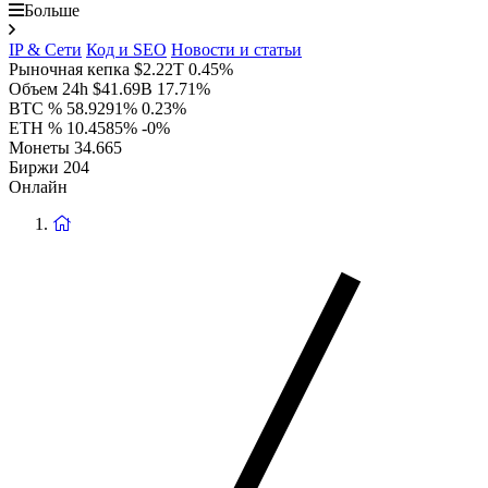
Больше
IP & Сети
Код и SEO
Новости и статьи
Рыночная кепка
$2.22T
0.45%
Объем 24h
$41.69B
17.71%
BTC %
58.9291%
0.23%
ETH %
10.4585%
-0%
Монеты
34.665
Биржи
204
Онлайн
Вернуться
на
главную
страницу