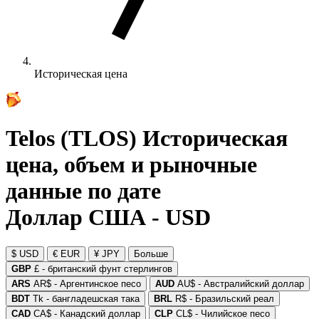
Историческая цена
Telos (TLOS) Историческая
цена, объем и рыночные
данные по дате
Доллар США - USD
$ USD
€ EUR
¥ JPY
Больше
GBP
£ - британский фунт стерлингов
ARS
AR$ - Аргентинское песо
AUD
AU$ - Австралийский доллар
BDT
Tk - бангладешская така
BRL
R$ - Бразильский реал
CAD
CA$ - Канадский доллар
CLP
CL$ - Чилийское песо