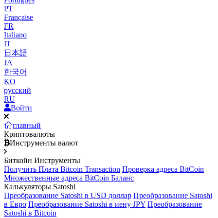
PT
Française
FR
Italiano
IT
日本語
JA
한국어
KO
русский
RU
Войти
главный
Криптовалюты
Инструменты валют
Биткойн Инструменты
Получить Плата Bitcoin Transaction
Проверка адреса BitCoin
Множественные адреса BitCoin Баланс
Калькуляторы Satoshi
Преобразование Satoshi в USD доллар
Преобразование Satoshi
в Евро
Преобразование Satoshi в иену JPY
Преобразование
Satoshi в Bitcoin