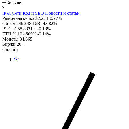
Больше
IP & Сети
Код и SEO
Новости и статьи
Рыночная кепка
$2.22T
0.27%
Объем 24h
$38.16B
-43.82%
BTC %
58.8831%
-0.18%
ETH %
10.4609%
-0.14%
Монеты
34.665
Биржи
204
Онлайн
Вернуться
на
главную
страницу