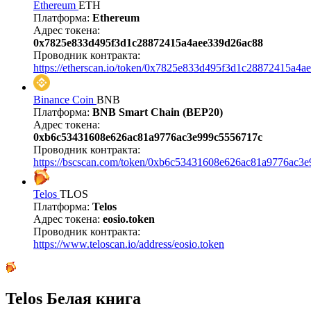
Ethereum
ETH
Платформа:
Ethereum
Адрес токена:
0x7825e833d495f3d1c28872415a4aee339d26ac88
Проводник контракта:
https://etherscan.io/token/0x7825e833d495f3d1c28872415a4
Binance Coin
BNB
Платформа:
BNB Smart Chain (BEP20)
Адрес токена:
0xb6c53431608e626ac81a9776ac3e999c5556717c
Проводник контракта:
https://bscscan.com/token/0xb6c53431608e626ac81a9776ac3
Telos
TLOS
Платформа:
Telos
Адрес токена:
eosio.token
Проводник контракта:
https://www.teloscan.io/address/eosio.token
Telos Белая книга