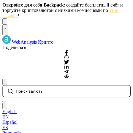
Откройте для себя Backpack
: создайте бесплатный счёт и
торгуйте криптовалютой с низкими комиссиями по
этой
ссылке
!
Dismiss
WebAnalysis
Крипто
Поделиться
Поиск валюты
English
EN
Español
ES
Português