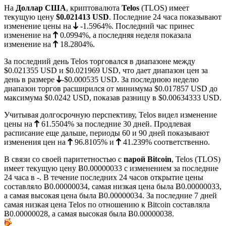
На
Доллар США
, криптовалюта
Telos
(TLOS) имеет
текущую цену
$0.021413
USD
. Последние 24 часа показывают
изменение цены на
-1.5964%
. Последний час принес
изменение на
0.0994%
, а последняя неделя показала
изменение на
18.2804%
.
За последний день Telos торговался в диапазоне между
$0.021355
USD и
$0.021969
USD, что дает диапазон цен за
день в размере
-$0.000535
USD. За последнюю неделю
диапазон торгов расширился от минимума
$0.017857
USD до
максимума
$0.0242
USD, показав разницу в $0.00634333 USD.
Учитывая долгосрочную перспективу, Telos видел изменение
цены на
61.5504%
за последние 30 дней. Продлевая
расписание еще дальше, периоды 60 и 90 дней показывают
изменения цен на
96.8105%
и
41.239%
соответственно.
В связи со своей паритетностью с
парой Bitcoin
, Telos (TLOS)
имеет текущую цену
Ƀ0.00000033
с изменением за последние
24 часа в -. В течение последних 24 часов открытие цены
составляло Ƀ0.00000034, самая низкая цена была
Ƀ0.00000033
,
а самая высокая цена была
Ƀ0.00000034
. За последние 7 дней
самая низкая цена Telos по отношению к Bitcoin составляла
Ƀ0.00000028
, а самая высокая была
Ƀ0.00000038
.