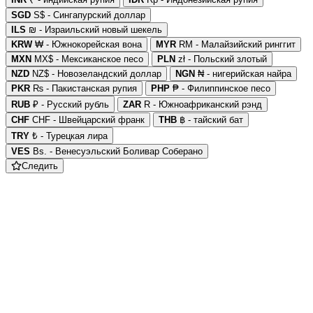
SGD
S$ - Сингапурский доллар
ILS
₪ - Израильский новый шекель
KRW
₩ - Южнокорейская вона
MYR
RM - Малайзийский ринггит
MXN
MX$ - Мексиканское песо
PLN
zł - Польский злотый
NZD
NZ$ - Новозеландский доллар
NGN
₦ - нигерийская найра
PKR
₨ - Пакистанская рупия
PHP
₱ - Филиппинское песо
RUB
₽ - Русский рубль
ZAR
R - Южноафриканский рэнд
CHF
CHF - Швейцарский франк
THB
฿ - тайский бат
TRY
₺ - Турецкая лира
VES
Bs. - Венесуэльский Боливар Соберано
Следить