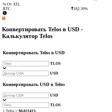
% От ATL
BTC
182.39%
Конвертировать
Telos
в
USD
-
Калькулятор Telos
Конвертировать
Telos
в
USD
TLOS
USD
Конвертировать
USD
в
Telos
USD
TLOS
1 Telos =
$0.021413