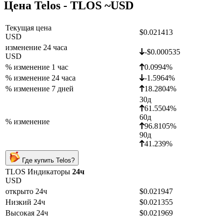
Цена Telos - TLOS ~
USD
Текущая цена
$0.021413
USD
изменение 24 часа
-$0.000535
USD
% изменение 1 час
0.0994%
% изменение 24 часа
-1.5964%
% изменение 7 дней
18.2804%
30д
61.5504%
60д
% изменение
96.8105%
90д
41.239%
Где купить Telos?
TLOS Индикаторы
24ч
USD
открыто 24ч
$0.021947
Низкий 24ч
$0.021355
Высокая 24ч
$0.021969