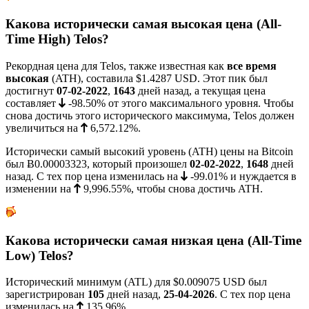
Какова исторически самая высокая цена (All-
Time High) Telos?
Рекордная цена для Telos, также известная как
все время
высокая
(ATH), составила
$1.4287
USD. Этот пик был
достигнут
07-02-2022
,
1643
дней назад, а текущая цена
составляет
-98.50%
от этого максимального уровня. Чтобы
снова достичь этого исторического максимума, Telos должен
увеличиться на
6,572.12%
.
Исторически самый высокий уровень (ATH) цены на Bitcoin
был
Ƀ0.00003323
, который произошел
02-02-2022
,
1648
дней
назад. С тех пор цена изменилась на
-99.01%
и нуждается в
изменении на
9,996.55%
, чтобы снова достичь ATH.
Какова исторически самая низкая цена (All-Time
Low) Telos?
Исторический минимум (ATL) для
$0.009075
USD был
зарегистрирован
105
дней назад,
25-04-2026
. С тех пор цена
изменилась на
135.96%
.