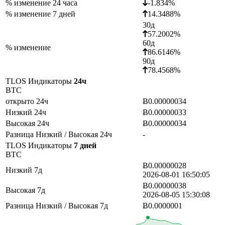
% изменение 24 часа
-1.834%
% изменение 7 дней
14.3488%
30д
57.2002%
60д
% изменение
86.6146%
90д
78.4568%
TLOS Индикаторы
24ч
BTC
открыто 24ч
Ƀ0.00000034
Низкий 24ч
Ƀ0.00000033
Высокая 24ч
Ƀ0.00000034
Разница Низкий / Высокая 24ч
-
TLOS Индикаторы
7 дней
BTC
Ƀ0.00000028
Низкий 7д
2026-08-01 16:50:05
Ƀ0.00000038
Высокая 7д
2026-08-05 15:30:08
Разница Низкий / Высокая 7д
Ƀ0.0000001