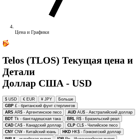
Цена и Графики
Telos (TLOS) Текущая цена и
Детали
Доллар США - USD
$ USD
€ EUR
¥ JPY
Больше
GBP
£ - британский фунт стерлингов
ARS
AR$ - Аргентинское песо
AUD
AU$ - Австралийский доллар
BDT
Tk - бангладешская така
BRL
R$ - Бразильский реал
CAD
CA$ - Канадский доллар
CLP
CL$ - Чилийское песо
CNY
CN¥ - Китайский юань
HKD
HK$ - Гонконгский доллар
INR
₹ - индийская рупия
IDR
Rp - Индонезийская рупия