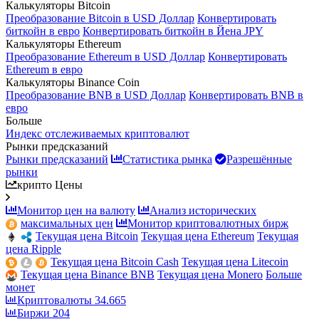
Калькуляторы Bitcoin
Преобразование Bitcoin в USD Доллар
Конвертировать
биткойн в евро
Конвертировать биткойн в Йена JPY
Калькуляторы Ethereum
Преобразование Ethereum в USD Доллар
Конвертировать
Ethereum в евро
Калькуляторы Binance Coin
Преобразование BNB в USD Доллар
Конвертировать BNB в
евро
Больше
Индекс отслеживаемых криптовалют
Рынки предсказаний
Рынки предсказаний
Статистика рынка
Разрешённые
рынки
крипто Цены
Монитор цен на валюту
Анализ исторических
максимальных цен
Монитор криптовалютных бирж
Текущая цена Bitcoin
Текущая цена Ethereum
Текущая
цена Ripple
Текущая цена Bitcoin Cash
Текущая цена Litecoin
Текущая цена Binance BNB
Текущая цена Monero
Больше
монет
Криптовалюты
34.665
Биржи
204