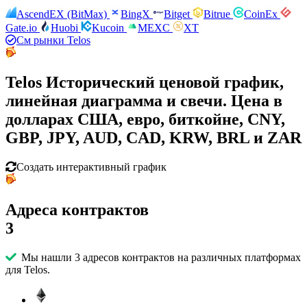
AscendEX (BitMax)
BingX
Bitget
Bitrue
CoinEx
Gate.io
Huobi
Kucoin
MEXC
XT
См рынки Telos
Telos Исторический ценовой график,
линейная диаграмма и свечи. Цена в
долларах США, евро, биткойне, CNY,
GBP, JPY, AUD, CAD, KRW, BRL и ZAR
Создать интерактивный график
Адреса контрактов
3
Мы нашли 3 адресов контрактов на различных платформах
для Telos.