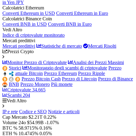
in Yen JPY
Calcolatrici Ethereum
Converti Ethereum in USD
Converti Ethereum in Euro
Calcolatrici Binance Coin
Converti BNB in USD
Converti BNB in Euro
Vedi Altro
Indice di criptovalute monitorato
Mercati predittivi
Mercati predittivi
Statistiche di mercato
Mercati Risolti
Prezzi Crypto
Monitor Prezzo di Criptovalute
Analisi dei Prezzi Massimi
Storici
Monitoraggio degli scambi di criptovalute
Prezzo
attuale Bitcoin
Prezzo Ethereum
Prezzo Ripple
Prezzo Bitcoin Cash
Prezzo di Litecoin
Prezzo di Binance
BNB
Prezzo Monero
Più monete
Criptovalute
34.665
Scambi
204
Vedi Altro
IP e rete
Codice e SEO
Notizie e articoli
Cap Mercato
$2.21T
0.22%
Volume 24o
$54.99B
-1.07%
BTC %
58.9715%
0.16%
ETH %
10.4745%
0.05%