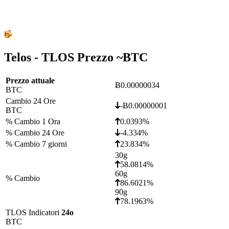
Telos - TLOS Prezzo ~
BTC
Prezzo attuale
Ƀ0.00000034
BTC
Cambio 24 Ore
-Ƀ0.00000001
BTC
% Cambio 1 Ora
0.0393%
% Cambio 24 Ore
-4.334%
% Cambio 7 giorni
23.834%
30g
58.0814%
60g
% Cambio
86.6021%
90g
78.1963%
TLOS Indicatori
24o
BTC