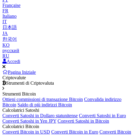
Française
FR
Italiano
IT
日本語
JA
한국어
KO
русский
RU
Accedi
Pagina Iniziale
Criptovalute
Strumenti di Criptovaluta
Strumenti Bitcoin
Ottieni commissioni di transazione Bitcoin
Convalida indirizzo
Bitcoin
Saldo di più indirizzi Bitcoin
Calcolatrici Satoshi
Converti Satoshi in Dollaro statunitense
Converti Satoshi in Euro
Converti Satoshi in Yen JPY
Converti Satoshi in Bitcoin
Calcolatrici Bitcoin
Converti Bitcoin in USD
Converti Bitcoin in Euro
Converti Bitcoin