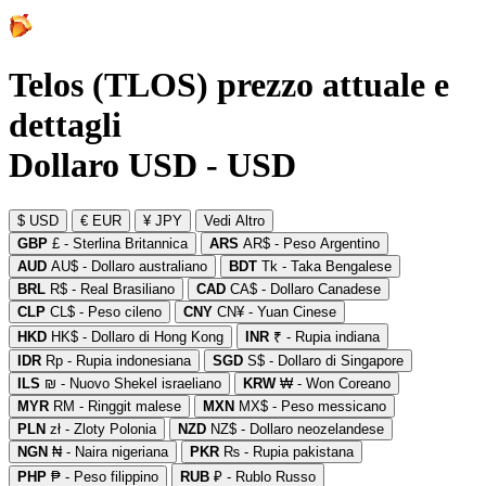
Telos (TLOS) prezzo attuale e
dettagli
Dollaro USD - USD
$ USD
€ EUR
¥ JPY
Vedi Altro
GBP
£ - Sterlina Britannica
ARS
AR$ - Peso Argentino
AUD
AU$ - Dollaro australiano
BDT
Tk - Taka Bengalese
BRL
R$ - Real Brasiliano
CAD
CA$ - Dollaro Canadese
CLP
CL$ - Peso cileno
CNY
CN¥ - Yuan Cinese
HKD
HK$ - Dollaro di Hong Kong
INR
₹ - Rupia indiana
IDR
Rp - Rupia indonesiana
SGD
S$ - Dollaro di Singapore
ILS
₪ - Nuovo Shekel israeliano
KRW
₩ - Won Coreano
MYR
RM - Ringgit malese
MXN
MX$ - Peso messicano
PLN
zł - Zloty Polonia
NZD
NZ$ - Dollaro neozelandese
NGN
₦ - Naira nigeriana
PKR
₨ - Rupia pakistana
PHP
₱ - Peso filippino
RUB
₽ - Rublo Russo