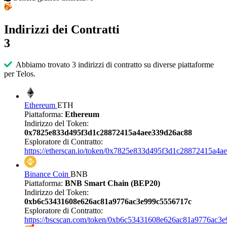
Indirizzi dei Contratti
3
Abbiamo trovato 3 indirizzi di contratto su diverse piattaforme
per Telos.
Ethereum
ETH
Piattaforma:
Ethereum
Indirizzo del Token:
0x7825e833d495f3d1c28872415a4aee339d26ac88
Esploratore di Contratto:
https://etherscan.io/token/0x7825e833d495f3d1c28872415a4
Binance Coin
BNB
Piattaforma:
BNB Smart Chain (BEP20)
Indirizzo del Token:
0xb6c53431608e626ac81a9776ac3e999c5556717c
Esploratore di Contratto:
https://bscscan.com/token/0xb6c53431608e626ac81a9776ac3