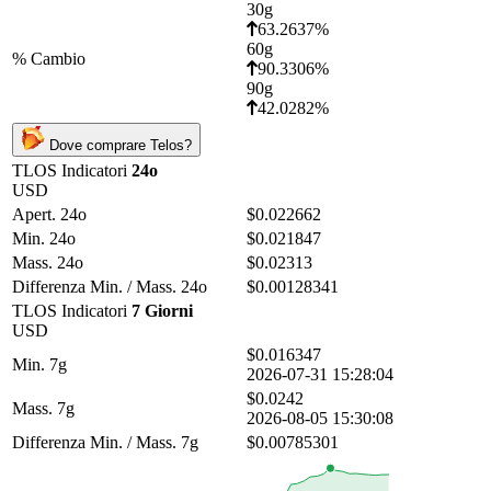
30g
63.2637%
60g
% Cambio
90.3306%
90g
42.0282%
Dove comprare Telos?
TLOS Indicatori
24o
USD
Apert. 24o
$0.022662
Min. 24o
$0.021847
Mass. 24o
$0.02313
Differenza Min. / Mass. 24o
$0.00128341
TLOS Indicatori
7 Giorni
USD
$0.016347
Min. 7g
2026-07-31 15:28:04
$0.0242
Mass. 7g
2026-08-05 15:30:08
Differenza Min. / Mass. 7g
$0.00785301