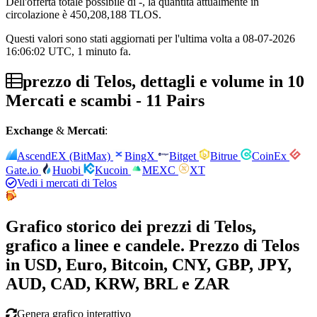
Dell'offerta totale possibile di -, la quantità attualmente in
circolazione è 450,208,188 TLOS.
Questi valori sono stati aggiornati per l'ultima volta a 08-07-2026
16:06:02 UTC, 1 minuto fa.
prezzo di Telos, dettagli e volume in 10
Mercati e scambi - 11 Pairs
Exchange
&
Mercati
:
AscendEX (BitMax)
BingX
Bitget
Bitrue
CoinEx
Gate.io
Huobi
Kucoin
MEXC
XT
Vedi i mercati di Telos
Grafico storico dei prezzi di Telos,
grafico a linee e candele. Prezzo di Telos
in USD, Euro, Bitcoin, CNY, GBP, JPY,
AUD, CAD, KRW, BRL e ZAR
Genera grafico interattivo