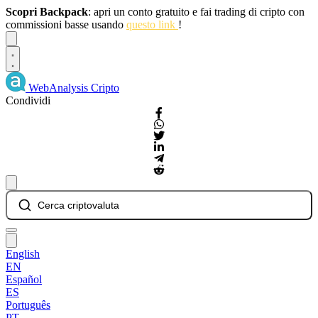
Scopri Backpack
: apri un conto gratuito e fai trading di cripto con
commissioni basse usando
questo link
!
Dismiss
WebAnalysis
Cripto
Condividi
Cerca criptovaluta
English
EN
Español
ES
Português
PT