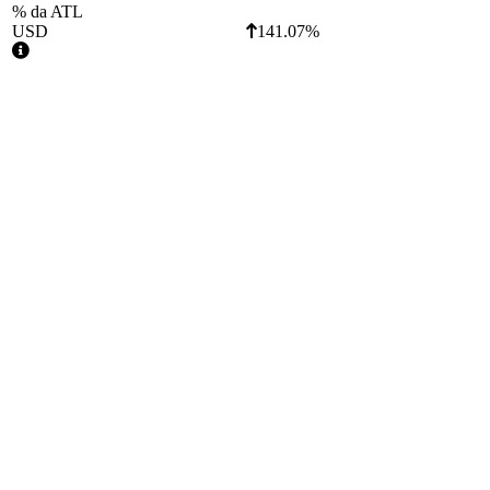
% da ATL
USD
141.07%