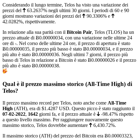
Considerando il lungo termine, Telos ha visto una variazione dei
prezzi del
63.2637%
negli ultimi 30 giorni. I periodi di 60 e 90
giorni mostrano variazioni dei prezzi del
90.3306%
e
42.0282%
, rispettivamente.
In relazione alla sua parità con il
Bitcoin Pair
, Telos (TLOS) ha un
prezzo attuale di
Ƀ0.00000034
, con una variazione nelle ultime 24
ore di -. Nel corso delle ultime 24 ore, il prezzo di apertura è stato
Ƀ0.00000035, il prezzo più basso è stato
Ƀ0.00000034
, e il prezzo
più alto è stato
Ƀ0.00000036
. Negli ultimi 7 giorni, il prezzo più
basso di Telos in relazione a Bitcoin è stato
Ƀ0.00000026
e il prezzo
più alto è stato
Ƀ0.00000038
.
Qual è il prezzo massimo storico (All-Time High) di
Telos?
Il prezzo massimo record per Telos, noto anche come
All-Time
High
(ATH), era di
$1.4287
USD. Questo picco è stato raggiunto il
07-02-2022
,
1642
giorni fa, e il prezzo attuale è
-98.47%
rispetto
a questo livello massimo. Per raggiungere nuovamente questo
massimo storico, Telos dovrebbe aumentare
6,430.72%
.
Il massimo storico (ATH) del prezzo del Bitcoin era
Ƀ0.00003323
,