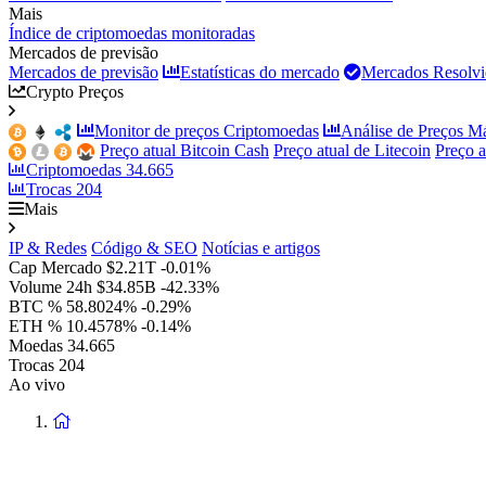
Mais
Índice de criptomoedas monitoradas
Mercados de previsão
Mercados de previsão
Estatísticas do mercado
Mercados Resolvi
Crypto Preços
Monitor de preços Criptomoedas
Análise de Preços M
Preço atual Bitcoin Cash
Preço atual de Litecoin
Preço 
Criptomoedas
34.665
Trocas
204
Mais
IP & Redes
Código & SEO
Notícias e artigos
Cap Mercado
$2.21T
-0.01%
Volume 24h
$34.85B
-42.33%
BTC %
58.8024%
-0.29%
ETH %
10.4578%
-0.14%
Moedas
34.665
Trocas
204
Ao vivo
Voltar
à
página
principal