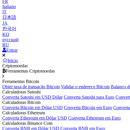
FR
Italiano
IT
日本語
JA
한국어
KO
русский
RU
Entrar
Início
Criptomoedas
Ferramentas Criptomoedas
Ferramentas Bitcoin
Obter taxa de transação Bitcoin
Validar o endereço Bitcoin
Balanço d
Calculadoras Satoshi
Converta Satoshi em USD Dólar
Converta Satoshi para Euro
Convert
Calculadoras Bitcoin
Converta Bitcoin em Dólar USD
Converta Bitcoin em Euro
Converta
Calculadoras Ethereum
Converta Ethereum em Dólar USD
Converta Ethereum em Euro
Calculadoras Binance Coin
Converta BNB em Dólar USD
Converta BNB em Euro