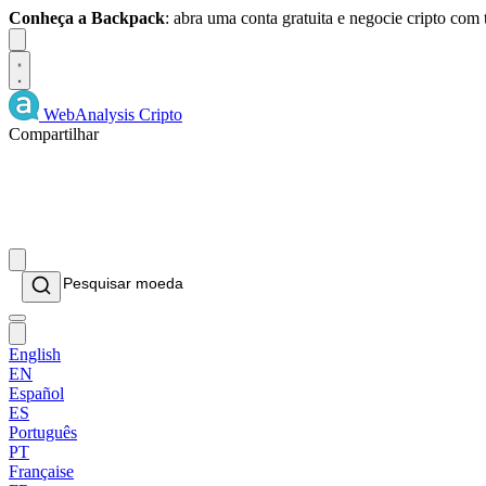
Conheça a Backpack
: abra uma conta gratuita e negocie cripto com
Dismiss
WebAnalysis
Cripto
Compartilhar
English
EN
Español
ES
Português
PT
Française