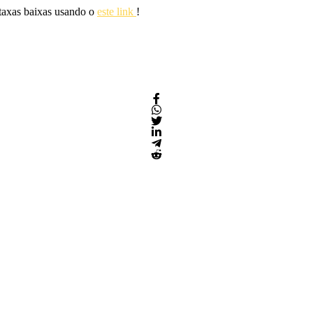
 taxas baixas usando o
este link
!