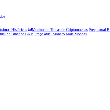
dos
áximos Históricos
Monitor de Trocas de Criptomoedas
Preço atual B
atual de Binance BNB
Preço atual Monero
Mais Moedas