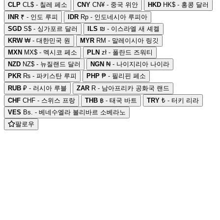
CLP
CL$ - 칠레 페소
CNY
CN¥ - 중국 위안
HKD
HK$ - 홍콩 달러
INR
₹ - 인도 루피
IDR
Rp - 인도네시아 루피아
SGD
S$ - 싱가포르 달러
ILS
₪ - 이스라엘 새 셰켈
KRW
₩ - 대한민국 원
MYR
RM - 말레이시아 링깃
MXN
MX$ - 멕시코 페소
PLN
zł - 폴란드 즈워티
NZD
NZ$ - 뉴질랜드 달러
NGN
₦ - 나이지리아 나이라
PKR
₨ - 파키스탄 루피
PHP
₱ - 필리핀 페소
RUB
₽ - 러시아 루블
ZAR
R - 남아프리카 공화국 랜드
CHF
CHF - 스위스 프랑
THB
฿ - 태국 바트
TRY
₺ - 터키 리라
VES
Bs. - 베네수엘라 볼리바르 소베라노
팔로우