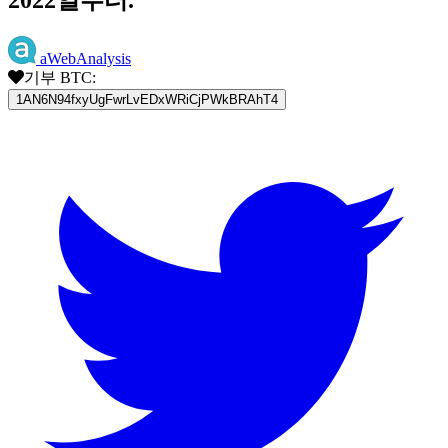
aWebAnalysis
기부 BTC:
1AN6N94fxyUgFwrLvEDxWRiCjPWkBRAhT4