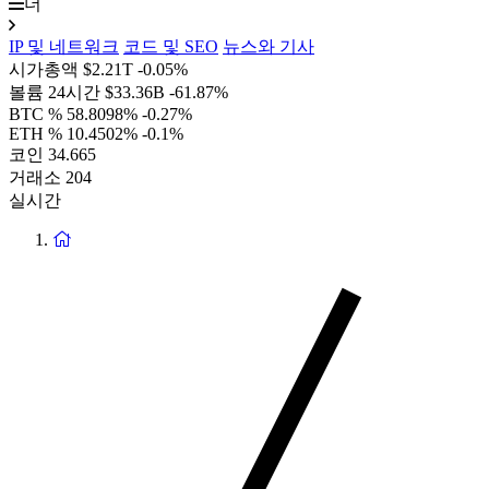
더
IP 및 네트워크
코드 및 SEO
뉴스와 기사
시가총액
$2.21T
-0.05%
볼륨 24시간
$33.36B
-61.87%
BTC %
58.8098%
-0.27%
ETH %
10.4502%
-0.1%
코인
34.665
거래소
204
실시간
홈
페
이
지
로
돌
아
가
기