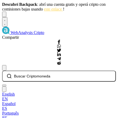
Descubrí Backpack
: abrí una cuenta gratis y operá cripto con
comisiones bajas usando
este enlace
!
Dismiss
WebAnalysis
Cripto
Compartir
Buscar Criptomoneda
English
EN
Español
ES
Português
PT