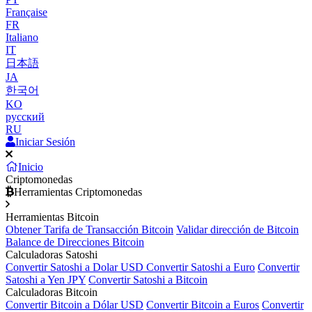
Française
FR
Italiano
IT
日本語
JA
한국어
KO
русский
RU
Iniciar Sesión
Inicio
Criptomonedas
Herramientas Criptomonedas
Herramientas Bitcoin
Obtener Tarifa de Transacción Bitcoin
Validar dirección de Bitcoin
Balance de Direcciones Bitcoin
Calculadoras Satoshi
Convertir Satoshi a Dolar USD
Convertir Satoshi a Euro
Convertir
Satoshi a Yen JPY
Convertir Satoshi a Bitcoin
Calculadoras Bitcoin
Convertir Bitcoin a Dólar USD
Convertir Bitcoin a Euros
Convertir