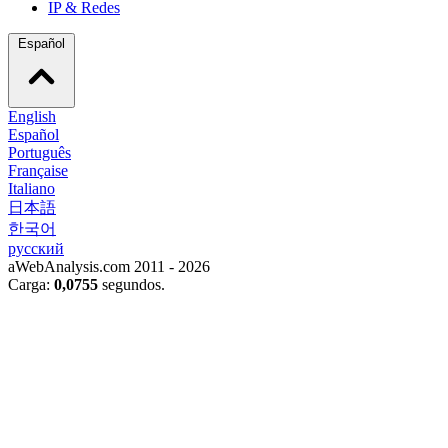
IP & Redes
Español
English
Español
Português
Française
Italiano
日本語
한국어
русский
aWebAnalysis.com 2011 - 2026
Carga:
0,0755
segundos.