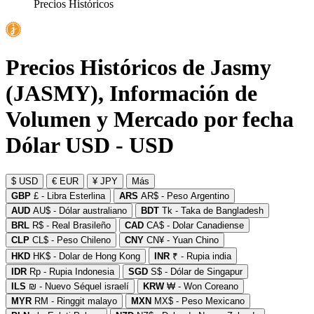
Precios Históricos
Precios Históricos de Jasmy
(JASMY), Información de
Volumen y Mercado por fecha
Dólar USD - USD
$ USD
€ EUR
¥ JPY
Más
GBP
£ - Libra Esterlina
ARS
AR$ - Peso Argentino
AUD
AU$ - Dólar australiano
BDT
Tk - Taka de Bangladesh
BRL
R$ - Real Brasileño
CAD
CA$ - Dolar Canadiense
CLP
CL$ - Peso Chileno
CNY
CN¥ - Yuan Chino
HKD
HK$ - Dolar de Hong Kong
INR
₹ - Rupia india
IDR
Rp - Rupia Indonesia
SGD
S$ - Dólar de Singapur
ILS
₪ - Nuevo Séquel israelí
KRW
₩ - Won Coreano
MYR
RM - Ringgit malayo
MXN
MX$ - Peso Mexicano