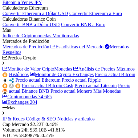
Bitcoin a Yenes JPY
Calculadoras Ethereum
Convertir Ethereum a Dólar USD
Convertir Ethereum a Euro
Calculadoras Binance Coin
Convertir BNB a Dólar USD
Convertir BNB a Euro
Más
Índice de Criptomonedas Monitoreadas
Mercados de Predicción
Mercados de Predicción
Estadísticas del Mercado
Mercados
Resueltos
Precios Crypto
Monitor de Valor CriptoMonedas
Análisis de Precios Máximos
Históricos
Monitor de Crypto Exchanges
Precio actual Bitcoin
Precio actual Ethereum
Precio actual Ripple
Precio actual Bitcoin Cash
Precio actual Litecoin
Precio
actual Binance BNB
Precio actual Monero
Más Monedas
Criptomonedas
34.665
Exchanges
204
Más
IP & Redes
Código & SEO
Noticias y artículos
Cap Mercado
$2.22T
0.46%
Volumen 24h
$39.10B
-41.61%
BTC %
58.8987%
-0.25%