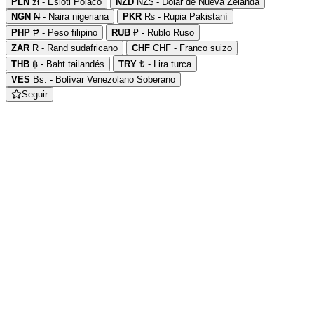
PLN
zł - Esloti Polaco
NZD
NZ$ - Dolar de Nueva Zelanda
NGN
₦ - Naira nigeriana
PKR
₨ - Rupia Pakistaní
PHP
₱ - Peso filipino
RUB
₽ - Rublo Ruso
ZAR
R - Rand sudafricano
CHF
CHF - Franco suizo
THB
฿ - Baht tailandés
TRY
₺ - Lira turca
VES
Bs. - Bolívar Venezolano Soberano
Seguir