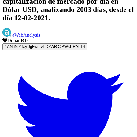
capitalización de mercado por día en
Dólar USD, analizando 2003 días, desde el
día 12-02-2021.
aWebAnalysis
Donar BTC:
1AN6N94fxyUgFwrLvEDxWRiCjPWkBRAhT4