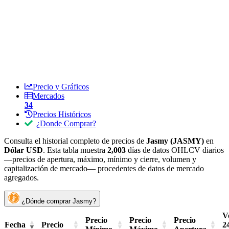
Precio y Gráficos
Mercados
34
Precios Históricos
¿Donde Comprar?
Consulta el historial completo de precios de
Jasmy (JASMY)
en
Dólar USD
. Esta tabla muestra
2,003
días de datos OHLCV diarios
—precios de apertura, máximo, mínimo y cierre, volumen y
capitalización de mercado— procedentes de datos de mercado
agregados.
¿Dónde comprar Jasmy?
V
Precio
Precio
Precio
Fecha
Precio
2