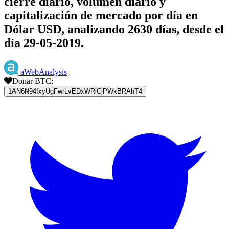
cierre diario, volumen diario y
capitalización de mercado por día en
Dólar USD, analizando 2630 días, desde el
día 29-05-2019.
aWebAnalysis
Donar BTC:
1AN6N94fxyUgFwrLvEDxWRiCjPWkBRAhT4