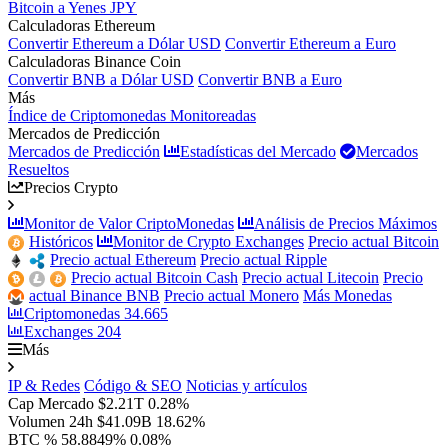
Bitcoin a Yenes JPY
Calculadoras Ethereum
Convertir Ethereum a Dólar USD
Convertir Ethereum a Euro
Calculadoras Binance Coin
Convertir BNB a Dólar USD
Convertir BNB a Euro
Más
Índice de Criptomonedas Monitoreadas
Mercados de Predicción
Mercados de Predicción
Estadísticas del Mercado
Mercados
Resueltos
Precios Crypto
Monitor de Valor CriptoMonedas
Análisis de Precios Máximos
Históricos
Monitor de Crypto Exchanges
Precio actual Bitcoin
Precio actual Ethereum
Precio actual Ripple
Precio actual Bitcoin Cash
Precio actual Litecoin
Precio
actual Binance BNB
Precio actual Monero
Más Monedas
Criptomonedas
34.665
Exchanges
204
Más
IP & Redes
Código & SEO
Noticias y artículos
Cap Mercado
$2.21T
0.28%
Volumen 24h
$41.09B
18.62%
BTC %
58.8849%
0.08%