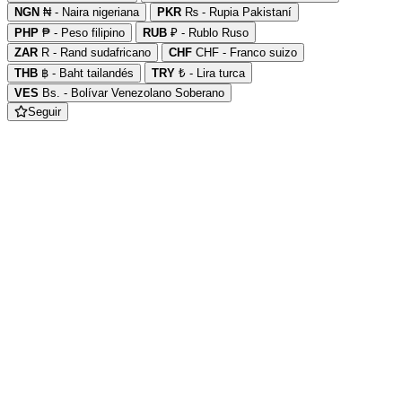
NGN
₦ - Naira nigeriana
PKR
₨ - Rupia Pakistaní
PHP
₱ - Peso filipino
RUB
₽ - Rublo Ruso
ZAR
R - Rand sudafricano
CHF
CHF - Franco suizo
THB
฿ - Baht tailandés
TRY
₺ - Lira turca
VES
Bs. - Bolívar Venezolano Soberano
Seguir