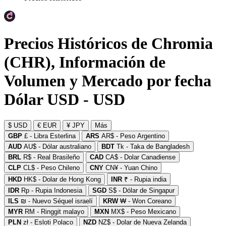
Precios Históricos de Chromia
(CHR), Información de
Volumen y Mercado por fecha
Dólar USD - USD
$ USD
€ EUR
¥ JPY
Más
GBP
£ - Libra Esterlina
ARS
AR$ - Peso Argentino
AUD
AU$ - Dólar australiano
BDT
Tk - Taka de Bangladesh
BRL
R$ - Real Brasileño
CAD
CA$ - Dolar Canadiense
CLP
CL$ - Peso Chileno
CNY
CN¥ - Yuan Chino
HKD
HK$ - Dolar de Hong Kong
INR
₹ - Rupia india
IDR
Rp - Rupia Indonesia
SGD
S$ - Dólar de Singapur
ILS
₪ - Nuevo Séquel israelí
KRW
₩ - Won Coreano
MYR
RM - Ringgit malayo
MXN
MX$ - Peso Mexicano
PLN
zł - Esloti Polaco
NZD
NZ$ - Dolar de Nueva Zelanda