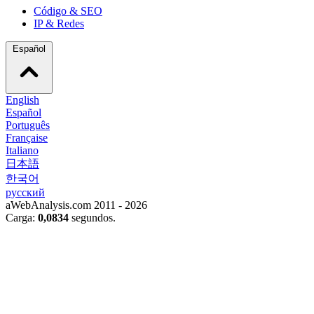
Código & SEO
IP & Redes
Español
English
Español
Português
Française
Italiano
日本語
한국어
русский
aWebAnalysis.com 2011 - 2026
Carga:
0,0834
segundos.