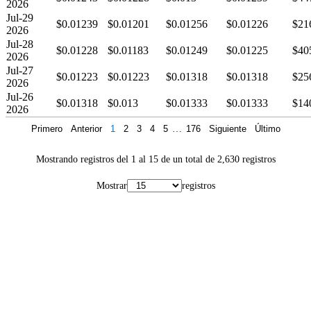
2026
Jul-29
$0.01239
$0.01201
$0.01256
$0.01226
$21
2026
Jul-28
$0.01228
$0.01183
$0.01249
$0.01225
$40
2026
Jul-27
$0.01223
$0.01223
$0.01318
$0.01318
$25
2026
Jul-26
$0.01318
$0.013
$0.01333
$0.01333
$14
2026
Primero
Anterior
1
2
3
4
5
…
176
Siguiente
Último
Mostrando registros del 1 al 15 de un total de 2,630 registros
Mostrar
registros