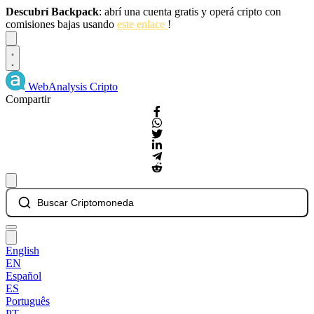
Descubrí Backpack
: abrí una cuenta gratis y operá cripto con
comisiones bajas usando
este enlace
!
Dismiss
WebAnalysis
Cripto
Compartir
Buscar Criptomoneda
English
EN
Español
ES
Português
PT