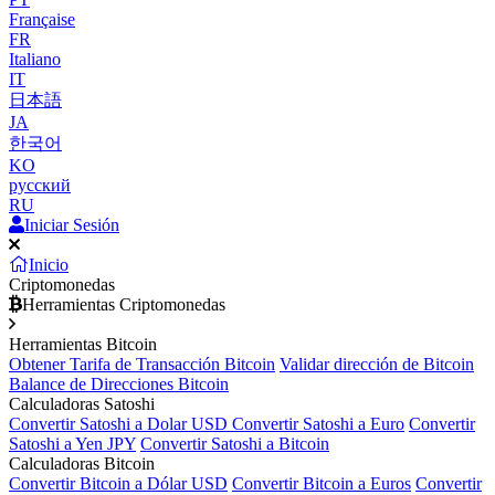
Française
FR
Italiano
IT
日本語
JA
한국어
KO
русский
RU
Iniciar Sesión
Inicio
Criptomonedas
Herramientas Criptomonedas
Herramientas Bitcoin
Obtener Tarifa de Transacción Bitcoin
Validar dirección de Bitcoin
Balance de Direcciones Bitcoin
Calculadoras Satoshi
Convertir Satoshi a Dolar USD
Convertir Satoshi a Euro
Convertir
Satoshi a Yen JPY
Convertir Satoshi a Bitcoin
Calculadoras Bitcoin
Convertir Bitcoin a Dólar USD
Convertir Bitcoin a Euros
Convertir