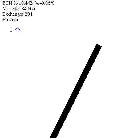
ETH %
10.4424%
-0.06%
Monedas
34.665
Exchanges
204
En vivo
Volver
a
la
Página
de
Inicio