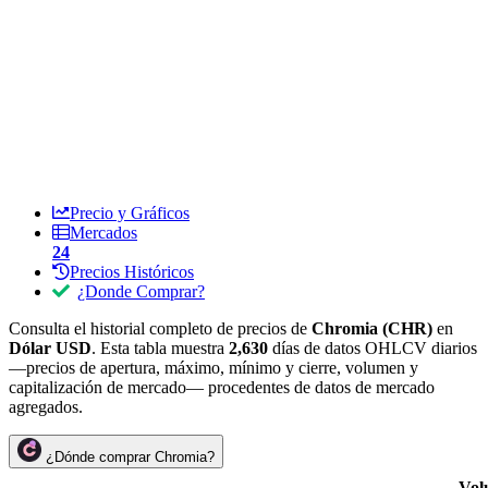
Precio y Gráficos
Mercados
24
Precios Históricos
¿Donde Comprar?
Consulta el historial completo de precios de
Chromia (CHR)
en
Dólar USD
. Esta tabla muestra
2,630
días de datos OHLCV diarios
—precios de apertura, máximo, mínimo y cierre, volumen y
capitalización de mercado— procedentes de datos de mercado
agregados.
¿Dónde comprar Chromia?
Vol