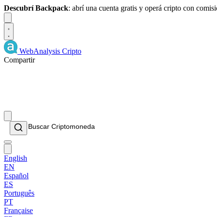
Descubrí Backpack
: abrí una cuenta gratis y operá cripto con comi
Dismiss
WebAnalysis
Cripto
Compartir
English
EN
Español
ES
Português
PT
Française