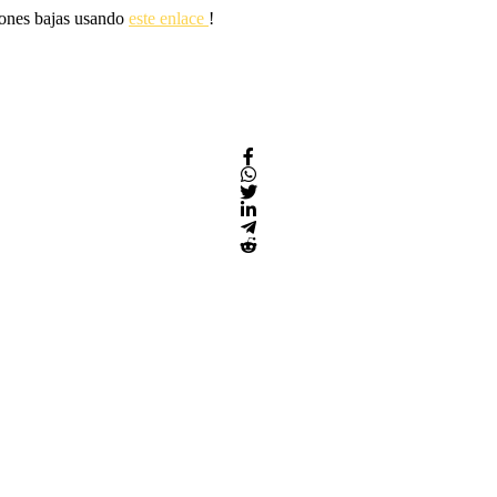
siones bajas usando
este enlace
!