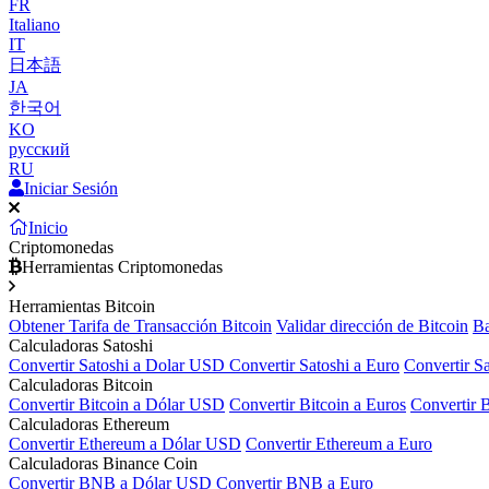
FR
Italiano
IT
日本語
JA
한국어
KO
русский
RU
Iniciar Sesión
Inicio
Criptomonedas
Herramientas Criptomonedas
Herramientas Bitcoin
Obtener Tarifa de Transacción Bitcoin
Validar dirección de Bitcoin
Ba
Calculadoras Satoshi
Convertir Satoshi a Dolar USD
Convertir Satoshi a Euro
Convertir S
Calculadoras Bitcoin
Convertir Bitcoin a Dólar USD
Convertir Bitcoin a Euros
Convertir 
Calculadoras Ethereum
Convertir Ethereum a Dólar USD
Convertir Ethereum a Euro
Calculadoras Binance Coin
Convertir BNB a Dólar USD
Convertir BNB a Euro