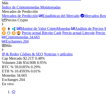
Más
Índice de Criptomonedas Monitoreadas
Mercados de Predicción
Mercados de Predicción
Estadísticas del Mercado
Mercados Resu
Precios Crypto
Monitor de Valor CriptoMonedas
Análisis de Precios
Precio actual Bitcoin Cash
Precio actual Litecoin
Precio
Criptomonedas
34.665
Exchanges
204
Más
IP & Redes
Código & SEO
Noticias y artículos
Cap Mercado
$2.21T
0.48%
Volumen 24h
$54.90B
8.95%
BTC %
59.0185%
0.29%
ETH %
10.4593%
0.01%
Monedas
34.665
Exchanges
204
En vivo
Volver
a
la
Página