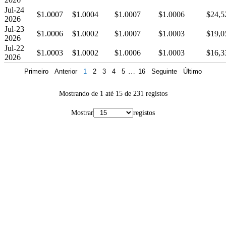
Jul-24
$1.0007
$1.0004
$1.0007
$1.0006
$24,5
2026
Jul-23
$1.0006
$1.0002
$1.0007
$1.0003
$19,0
2026
Jul-22
$1.0003
$1.0002
$1.0006
$1.0003
$16,3
2026
Primeiro
Anterior
1
2
3
4
5
…
16
Seguinte
Último
Mostrando de 1 até 15 de 231 registos
Mostrar
registos