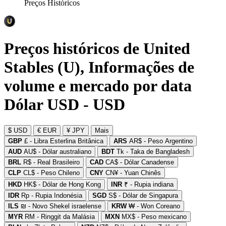
Preços Históricos
Preços históricos de United
Stables (U), Informações de
volume e mercado por data
Dólar USD - USD
$ USD
€ EUR
¥ JPY
Mais
GBP
£ - Libra Esterlina Britânica
ARS
AR$ - Peso Argentino
AUD
AU$ - Dólar australiano
BDT
Tk - Taka de Bangladesh
BRL
R$ - Real Brasileiro
CAD
CA$ - Dólar Canadense
CLP
CL$ - Peso Chileno
CNY
CN¥ - Yuan Chinês
HKD
HK$ - Dólar de Hong Kong
INR
₹ - Rupia indiana
IDR
Rp - Rupia Indonésia
SGD
S$ - Dólar de Singapura
ILS
₪ - Novo Shekel israelense
KRW
₩ - Won Coreano
MYR
RM - Ringgit da Malásia
MXN
MX$ - Peso mexicano