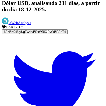
Dólar USD, analisando 231 dias, a partir
do dia 18-12-2025.
aWebAnalysis
Doar BTC:
1AN6N94fxyUgFwrLvEDxWRiCjPWkBRAhT4