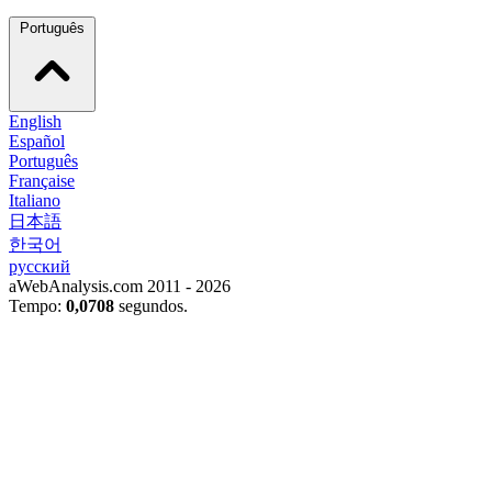
Português
English
Español
Português
Française
Italiano
日本語
한국어
русский
aWebAnalysis.com 2011 - 2026
Tempo:
0,0708
segundos.