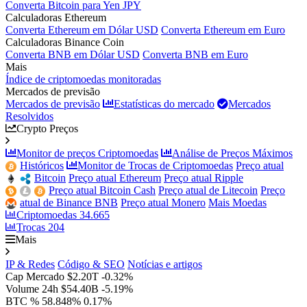
Converta Bitcoin para Yen JPY
Calculadoras Ethereum
Converta Ethereum em Dólar USD
Converta Ethereum em Euro
Calculadoras Binance Coin
Converta BNB em Dólar USD
Converta BNB em Euro
Mais
Índice de criptomoedas monitoradas
Mercados de previsão
Mercados de previsão
Estatísticas do mercado
Mercados
Resolvidos
Crypto Preços
Monitor de preços Criptomoedas
Análise de Preços Máximos
Históricos
Monitor de Trocas de Criptomoedas
Preço atual
Bitcoin
Preço atual Ethereum
Preço atual Ripple
Preço atual Bitcoin Cash
Preço atual de Litecoin
Preço
atual de Binance BNB
Preço atual Monero
Mais Moedas
Criptomoedas
34.665
Trocas
204
Mais
IP & Redes
Código & SEO
Notícias e artigos
Cap Mercado
$2.20T
-0.32%
Volume 24h
$54.40B
-5.19%
BTC %
58.848%
0.17%