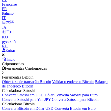
Française
FR
Italiano
IT
日本語
JA
한국어
KO
русский
RU
Entrar
Início
Criptomoedas
Ferramentas Criptomoedas
Ferramentas Bitcoin
Obter taxa de transação Bitcoin
Validar o endereço Bitcoin
Balanço
de endereço Bitcoin
Calculadoras Satoshi
Converta Satoshi em USD Dólar
Converta Satoshi para Euro
Converta Satoshi para Yen JPY
Converta Satoshi para Bitcoin
Calculadoras Bitcoin
Converta Bitcoin em Dólar USD
Converta Bitcoin em Euro