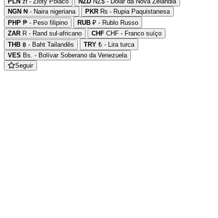
PLN
zł - Zloty Polaco
NZD
NZ$ - Dólar da Nova Zelândia
NGN
₦ - Naira nigeriana
PKR
₨ - Rupia Paquistanesa
PHP
₱ - Peso filipino
RUB
₽ - Rublo Russo
ZAR
R - Rand sul-africano
CHF
CHF - Franco suíço
THB
฿ - Baht Tailandês
TRY
₺ - Lira turca
VES
Bs. - Bolívar Soberano da Venezuela
Seguir