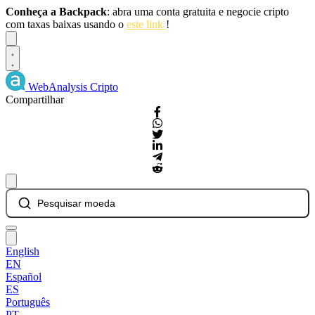
Conheça a Backpack
: abra uma conta gratuita e negocie cripto
com taxas baixas usando o
este link
!
Dismiss
WebAnalysis
Cripto
Compartilhar
Pesquisar moeda
English
EN
Español
ES
Português
PT