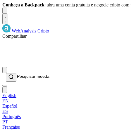
Conheça a Backpack
: abra uma conta gratuita e negocie cripto com
Dismiss
WebAnalysis
Cripto
Compartilhar
English
EN
Español
ES
Português
PT
Française