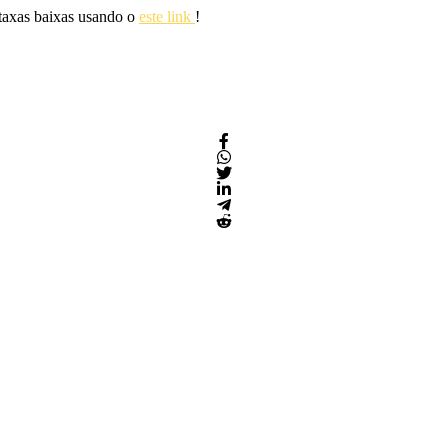
 taxas baixas usando o
este link
!