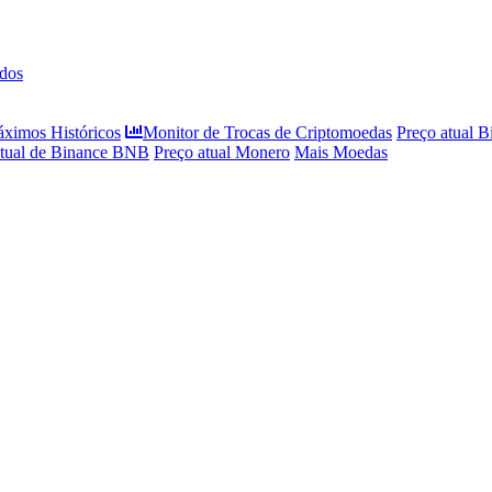
dos
áximos Históricos
Monitor de Trocas de Criptomoedas
Preço atual B
atual de Binance BNB
Preço atual Monero
Mais Moedas