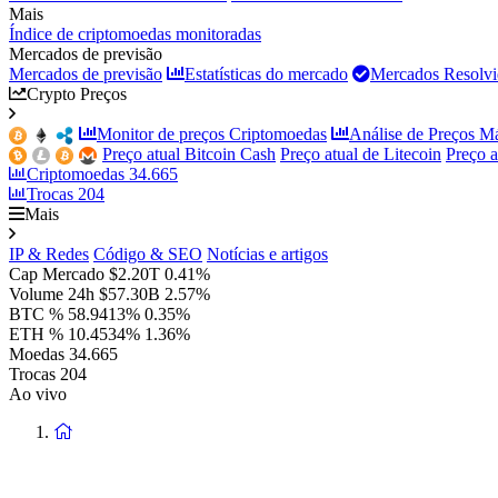
Mais
Índice de criptomoedas monitoradas
Mercados de previsão
Mercados de previsão
Estatísticas do mercado
Mercados Resolvi
Crypto Preços
Monitor de preços Criptomoedas
Análise de Preços M
Preço atual Bitcoin Cash
Preço atual de Litecoin
Preço 
Criptomoedas
34.665
Trocas
204
Mais
IP & Redes
Código & SEO
Notícias e artigos
Cap Mercado
$2.20T
0.41%
Volume 24h
$57.30B
2.57%
BTC %
58.9413%
0.35%
ETH %
10.4534%
1.36%
Moedas
34.665
Trocas
204
Ao vivo
Voltar
à
página
principal