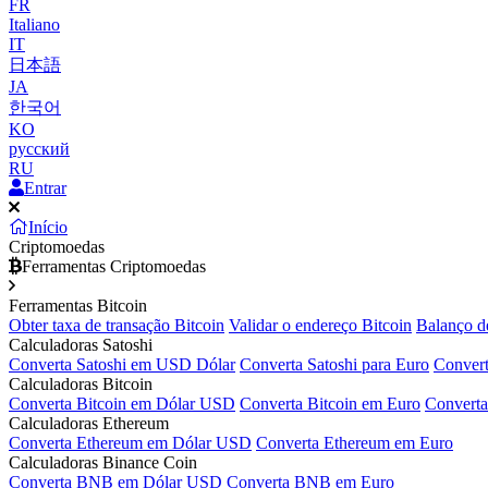
FR
Italiano
IT
日本語
JA
한국어
KO
русский
RU
Entrar
Início
Criptomoedas
Ferramentas Criptomoedas
Ferramentas Bitcoin
Obter taxa de transação Bitcoin
Validar o endereço Bitcoin
Balanço d
Calculadoras Satoshi
Converta Satoshi em USD Dólar
Converta Satoshi para Euro
Convert
Calculadoras Bitcoin
Converta Bitcoin em Dólar USD
Converta Bitcoin em Euro
Converta
Calculadoras Ethereum
Converta Ethereum em Dólar USD
Converta Ethereum em Euro
Calculadoras Binance Coin
Converta BNB em Dólar USD
Converta BNB em Euro