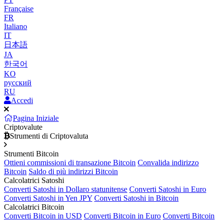
Française
FR
Italiano
IT
日本語
JA
한국어
KO
русский
RU
Accedi
Pagina Iniziale
Criptovalute
Strumenti di Criptovaluta
Strumenti Bitcoin
Ottieni commissioni di transazione Bitcoin
Convalida indirizzo
Bitcoin
Saldo di più indirizzi Bitcoin
Calcolatrici Satoshi
Converti Satoshi in Dollaro statunitense
Converti Satoshi in Euro
Converti Satoshi in Yen JPY
Converti Satoshi in Bitcoin
Calcolatrici Bitcoin
Converti Bitcoin in USD
Converti Bitcoin in Euro
Converti Bitcoin