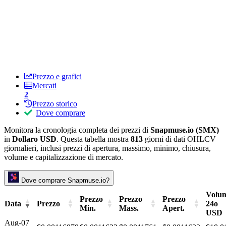
Prezzo e grafici
Mercati
2
Prezzo storico
Dove comprare
Monitora la cronologia completa dei prezzi di
Snapmuse.io (SMX)
in
Dollaro USD
. Questa tabella mostra
813
giorni di dati OHLCV
giornalieri, inclusi prezzi di apertura, massimo, minimo, chiusura,
volume e capitalizzazione di mercato.
Dove comprare Snapmuse.io?
Volu
Prezzo
Prezzo
Prezzo
Data
Prezzo
24o
Min.
Mass.
Apert.
USD
Aug-07