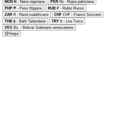
NGN
₦ - Naira nigeriana
PKR
₨ - Rupia pakistana
PHP
₱ - Peso filippino
RUB
₽ - Rublo Russo
ZAR
R - Rand sudafricano
CHF
CHF - Franco Svizzero
THB
฿ - Baht Tailandese
TRY
₺ - Lira Turca
VES
Bs. - Bolivar Soberano venezuelano
Segui