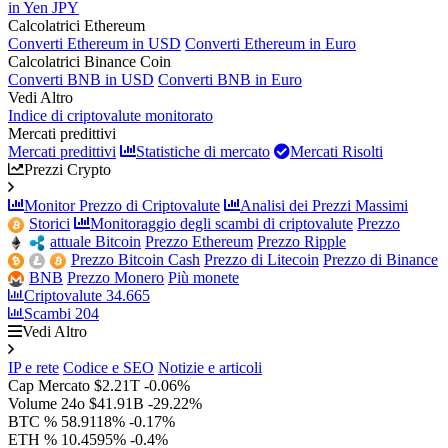
in Yen JPY
Calcolatrici Ethereum
Converti Ethereum in USD
Converti Ethereum in Euro
Calcolatrici Binance Coin
Converti BNB in USD
Converti BNB in Euro
Vedi Altro
Indice di criptovalute monitorato
Mercati predittivi
Mercati predittivi
Statistiche di mercato
Mercati Risolti
Prezzi Crypto
Monitor Prezzo di Criptovalute
Analisi dei Prezzi Massimi
Storici
Monitoraggio degli scambi di criptovalute
Prezzo
attuale Bitcoin
Prezzo Ethereum
Prezzo Ripple
Prezzo Bitcoin Cash
Prezzo di Litecoin
Prezzo di Binance
BNB
Prezzo Monero
Più monete
Criptovalute
34.665
Scambi
204
Vedi Altro
IP e rete
Codice e SEO
Notizie e articoli
Cap Mercato
$2.21T
-0.06%
Volume 24o
$41.91B
-29.22%
BTC %
58.9118%
-0.17%
ETH %
10.4595%
-0.4%