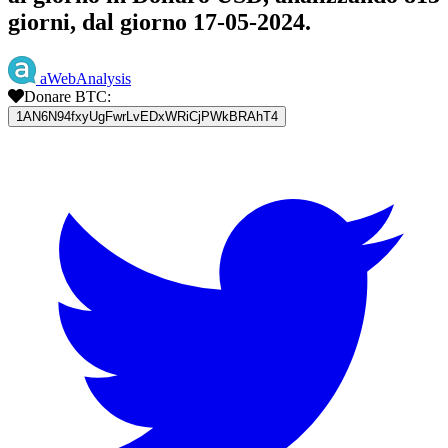
giorni, dal giorno 17-05-2024.
aWebAnalysis
Donare BTC:
1AN6N94fxyUgFwrLvEDxWRiCjPWkBRAhT4