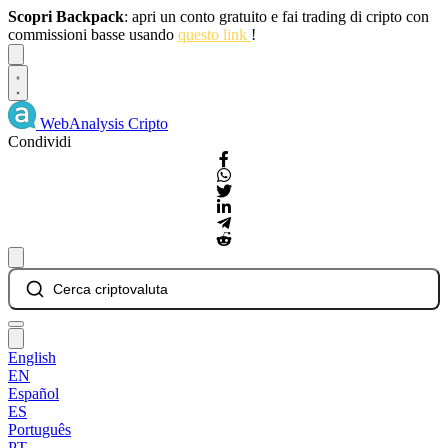
Scopri Backpack
: apri un conto gratuito e fai trading di cripto con
commissioni basse usando
questo link
!
Dismiss
WebAnalysis
Cripto
Condividi
Cerca criptovaluta
English
EN
Español
ES
Português
PT