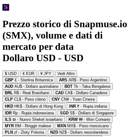
Prezzo storico di Snapmuse.io
(SMX), volume e dati di
mercato per data
Dollaro USD - USD
$ USD
€ EUR
¥ JPY
Vedi Altro
GBP
£ - Sterlina Britannica
ARS
AR$ - Peso Argentino
AUD
AU$ - Dollaro australiano
BDT
Tk - Taka Bengalese
BRL
R$ - Real Brasiliano
CAD
CA$ - Dollaro Canadese
CLP
CL$ - Peso cileno
CNY
CN¥ - Yuan Cinese
HKD
HK$ - Dollaro di Hong Kong
INR
₹ - Rupia indiana
IDR
Rp - Rupia indonesiana
SGD
S$ - Dollaro di Singapore
ILS
₪ - Nuovo Shekel israeliano
KRW
₩ - Won Coreano
MYR
RM - Ringgit malese
MXN
MX$ - Peso messicano
PLN
zł - Zloty Polonia
NZD
NZ$ - Dollaro neozelandese