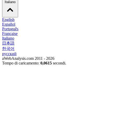
Italiano
English
Español
Português
Française
Italiano
日本語
한국어
русский
aWebAnalysis.com 2011 - 2026
Tempo di caricamento:
0,0615
secondi.