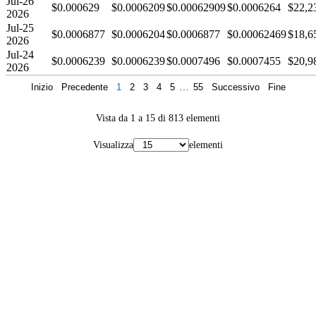
Jul-26
$0.000629
$0.0006209
$0.00062909
$0.0006264
$22,2
2026
Jul-25
$0.0006877
$0.0006204
$0.0006877
$0.00062469
$18,6
2026
Jul-24
$0.0006239
$0.0006239
$0.0007496
$0.0007455
$20,9
2026
Inizio
Precedente
1
2
3
4
5
…
55
Successivo
Fine
Vista da 1 a 15 di 813 elementi
Visualizza
elementi