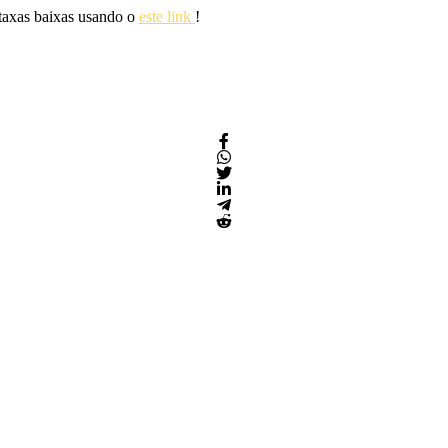
 taxas baixas usando o
este link
!