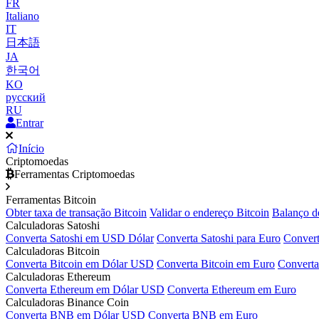
FR
Italiano
IT
日本語
JA
한국어
KO
русский
RU
Entrar
Início
Criptomoedas
Ferramentas Criptomoedas
Ferramentas Bitcoin
Obter taxa de transação Bitcoin
Validar o endereço Bitcoin
Balanço d
Calculadoras Satoshi
Converta Satoshi em USD Dólar
Converta Satoshi para Euro
Convert
Calculadoras Bitcoin
Converta Bitcoin em Dólar USD
Converta Bitcoin em Euro
Converta
Calculadoras Ethereum
Converta Ethereum em Dólar USD
Converta Ethereum em Euro
Calculadoras Binance Coin
Converta BNB em Dólar USD
Converta BNB em Euro