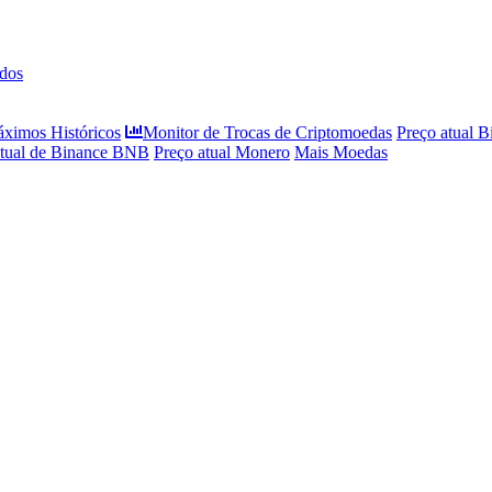
dos
áximos Históricos
Monitor de Trocas de Criptomoedas
Preço atual B
atual de Binance BNB
Preço atual Monero
Mais Moedas