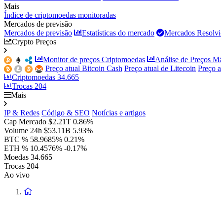
Mais
Índice de criptomoedas monitoradas
Mercados de previsão
Mercados de previsão
Estatísticas do mercado
Mercados Resolvi
Crypto Preços
Monitor de preços Criptomoedas
Análise de Preços M
Preço atual Bitcoin Cash
Preço atual de Litecoin
Preço 
Criptomoedas
34.665
Trocas
204
Mais
IP & Redes
Código & SEO
Notícias e artigos
Cap Mercado
$2.21T
0.86%
Volume 24h
$53.11B
5.93%
BTC %
58.9685%
0.21%
ETH %
10.4576%
-0.17%
Moedas
34.665
Trocas
204
Ao vivo
Voltar
à
página
principal