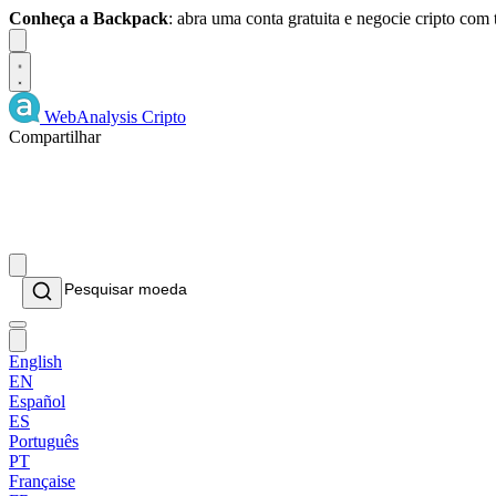
Conheça a Backpack
: abra uma conta gratuita e negocie cripto com
Dismiss
WebAnalysis
Cripto
Compartilhar
English
EN
Español
ES
Português
PT
Française