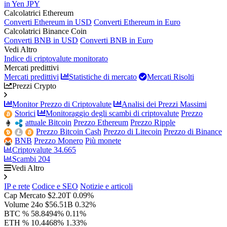
in Yen JPY
Calcolatrici Ethereum
Converti Ethereum in USD
Converti Ethereum in Euro
Calcolatrici Binance Coin
Converti BNB in USD
Converti BNB in Euro
Vedi Altro
Indice di criptovalute monitorato
Mercati predittivi
Mercati predittivi
Statistiche di mercato
Mercati Risolti
Prezzi Crypto
Monitor Prezzo di Criptovalute
Analisi dei Prezzi Massimi
Storici
Monitoraggio degli scambi di criptovalute
Prezzo
attuale Bitcoin
Prezzo Ethereum
Prezzo Ripple
Prezzo Bitcoin Cash
Prezzo di Litecoin
Prezzo di Binance
BNB
Prezzo Monero
Più monete
Criptovalute
34.665
Scambi
204
Vedi Altro
IP e rete
Codice e SEO
Notizie e articoli
Cap Mercato
$2.20T
0.09%
Volume 24o
$56.51B
0.32%
BTC %
58.8494%
0.11%
ETH %
10.4468%
1.33%