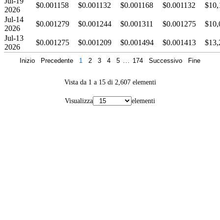
Jul-19
$0.001158
$0.001132
$0.001168
$0.001132
$10,
2026
Jul-14
$0.001279
$0.001244
$0.001311
$0.001275
$10,
2026
Jul-13
$0.001275
$0.001209
$0.001494
$0.001413
$13,
2026
Inizio
Precedente
1
2
3
4
5
…
174
Successivo
Fine
Vista da 1 a 15 di 2,607 elementi
Visualizza
elementi