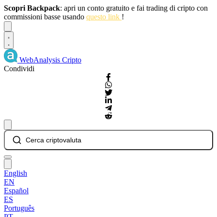
Scopri Backpack
: apri un conto gratuito e fai trading di cripto con
commissioni basse usando
questo link
!
Dismiss
WebAnalysis
Cripto
Condividi
Cerca criptovaluta
English
EN
Español
ES
Português
PT