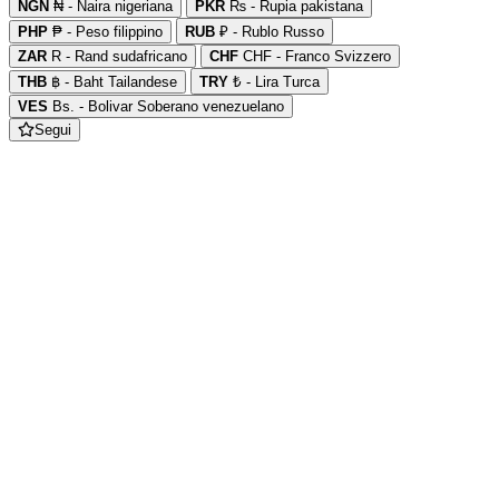
NGN
₦ - Naira nigeriana
PKR
₨ - Rupia pakistana
PHP
₱ - Peso filippino
RUB
₽ - Rublo Russo
ZAR
R - Rand sudafricano
CHF
CHF - Franco Svizzero
THB
฿ - Baht Tailandese
TRY
₺ - Lira Turca
VES
Bs. - Bolivar Soberano venezuelano
Segui