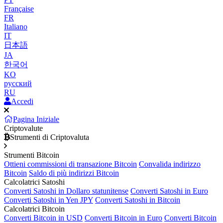
Française
FR
Italiano
IT
日本語
JA
한국어
KO
русский
RU
Accedi
Pagina Iniziale
Criptovalute
Strumenti di Criptovaluta
Strumenti Bitcoin
Ottieni commissioni di transazione Bitcoin
Convalida indirizzo
Bitcoin
Saldo di più indirizzi Bitcoin
Calcolatrici Satoshi
Converti Satoshi in Dollaro statunitense
Converti Satoshi in Euro
Converti Satoshi in Yen JPY
Converti Satoshi in Bitcoin
Calcolatrici Bitcoin
Converti Bitcoin in USD
Converti Bitcoin in Euro
Converti Bitcoin