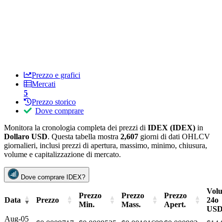
Prezzo e grafici
Mercati
5
Prezzo storico
Dove comprare
Monitora la cronologia completa dei prezzi di
IDEX (IDEX)
in
Dollaro USD
. Questa tabella mostra
2,607
giorni di dati OHLCV
giornalieri, inclusi prezzi di apertura, massimo, minimo, chiusura,
volume e capitalizzazione di mercato.
Dove comprare IDEX?
Vol
Prezzo
Prezzo
Prezzo
Data
Prezzo
24o
Min.
Mass.
Apert.
US
Aug-05