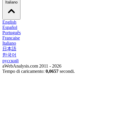
Italiano
English
Español
Português
Française
Italiano
日本語
한국어
русский
aWebAnalysis.com 2011 - 2026
Tempo di caricamento:
0,0657
secondi.