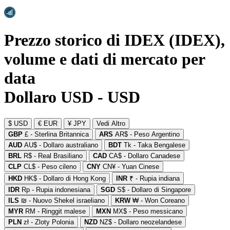
Prezzo storico di IDEX (IDEX),
volume e dati di mercato per
data
Dollaro USD - USD
$ USD
€ EUR
¥ JPY
Vedi Altro
GBP
£ - Sterlina Britannica
ARS
AR$ - Peso Argentino
AUD
AU$ - Dollaro australiano
BDT
Tk - Taka Bengalese
BRL
R$ - Real Brasiliano
CAD
CA$ - Dollaro Canadese
CLP
CL$ - Peso cileno
CNY
CN¥ - Yuan Cinese
HKD
HK$ - Dollaro di Hong Kong
INR
₹ - Rupia indiana
IDR
Rp - Rupia indonesiana
SGD
S$ - Dollaro di Singapore
ILS
₪ - Nuovo Shekel israeliano
KRW
₩ - Won Coreano
MYR
RM - Ringgit malese
MXN
MX$ - Peso messicano
PLN
zł - Zloty Polonia
NZD
NZ$ - Dollaro neozelandese