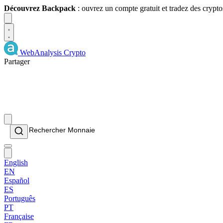
Découvrez Backpack
: ouvrez un compte gratuit et tradez des crypto
Dismiss
WebAnalysis
Crypto
Partager
English
EN
Español
ES
Português
PT
Française