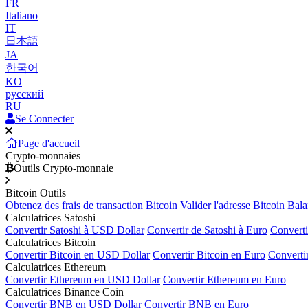
FR
Italiano
IT
日本語
JA
한국어
KO
русский
RU
Se Connecter
Page d'accueil
Crypto-monnaies
Outils Crypto-monnaie
Bitcoin Outils
Obtenez des frais de transaction Bitcoin
Valider l'adresse Bitcoin
Bala
Calculatrices Satoshi
Convertir Satoshi à USD Dollar
Convertir de Satoshi à Euro
Converti
Calculatrices Bitcoin
Convertir Bitcoin en USD Dollar
Convertir Bitcoin en Euro
Converti
Calculatrices Ethereum
Convertir Ethereum en USD Dollar
Convertir Ethereum en Euro
Calculatrices Binance Coin
Convertir BNB en USD Dollar
Convertir BNB en Euro