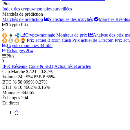
Plus
Index des crypto-monnaies surveillées
Marchés de prédiction
Marchés de prédiction
Statistiques des marchés
Marchés Résolus
Crypto Prix
Crypto-monnaie Moniteur de prix
Analyse des prix ma
Prix actuel Bitcoin Cash
Prix actuel de Litecoin
Prix ac
Crypto-monnaies
34.665
Échanges
204
Plus
IP & Réseaux
Code & SEO
Actualités et articles
Cap Marché
$2.21T
0.82%
Volume 24h
$54.85B
8.65%
BTC %
58.999%
0.27%
ETH %
10.4662%
0.16%
Monnaies
34.665
Échanges
204
En direct
Retour
à
la
page