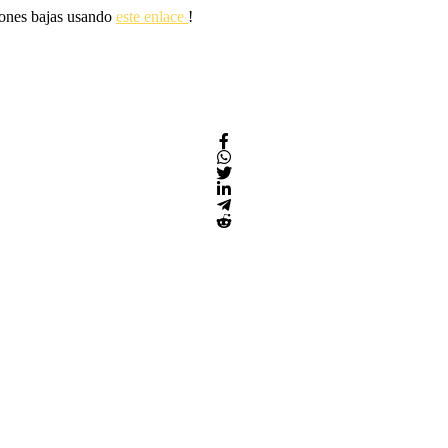
siones bajas usando
este enlace
!