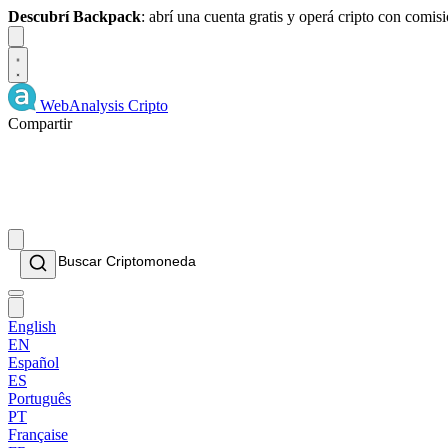
Descubrí Backpack
: abrí una cuenta gratis y operá cripto con comi
Dismiss
WebAnalysis
Cripto
Compartir
English
EN
Español
ES
Português
PT
Française