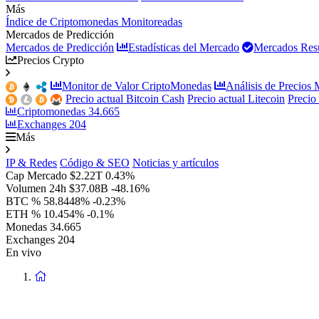
Más
Índice de Criptomonedas Monitoreadas
Mercados de Predicción
Mercados de Predicción
Estadísticas del Mercado
Mercados Resu
Precios Crypto
Monitor de Valor CriptoMonedas
Análisis de Precios
Precio actual Bitcoin Cash
Precio actual Litecoin
Precio
Criptomonedas
34.665
Exchanges
204
Más
IP & Redes
Código & SEO
Noticias y artículos
Cap Mercado
$2.22T
0.43%
Volumen 24h
$37.08B
-48.16%
BTC %
58.8448%
-0.23%
ETH %
10.454%
-0.1%
Monedas
34.665
Exchanges
204
En vivo
Volver
a
la
Página