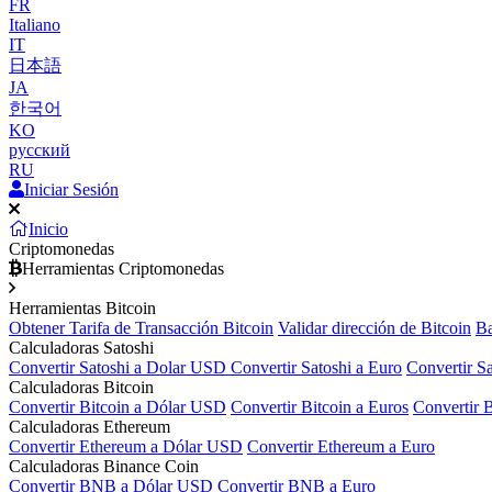
FR
Italiano
IT
日本語
JA
한국어
KO
русский
RU
Iniciar Sesión
Inicio
Criptomonedas
Herramientas Criptomonedas
Herramientas Bitcoin
Obtener Tarifa de Transacción Bitcoin
Validar dirección de Bitcoin
Ba
Calculadoras Satoshi
Convertir Satoshi a Dolar USD
Convertir Satoshi a Euro
Convertir S
Calculadoras Bitcoin
Convertir Bitcoin a Dólar USD
Convertir Bitcoin a Euros
Convertir 
Calculadoras Ethereum
Convertir Ethereum a Dólar USD
Convertir Ethereum a Euro
Calculadoras Binance Coin
Convertir BNB a Dólar USD
Convertir BNB a Euro