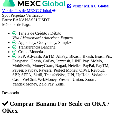
Visitar
MEXC Global
Ver detalles de MEXC Global
Spot
Perpetuo
Verificado
Pares:
BANANAS31/USDT
Métodos de Pago:
Tarjeta de Crédito / Débito
Visa / Mastercard / American Express
Apple Pay, Google Pay, Simplex
Transferencia Bancaria
Cripto Monedas
P2P: Advcash, AirTM, AliPay, BKash, Bkash, Brasil Pix,
Easypaisa, Gcash, GoPay, Jazzcash, LINE Pay, MoMo,
MobiKwik, MoneyGram, Nagad, Neteller, PayPal, PayTM,
Payeer, Paypay, Paysera, Perfect Money, QIWI, Revolut,
SBP, SEPA, Skrill, TransferWise, UPI, UpHold, Vodafone
Cash, WeChat, WebMoney, Western Union, Xoom,
Yandex.Money, Zalo Pay, Zelle.
Destacado
Comprar Banana For Scale en
OKX /
OKex