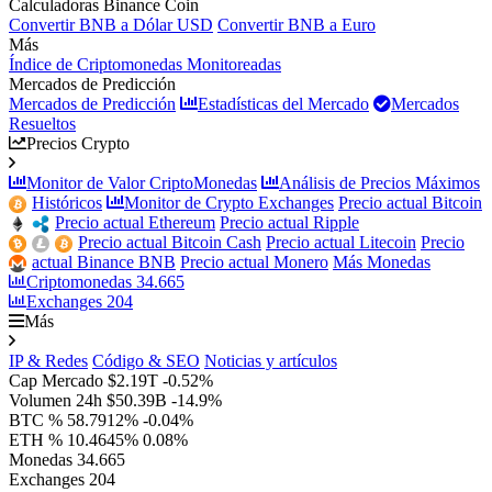
Calculadoras Binance Coin
Convertir BNB a Dólar USD
Convertir BNB a Euro
Más
Índice de Criptomonedas Monitoreadas
Mercados de Predicción
Mercados de Predicción
Estadísticas del Mercado
Mercados
Resueltos
Precios Crypto
Monitor de Valor CriptoMonedas
Análisis de Precios Máximos
Históricos
Monitor de Crypto Exchanges
Precio actual Bitcoin
Precio actual Ethereum
Precio actual Ripple
Precio actual Bitcoin Cash
Precio actual Litecoin
Precio
actual Binance BNB
Precio actual Monero
Más Monedas
Criptomonedas
34.665
Exchanges
204
Más
IP & Redes
Código & SEO
Noticias y artículos
Cap Mercado
$2.19T
-0.52%
Volumen 24h
$50.39B
-14.9%
BTC %
58.7912%
-0.04%
ETH %
10.4645%
0.08%
Monedas
34.665
Exchanges
204