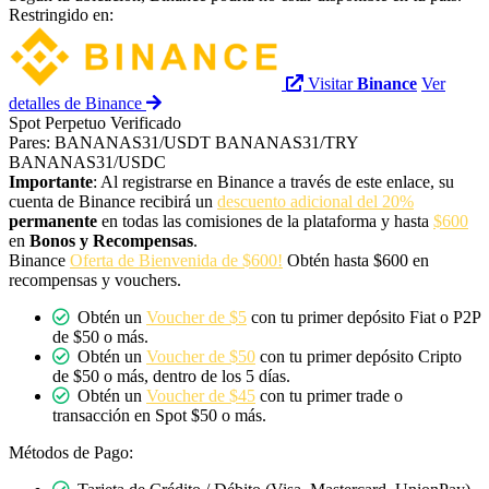
Restringido en:
Visitar
Binance
Ver
detalles de Binance
Spot
Perpetuo
Verificado
Pares:
BANANAS31/USDT
BANANAS31/TRY
BANANAS31/USDC
Importante
: Al registrarse en Binance a través de este enlace, su
cuenta de Binance recibirá un
descuento adicional del 20%
permanente
en todas las comisiones de la plataforma y hasta
$600
en
Bonos y Recompensas
.
Binance
Oferta de Bienvenida de $600!
Obtén hasta $600 en
recompensas y vouchers.
Obtén un
Voucher de $5
con tu primer depósito Fiat o P2P
de $50 o más.
Obtén un
Voucher de $50
con tu primer depósito Cripto
de $50 o más, dentro de los 5 días.
Obtén un
Voucher de $45
con tu primer trade o
transacción en Spot $50 o más.
Métodos de Pago: