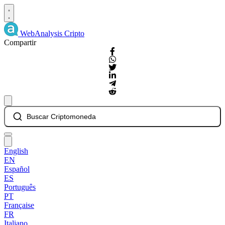
WebAnalysis
Cripto
Compartir
Buscar Criptomoneda
English
EN
Español
ES
Português
PT
Française
FR
Italiano