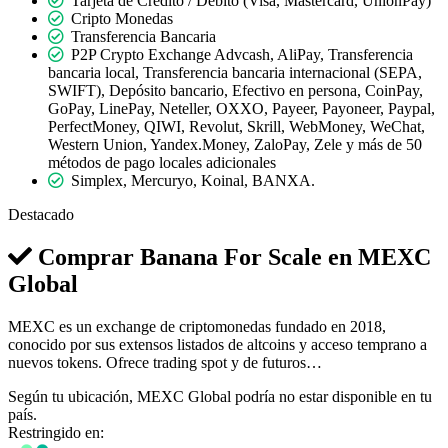
Tarjeta de Crédito / Débito (Visa, Mastercard, UnionPay)
Cripto Monedas
Transferencia Bancaria
P2P Crypto Exchange Advcash, AliPay, Transferencia
bancaria local, Transferencia bancaria internacional (SEPA,
SWIFT), Depósito bancario, Efectivo en persona, CoinPay,
GoPay, LinePay, Neteller, OXXO, Payeer, Payoneer, Paypal,
PerfectMoney, QIWI, Revolut, Skrill, WebMoney, WeChat,
Western Union, Yandex.Money, ZaloPay, Zele y más de 50
métodos de pago locales adicionales
Simplex, Mercuryo, Koinal, BANXA.
Destacado
Comprar Banana For Scale en
MEXC
Global
MEXC es un exchange de criptomonedas fundado en 2018,
conocido por sus extensos listados de altcoins y acceso temprano a
nuevos tokens. Ofrece trading spot y de futuros…
Según tu ubicación, MEXC Global podría no estar disponible en tu
país.
Restringido en: