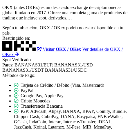
OKX (antes OKEx) es un destacado exchange de criptomonedas
global fundado en 2017. Ofrece una completa gama de productos de
trading que incluye spot, derivados,…
Según tu ubicación, OKX / OKex podría no estar disponible en tu
país.
Restringido en:
Visitar
OKX / OKex
Ver detalles de OKX /
OKex
Spot
Verificado
Pares:
BANANAS31/EUR
BANANAS31/USD
BANANAS31/USDT
BANANAS31/USDC
Métodos de Pago:
Tarjeta de Crédito / Débito (Visa, Mastercard)
PayPal
Google Pay, Apple Pay.
Cripto Monedas
Transferencia Bancaria
P2P: Advcash, Alipay, BANXA, BPAY, Coinify, Bundle,
Chipper Cash, CuboPay, DANA, Easypaisa, FNB eWallet,
GCash, IndaCoin, Interac, Interac e-Transfer, iDEAL,
JazzCash, Koinal, Latamex, M-Pesa, MIR, MenaPay,