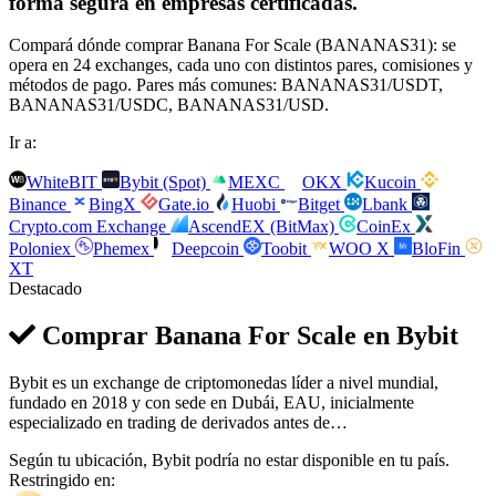
forma segura en empresas certificadas.
Compará dónde comprar Banana For Scale (BANANAS31): se
opera en 24 exchanges, cada uno con distintos pares, comisiones y
métodos de pago. Pares más comunes: BANANAS31/USDT,
BANANAS31/USDC, BANANAS31/USD.
Ir a:
WhiteBIT
Bybit (Spot)
MEXC
OKX
Kucoin
Binance
BingX
Gate.io
Huobi
Bitget
Lbank
Crypto.com Exchange
AscendEX (BitMax)
CoinEx
Poloniex
Phemex
Deepcoin
Toobit
WOO X
BloFin
XT
Destacado
Comprar Banana For Scale en
Bybit
Bybit es un exchange de criptomonedas líder a nivel mundial,
fundado en 2018 y con sede en Dubái, EAU, inicialmente
especializado en trading de derivados antes de…
Según tu ubicación, Bybit podría no estar disponible en tu país.
Restringido en: