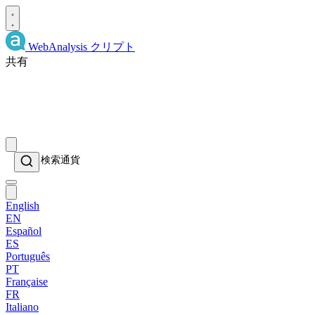
WebAnalysis
クリプト
共有
English
EN
Español
ES
Português
PT
Française
FR
Italiano