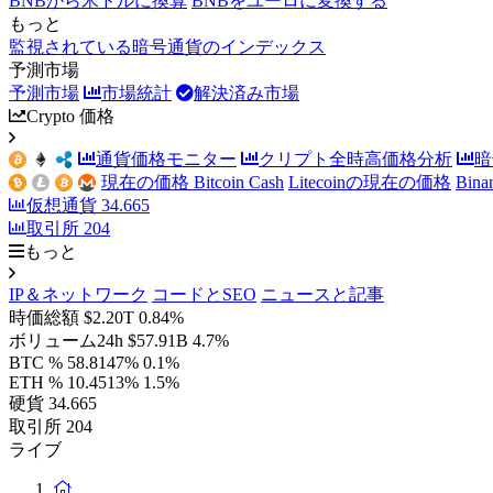
BNBから米ドルに換算
BNBをユーロに変換する
もっと
監視されている暗号通貨のインデックス
予測市場
予測市場
市場統計
解決済み市場
Crypto 価格
通貨価格モニター
クリプト全時高価格分析
暗
現在の価格 Bitcoin Cash
Litecoinの現在の価格
Bin
仮想通貨
34.665
取引所
204
もっと
IP＆ネットワーク
コードとSEO
ニュースと記事
時価総額
$2.20T
0.84%
ボリューム24h
$57.91B
4.7%
BTC %
58.8147%
0.1%
ETH %
10.4513%
1.5%
硬貨
34.665
取引所
204
ライブ
ホ