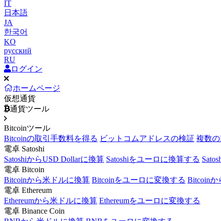
IT
日本語
JA
한국어
KO
русский
RU
ログイン
ホームページ
仮想通貨
通貨ツール
Bitcoinツール
Bitcoinの取引手数料を得る
ビットコムアドレスの検証
複数の
電卓 Satoshi
SatoshiからUSD Dollarに換算
Satoshiをユーロに換算する
Sat
電卓 Bitcoin
Bitcoinから米ドルに換算
Bitcoinをユーロに変換する
Bitcoi
電卓 Ethereum
Ethereumから米ドルに換算
Ethereumをユーロに変換する
電卓 Binance Coin