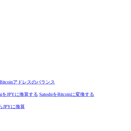
Bitcoinアドレスのバランス
oshiをJPYに換算する
SatoshiをBitcoinに変換する
nからJPYに換算