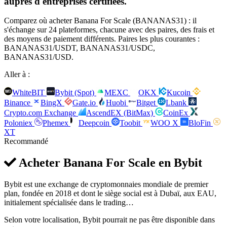
auprès d'entreprises certifiées.
Comparez où acheter Banana For Scale (BANANAS31) : il
s'échange sur 24 plateformes, chacune avec des paires, des frais et
des moyens de paiement différents. Paires les plus courantes :
BANANAS31/USDT, BANANAS31/USDC,
BANANAS31/USD.
Aller à :
WhiteBIT
Bybit (Spot)
MEXC
OKX
Kucoin
Binance
BingX
Gate.io
Huobi
Bitget
Lbank
Crypto.com Exchange
AscendEX (BitMax)
CoinEx
Poloniex
Phemex
Deepcoin
Toobit
WOO X
BloFin
XT
Recommandé
Acheter Banana For Scale en
Bybit
Bybit est une exchange de cryptomonnaies mondiale de premier
plan, fondée en 2018 et dont le siège social est à Dubaï, aux EAU,
initialement spécialisée dans le trading…
Selon votre localisation, Bybit pourrait ne pas être disponible dans