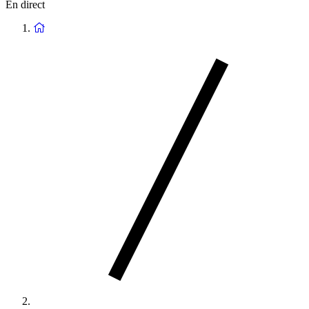
En direct
Retour
à
la
page
d'accueil