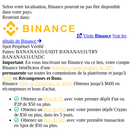
Selon votre localisation, Binance pourrait ne pas être disponible
dans votre pays.
Restreint dans:
Visite
Binance
Voir les
détails de Binance
Spot
Perpétuel
Vérifié
Paires:
BANANAS31/USDT
BANANAS31/TRY
BANANAS31/USDC
Important
: En vous inscrivant sur Binance via ce lien, votre compte
Binance bénéficiera d'une
réduction supplémentaire de 20%
permanente
sur toutes les commissions de la plateforme et jusqu'à
$600
en
Récompenses et Bons
.
Binance
Offre de bienvenue de $600!
Obtenez jusqu'à $600 en
récompenses et bons d'achat.
Obtenez un
Bon de $5
avec votre premier dépôt Fiat ou
P2P de $50 ou plus.
Obtenez un
Bon de $50
avec votre premier dépôt Crypto
de $50 ou plus, dans les 5 jours.
Obtenez un
Bon de $45
avec votre première transaction
en Spot de $50 ou plus.