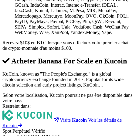
GCash, IndaCoin, Interac, Interac e-Transfer, iDEAL,
JazzCash, Koinal, Latamex, M-Pesa, MIR, MenaPay,
Mercadopago, Mercuryo, MoonPay, OVO, OkCoin, POLi,
PayID, PayMaya, Paypal, PiCPay, Plin, QiWi, Revolut,
SEPA, Simplex, Sofort, Uala, Vodafone Cash, WeChat Pay,
WebMoney, Wise, XanPool, Yandex.Money, Yape.
Recevez $10$ en BTC lorsque vous effectuez votre premier achat
de crypto-monnaie d'au moins $100.
Acheter Banana For Scale en
Kucoin
KuCoin, known as "The People's Exchange," is a global
cryptocurrency exchange founded in 2017. Popular for its wide
altcoin selection and early project listings, KuCoin…
Selon votre localisation, Kucoin pourrait ne pas être disponible dans
votre pays.
Restreint dans:
Visite
Kucoin
Voir les détails de
Kucoin
Spot
Perpétuel
Vérifié