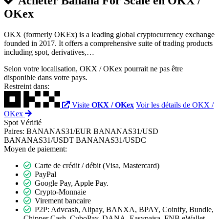
Acheter Banana For Scale en
OKX /
OKex
OKX (formerly OKEx) is a leading global cryptocurrency exchange
founded in 2017. It offers a comprehensive suite of trading products
including spot, derivatives,…
Selon votre localisation, OKX / OKex pourrait ne pas être
disponible dans votre pays.
Restreint dans:
Visite
OKX / OKex
Voir les détails de OKX /
OKex
Spot
Vérifié
Paires:
BANANAS31/EUR
BANANAS31/USD
BANANAS31/USDT
BANANAS31/USDC
Moyen de paiement:
Carte de crédit / débit (Visa, Mastercard)
PayPal
Google Pay, Apple Pay.
Crypto-Monnaie
Virement bancaire
P2P: Advcash, Alipay, BANXA, BPAY, Coinify, Bundle,
Chipper Cash, CuboPay, DANA, Easypaisa, FNB eWallet,