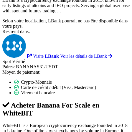
LBank is a cryptocurrency exchange founded in 2015, known for
early listings of altcoins and IEO projects. Serving a global user base
with spot and futures trading,…
Selon votre localisation, LBank pourrait ne pas être disponible dans
votre pays.
Restreint dans:
Visite
LBank
Voir les détails de LBank
Spot
Vérifié
Paires:
BANANAS31/USDT
Moyen de paiement:
Crypto-Monnaie
Carte de crédit / débit (Visa, Mastercard)
Virement bancaire
Acheter Banana For Scale en
WhiteBIT
WhiteBIT is a European cryptocurrency exchange founded in 2018
in Ukraine. One of the largest exchanges by volume in Europe, it