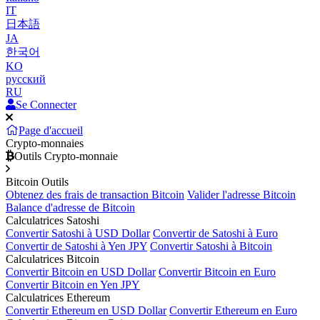
IT
日本語
JA
한국어
KO
русский
RU
Se Connecter
Page d'accueil
Crypto-monnaies
Outils Crypto-monnaie
Bitcoin Outils
Obtenez des frais de transaction Bitcoin
Valider l'adresse Bitcoin
Balance d'adresse de Bitcoin
Calculatrices Satoshi
Convertir Satoshi à USD Dollar
Convertir de Satoshi à Euro
Convertir de Satoshi à Yen JPY
Convertir Satoshi à Bitcoin
Calculatrices Bitcoin
Convertir Bitcoin en USD Dollar
Convertir Bitcoin en Euro
Convertir Bitcoin en Yen JPY
Calculatrices Ethereum
Convertir Ethereum en USD Dollar
Convertir Ethereum en Euro