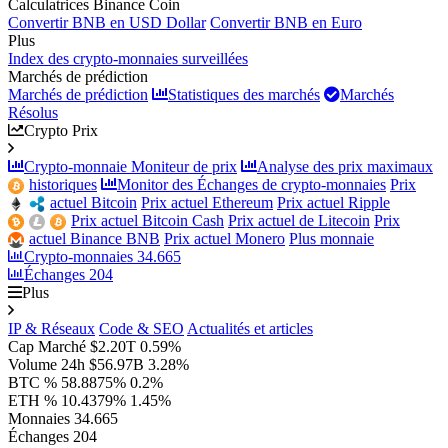
Calculatrices Binance Coin
Convertir BNB en USD Dollar
Convertir BNB en Euro
Plus
Index des crypto-monnaies surveillées
Marchés de prédiction
Marchés de prédiction
Statistiques des marchés
Marchés
Résolus
Crypto Prix
Crypto-monnaie Moniteur de prix
Analyse des prix maximaux
historiques
Monitor des Échanges de crypto-monnaies
Prix
actuel Bitcoin
Prix actuel Ethereum
Prix actuel Ripple
Prix actuel Bitcoin Cash
Prix actuel de Litecoin
Prix
actuel Binance BNB
Prix actuel Monero
Plus monnaie
Crypto-monnaies
34.665
Échanges
204
Plus
IP & Réseaux
Code & SEO
Actualités et articles
Cap Marché
$2.20T
0.59%
Volume 24h
$56.97B
3.28%
BTC %
58.8875%
0.2%
ETH %
10.4379%
1.45%
Monnaies
34.665
Échanges
204