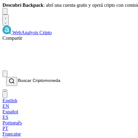
Descubrí Backpack
: abrí una cuenta gratis y operá cripto con comi
Dismiss
WebAnalysis
Cripto
Compartir
English
EN
Español
ES
Português
PT
Française