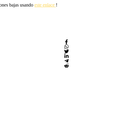
siones bajas usando
este enlace
!