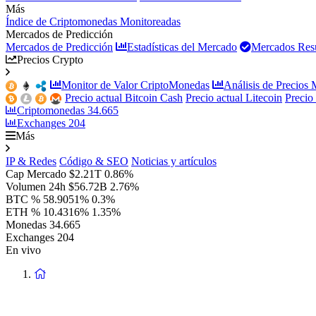
Más
Índice de Criptomonedas Monitoreadas
Mercados de Predicción
Mercados de Predicción
Estadísticas del Mercado
Mercados Resu
Precios Crypto
Monitor de Valor CriptoMonedas
Análisis de Precios
Precio actual Bitcoin Cash
Precio actual Litecoin
Precio
Criptomonedas
34.665
Exchanges
204
Más
IP & Redes
Código & SEO
Noticias y artículos
Cap Mercado
$2.21T
0.86%
Volumen 24h
$56.72B
2.76%
BTC %
58.9051%
0.3%
ETH %
10.4316%
1.35%
Monedas
34.665
Exchanges
204
En vivo
Volver
a
la
Página