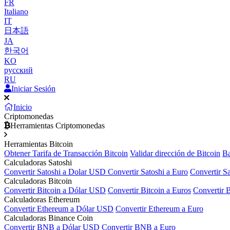
FR
Italiano
IT
日本語
JA
한국어
KO
русский
RU
Iniciar Sesión
Inicio
Criptomonedas
Herramientas Criptomonedas
Herramientas Bitcoin
Obtener Tarifa de Transacción Bitcoin
Validar dirección de Bitcoin
Ba
Calculadoras Satoshi
Convertir Satoshi a Dolar USD
Convertir Satoshi a Euro
Convertir S
Calculadoras Bitcoin
Convertir Bitcoin a Dólar USD
Convertir Bitcoin a Euros
Convertir 
Calculadoras Ethereum
Convertir Ethereum a Dólar USD
Convertir Ethereum a Euro
Calculadoras Binance Coin
Convertir BNB a Dólar USD
Convertir BNB a Euro