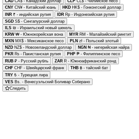
CAD
CA$ - Канадский доллар
CLP
CL$ - Чилийское песо
CNY
CN¥ - Китайский юань
HKD
HK$ - Гонконгский доллар
INR
₹ - индийская рупия
IDR
Rp - Индонезийская рупия
SGD
S$ - Сингапурский доллар
ILS
₪ - Израильский новый шекель
KRW
₩ - Южнокорейская вона
MYR
RM - Малайзийский ринггит
MXN
MX$ - Мексиканское песо
PLN
zł - Польский злотый
NZD
NZ$ - Новозеландский доллар
NGN
₦ - нигерийская найра
PKR
₨ - Пакистанская рупия
PHP
₱ - Филиппинское песо
RUB
₽ - Русский рубль
ZAR
R - Южноафриканский рэнд
CHF
CHF - Швейцарский франк
THB
฿ - тайский бат
TRY
₺ - Турецкая лира
VES
Bs. - Венесуэльский Боливар Соберано
Следить