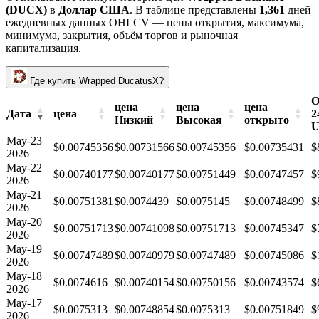
(DUCX)
в
Доллар США
. В таблице представлены
1,361
дней
ежедневных данных OHLCV — цены открытия, максимума,
минимума, закрытия, объём торгов и рыночная
капитализация.
Где купить Wrapped DucatusX?
О
цена
цена
цена
Дата
цена
2
Низкий
Высокая
открыто
U
May-23
$0.00745356
$0.00731566
$0.00745356
$0.00735431
$
2026
May-22
$0.00740177
$0.00740177
$0.00751449
$0.00747457
$
2026
May-21
$0.00751381
$0.0074439
$0.0075145
$0.00748499
$
2026
May-20
$0.00751713
$0.00741098
$0.00751713
$0.00745347
$
2026
May-19
$0.00747489
$0.00740979
$0.00747489
$0.00745086
$
2026
May-18
$0.0074616
$0.00740154
$0.00750156
$0.00743574
$
2026
May-17
$0.0075313
$0.00748854
$0.0075313
$0.00751849
$
2026