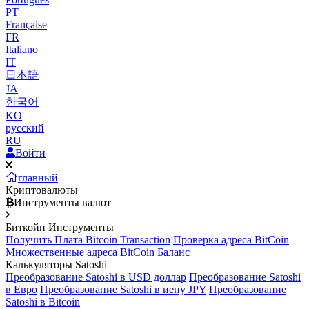
PT
Française
FR
Italiano
IT
日本語
JA
한국어
KO
русский
RU
Войти
главный
Криптовалюты
Инструменты валют
Биткойн Инструменты
Получить Плата Bitcoin Transaction
Проверка адреса BitCoin
Множественные адреса BitCoin Баланс
Калькуляторы Satoshi
Преобразование Satoshi в USD доллар
Преобразование Satoshi
в Евро
Преобразование Satoshi в иену JPY
Преобразование
Satoshi в Bitcoin