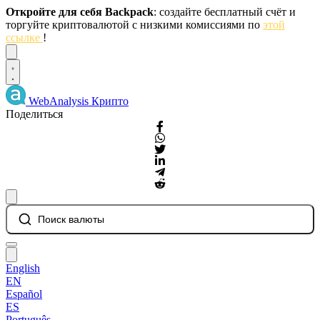
Откройте для себя Backpack
: создайте бесплатный счёт и
торгуйте криптовалютой с низкими комиссиями по
этой
ссылке
!
Dismiss
WebAnalysis
Крипто
Поделиться
Поиск валюты
English
EN
Español
ES
Português