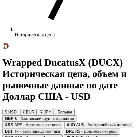
Историческая цена
Wrapped DucatusX (DUCX)
Историческая цена, объем и
рыночные данные по дате
Доллар США - USD
$ USD
€ EUR
¥ JPY
Больше
GBP
£ - британский фунт стерлингов
ARS
AR$ - Аргентинское песо
AUD
AU$ - Австралийский доллар
BDT
Tk - бангладешская така
BRL
R$ - Бразильский реал