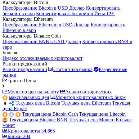
Калькуляторы Bitcoin
Преобразование Bitcoin в USD Доллар
Конвертировать
биткойн в евро
Конвертировать биткойн в Йена JPY
Калькуляторы Ethereum
Преобразование Ethereum в USD Доллар
Конвертировать
Ethereum в евро
Калькуляторы Binance Coin
Преобразование BNB в USD Доллар
Конвертировать BNB в
евро
Больше
Индекс отслеживаемых криптовалют
Рынки предсказаний
Рынки предсказаний
Статистика рынка
Разрешённые
рынки
крипто Цены
Монитор цен на валюту
Анализ исторических
максимальных цен
Монитор криптовалютных бирж
Текущая цена Bitcoin
Текущая цена Ethereum
Текущая
цена Ripple
Текущая цена Bitcoin Cash
Текущая цена Litecoin
Текущая цена Binance BNB
Текущая цена Monero
Больше
монет
Криптовалюты
34.665
Биржи
204