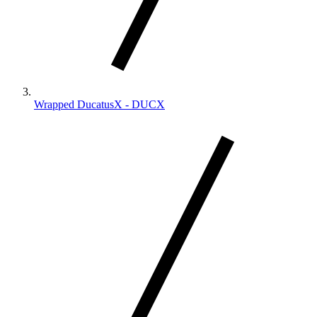
Wrapped DucatusX - DUCX