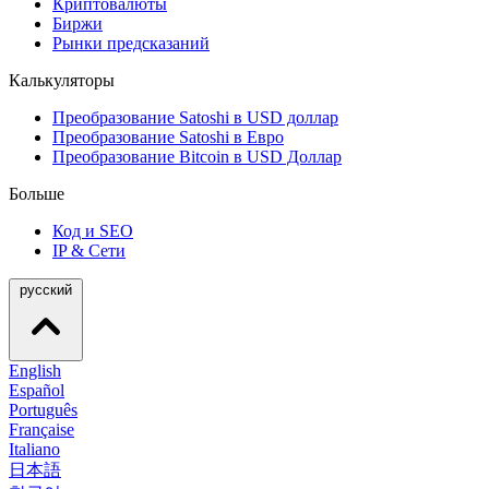
Криптовалюты
Биржи
Рынки предсказаний
Калькуляторы
Преобразование Satoshi в USD доллар
Преобразование Satoshi в Евро
Преобразование Bitcoin в USD Доллар
Больше
Код и SEO
IP & Сети
русский
English
Español
Português
Française
Italiano
日本語