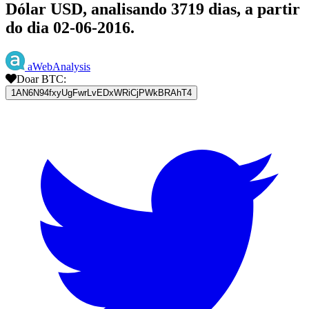
Dólar USD, analisando 3719 dias, a partir
do dia 02-06-2016.
aWebAnalysis
Doar BTC:
1AN6N94fxyUgFwrLvEDxWRiCjPWkBRAhT4