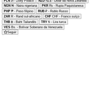
PLN
zł - Zloty Polaco
NZD
NZ$ - Dólar da Nova Zelândia
NGN
₦ - Naira nigeriana
PKR
₨ - Rupia Paquistanesa
PHP
₱ - Peso filipino
RUB
₽ - Rublo Russo
ZAR
R - Rand sul-africano
CHF
CHF - Franco suíço
THB
฿ - Baht Tailandês
TRY
₺ - Lira turca
VES
Bs. - Bolívar Soberano da Venezuela
Seguir