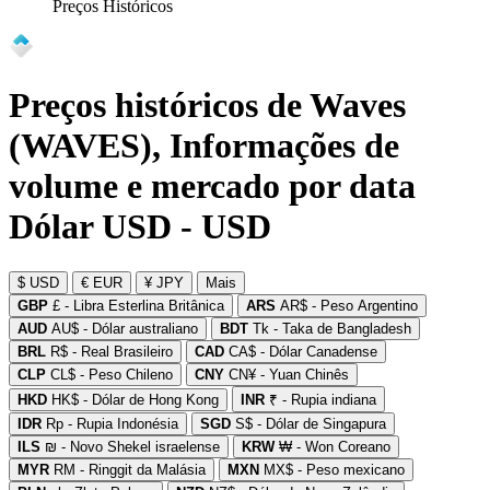
Preços Históricos
Preços históricos de Waves
(WAVES), Informações de
volume e mercado por data
Dólar USD - USD
$ USD
€ EUR
¥ JPY
Mais
GBP
£ - Libra Esterlina Britânica
ARS
AR$ - Peso Argentino
AUD
AU$ - Dólar australiano
BDT
Tk - Taka de Bangladesh
BRL
R$ - Real Brasileiro
CAD
CA$ - Dólar Canadense
CLP
CL$ - Peso Chileno
CNY
CN¥ - Yuan Chinês
HKD
HK$ - Dólar de Hong Kong
INR
₹ - Rupia indiana
IDR
Rp - Rupia Indonésia
SGD
S$ - Dólar de Singapura
ILS
₪ - Novo Shekel israelense
KRW
₩ - Won Coreano
MYR
RM - Ringgit da Malásia
MXN
MX$ - Peso mexicano