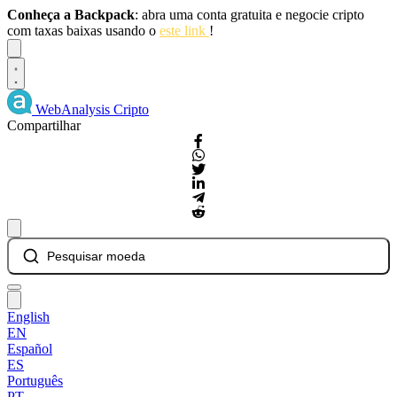
Conheça a Backpack
: abra uma conta gratuita e negocie cripto
com taxas baixas usando o
este link
!
Dismiss
WebAnalysis
Cripto
Compartilhar
Pesquisar moeda
English
EN
Español
ES
Português
PT