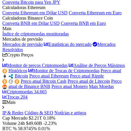
Converta Bitcoin para Yen JPY
Calculadoras Ethereum
Converta Ethereum em Dólar USD
Converta Ethereum em Euro
Calculadoras Binance Coin
Converta BNB em Dólar USD
Converta BNB em Euro
Mais
Índice de criptomoedas monitoradas
Mercados de previsão
Mercados de previsão
Estatísticas do mercado
Mercados
Resolvidos
Crypto Preços
Monitor de preços Criptomoedas
Análise de Preços Máximos
Históricos
Monitor de Trocas de Criptomoedas
Preço atual
Bitcoin
Preço atual Ethereum
Preço atual Ripple
Preço atual Bitcoin Cash
Preço atual de Litecoin
Preço
atual de Binance BNB
Preço atual Monero
Mais Moedas
Criptomoedas
34.665
Trocas
204
Mais
IP & Redes
Código & SEO
Notícias e artigos
Cap Mercado
$2.21T
0.18%
Volume 24h
$49.60B
-2.23%
BTC %
58.9745%
0.01%