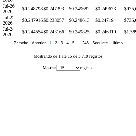
Jul-26
$0.248798
$0.247393
$0.249682
$0.249673
$975,
2026
Jul-25
$0.247916
$0.238057
$0.248613
$0.24719
$736,
2026
Jul-24
$0.244554
$0.243166
$0.249825
$0.246319
$1,58
2026
Primeiro
Anterior
1
2
3
4
5
…
248
Seguinte
Último
Mostrando de 1 até 15 de 3,719 registos
Mostrar
registos