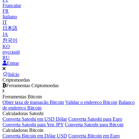
Française
FR
Italiano
IT
日本語
JA
한국어
KO
русский
RU
Entrar
Início
Criptomoedas
Ferramentas Criptomoedas
Ferramentas Bitcoin
Obter taxa de transação Bitcoin
Validar o endereço Bitcoin
Balanço
de endereço Bitcoin
Calculadoras Satoshi
Converta Satoshi em USD Dólar
Converta Satoshi para Euro
Converta Satoshi para Yen JPY
Converta Satoshi para Bitcoin
Calculadoras Bitcoin
Converta Bitcoin em Dólar USD
Converta Bitcoin em Euro