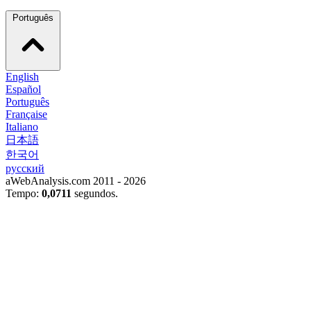
Português
English
Español
Português
Française
Italiano
日本語
한국어
русский
aWebAnalysis.com 2011 - 2026
Tempo:
0,0711
segundos.