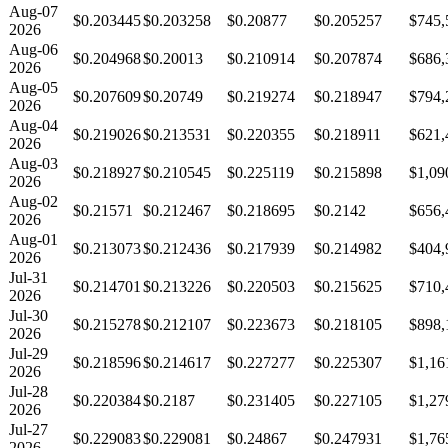
Aug-07
$0.203445
$0.203258
$0.20877
$0.205257
$745,
2026
Aug-06
$0.204968
$0.20013
$0.210914
$0.207874
$686,
2026
Aug-05
$0.207609
$0.20749
$0.219274
$0.218947
$794,
2026
Aug-04
$0.219026
$0.213531
$0.220355
$0.218911
$621,
2026
Aug-03
$0.218927
$0.210545
$0.225119
$0.215898
$1,09
2026
Aug-02
$0.21571
$0.212467
$0.218695
$0.2142
$656,
2026
Aug-01
$0.213073
$0.212436
$0.217939
$0.214982
$404,
2026
Jul-31
$0.214701
$0.213226
$0.220503
$0.215625
$710,
2026
Jul-30
$0.215278
$0.212107
$0.223673
$0.218105
$898,
2026
Jul-29
$0.218596
$0.214617
$0.227277
$0.225307
$1,16
2026
Jul-28
$0.220384
$0.2187
$0.231405
$0.227105
$1,27
2026
Jul-27
$0.229083
$0.229081
$0.24867
$0.247931
$1,76
2026