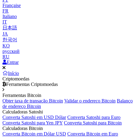
Française
FR
Italiano
IT
日本語
JA
한국어
KO
русский
RU
Entrar
Início
Criptomoedas
Ferramentas Criptomoedas
Ferramentas Bitcoin
Obter taxa de transação Bitcoin
Validar o endereço Bitcoin
Balanço
de endereço Bitcoin
Calculadoras Satoshi
Converta Satoshi em USD Dólar
Converta Satoshi para Euro
Converta Satoshi para Yen JPY
Converta Satoshi para Bitcoin
Calculadoras Bitcoin
Converta Bitcoin em Dólar USD
Converta Bitcoin em Euro