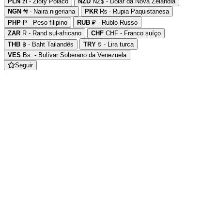
PLN
zł - Zloty Polaco
NZD
NZ$ - Dólar da Nova Zelândia
NGN
₦ - Naira nigeriana
PKR
₨ - Rupia Paquistanesa
PHP
₱ - Peso filipino
RUB
₽ - Rublo Russo
ZAR
R - Rand sul-africano
CHF
CHF - Franco suíço
THB
฿ - Baht Tailandês
TRY
₺ - Lira turca
VES
Bs. - Bolívar Soberano da Venezuela
Seguir