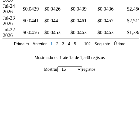
Jul-24
$0.0429
$0.0426
$0.0439
$0.0436
$2,45
2026
Jul-23
$0.0441
$0.044
$0.0461
$0.0457
$2,51
2026
Jul-22
$0.0456
$0.0453
$0.0463
$0.0463
$1,38
2026
Primeiro
Anterior
1
2
3
4
5
…
102
Seguinte
Último
Mostrando de 1 até 15 de 1,530 registos
Mostrar
registos