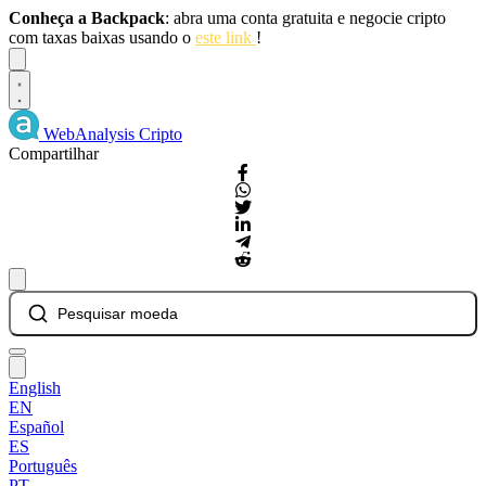
Conheça a Backpack
: abra uma conta gratuita e negocie cripto
com taxas baixas usando o
este link
!
Dismiss
WebAnalysis
Cripto
Compartilhar
Pesquisar moeda
English
EN
Español
ES
Português
PT