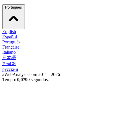
Português
English
Español
Português
Française
Italiano
日本語
한국어
русский
aWebAnalysis.com 2011 - 2026
Tempo:
0,0799
segundos.