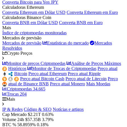
Converta Bitcoin para Yen JPY
Calculadoras Ethereum
Converta Ethereum em Dólar USD
Converta Ethereum em Euro
Calculadoras Binance Coin
Converta BNB em Dólar USD
Converta BNB em Euro
Mais
Índice de criptomoedas monitoradas
Mercados de previsão
Mercados de previsão
Estatísticas do mercado
Mercados
Resolvidos
Crypto Preços
Monitor de preços Criptomoedas
Análise de Preços Máximos
Históricos
Monitor de Trocas de Criptomoedas
Preço atual
Bitcoin
Preço atual Ethereum
Preço atual Ripple
Preço atual Bitcoin Cash
Preço atual de Litecoin
Preço
atual de Binance BNB
Preço atual Monero
Mais Moedas
Criptomoedas
34.665
Trocas
204
Mais
IP & Redes
Código & SEO
Notícias e artigos
Cap Mercado
$2.21T
0.63%
Volume 24h
$57.35B
3.79%
BTC %
58.8959%
0.18%