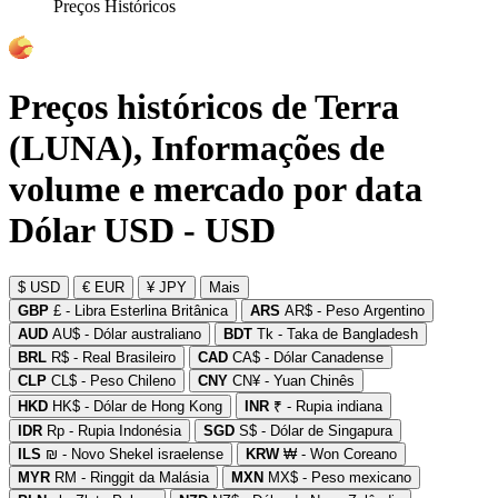
Preços Históricos
Preços históricos de Terra
(LUNA), Informações de
volume e mercado por data
Dólar USD - USD
$ USD
€ EUR
¥ JPY
Mais
GBP
£ - Libra Esterlina Britânica
ARS
AR$ - Peso Argentino
AUD
AU$ - Dólar australiano
BDT
Tk - Taka de Bangladesh
BRL
R$ - Real Brasileiro
CAD
CA$ - Dólar Canadense
CLP
CL$ - Peso Chileno
CNY
CN¥ - Yuan Chinês
HKD
HK$ - Dólar de Hong Kong
INR
₹ - Rupia indiana
IDR
Rp - Rupia Indonésia
SGD
S$ - Dólar de Singapura
ILS
₪ - Novo Shekel israelense
KRW
₩ - Won Coreano
MYR
RM - Ringgit da Malásia
MXN
MX$ - Peso mexicano