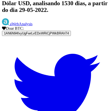
Dólar USD, analisando 1530 dias, a partir
do dia 29-05-2022.
aWebAnalysis
Doar BTC:
1AN6N94fxyUgFwrLvEDxWRiCjPWkBRAhT4