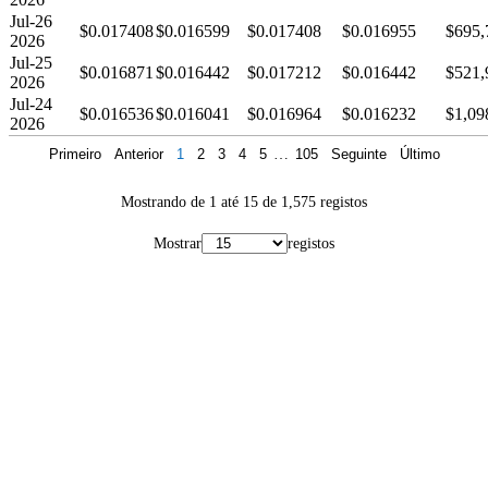
Jul-26
$0.017408
$0.016599
$0.017408
$0.016955
$695,
2026
Jul-25
$0.016871
$0.016442
$0.017212
$0.016442
$521,
2026
Jul-24
$0.016536
$0.016041
$0.016964
$0.016232
$1,09
2026
Primeiro
Anterior
1
2
3
4
5
…
105
Seguinte
Último
Mostrando de 1 até 15 de 1,575 registos
Mostrar
registos