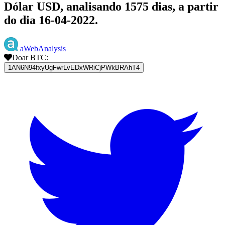
Dólar USD, analisando 1575 dias, a partir
do dia 16-04-2022.
aWebAnalysis
Doar BTC:
1AN6N94fxyUgFwrLvEDxWRiCjPWkBRAhT4