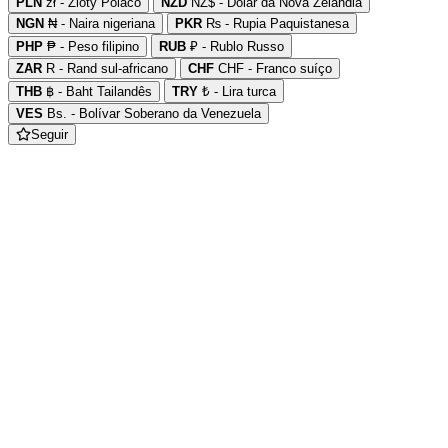
PLN
zł - Zloty Polaco
NZD
NZ$ - Dólar da Nova Zelândia
NGN
₦ - Naira nigeriana
PKR
₨ - Rupia Paquistanesa
PHP
₱ - Peso filipino
RUB
₽ - Rublo Russo
ZAR
R - Rand sul-africano
CHF
CHF - Franco suíço
THB
฿ - Baht Tailandês
TRY
₺ - Lira turca
VES
Bs. - Bolívar Soberano da Venezuela
Seguir