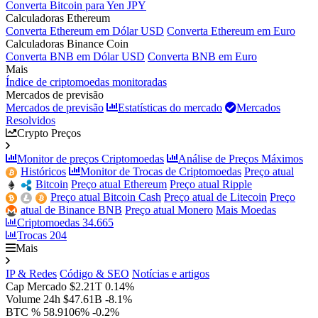
Converta Bitcoin para Yen JPY
Calculadoras Ethereum
Converta Ethereum em Dólar USD
Converta Ethereum em Euro
Calculadoras Binance Coin
Converta BNB em Dólar USD
Converta BNB em Euro
Mais
Índice de criptomoedas monitoradas
Mercados de previsão
Mercados de previsão
Estatísticas do mercado
Mercados
Resolvidos
Crypto Preços
Monitor de preços Criptomoedas
Análise de Preços Máximos
Históricos
Monitor de Trocas de Criptomoedas
Preço atual
Bitcoin
Preço atual Ethereum
Preço atual Ripple
Preço atual Bitcoin Cash
Preço atual de Litecoin
Preço
atual de Binance BNB
Preço atual Monero
Mais Moedas
Criptomoedas
34.665
Trocas
204
Mais
IP & Redes
Código & SEO
Notícias e artigos
Cap Mercado
$2.21T
0.14%
Volume 24h
$47.61B
-8.1%
BTC %
58.9106%
-0.2%