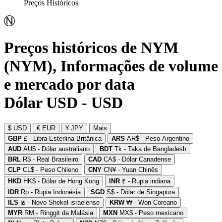
Preços Históricos
Preços históricos de NYM
(NYM), Informações de volume
e mercado por data
Dólar USD - USD
$ USD
€ EUR
¥ JPY
Mais
GBP
£ - Libra Esterlina Britânica
ARS
AR$ - Peso Argentino
AUD
AU$ - Dólar australiano
BDT
Tk - Taka de Bangladesh
BRL
R$ - Real Brasileiro
CAD
CA$ - Dólar Canadense
CLP
CL$ - Peso Chileno
CNY
CN¥ - Yuan Chinês
HKD
HK$ - Dólar de Hong Kong
INR
₹ - Rupia indiana
IDR
Rp - Rupia Indonésia
SGD
S$ - Dólar de Singapura
ILS
₪ - Novo Shekel israelense
KRW
₩ - Won Coreano
MYR
RM - Ringgit da Malásia
MXN
MX$ - Peso mexicano