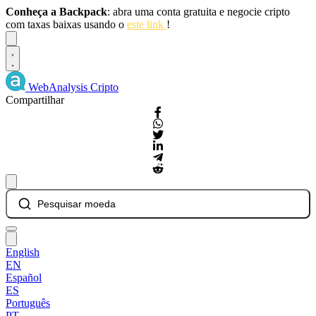
Conheça a Backpack
: abra uma conta gratuita e negocie cripto
com taxas baixas usando o
este link
!
Dismiss
WebAnalysis
Cripto
Compartilhar
Pesquisar moeda
English
EN
Español
ES
Português
PT