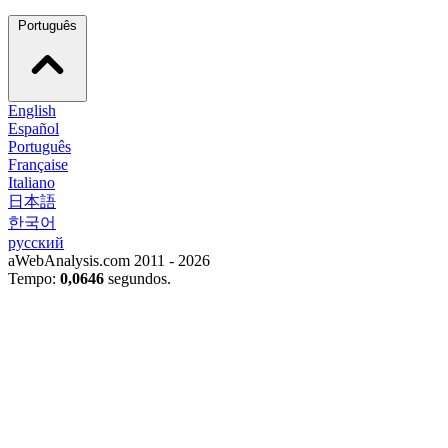
Português
English
Español
Português
Française
Italiano
日本語
한국어
русский
aWebAnalysis.com 2011 - 2026
Tempo:
0,0646
segundos.