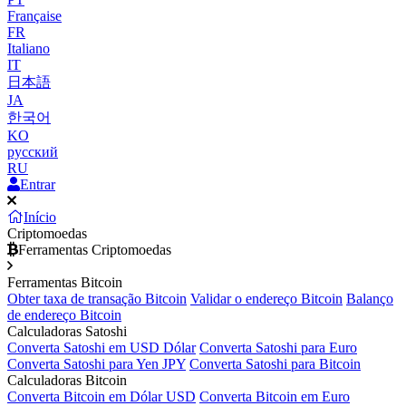
Française
FR
Italiano
IT
日本語
JA
한국어
KO
русский
RU
Entrar
Início
Criptomoedas
Ferramentas Criptomoedas
Ferramentas Bitcoin
Obter taxa de transação Bitcoin
Validar o endereço Bitcoin
Balanço
de endereço Bitcoin
Calculadoras Satoshi
Converta Satoshi em USD Dólar
Converta Satoshi para Euro
Converta Satoshi para Yen JPY
Converta Satoshi para Bitcoin
Calculadoras Bitcoin
Converta Bitcoin em Dólar USD
Converta Bitcoin em Euro