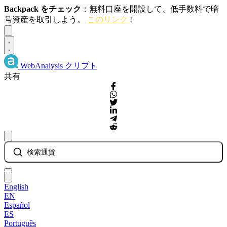
Backpack をチェック
：無料口座を開設して、低手数料で暗
号資産を取引しよう。
このリンク
!
Dismiss
WebAnalysis
クリプト
共有
検索通貨
English
EN
Español
ES
Português