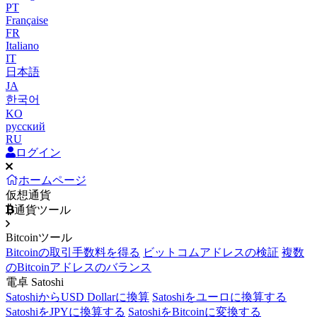
PT
Française
FR
Italiano
IT
日本語
JA
한국어
KO
русский
RU
ログイン
ホームページ
仮想通貨
通貨ツール
Bitcoinツール
Bitcoinの取引手数料を得る
ビットコムアドレスの検証
複数
のBitcoinアドレスのバランス
電卓 Satoshi
SatoshiからUSD Dollarに換算
Satoshiをユーロに換算する
SatoshiをJPYに換算する
SatoshiをBitcoinに変換する