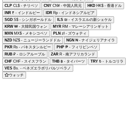
CLP
CL$ - チリペソ
CNY
CN¥ - 中国人民元
HKD
HK$ - 香港ドル
INR
₹ - インドルピー
IDR
Rp - インドネシアルピア
SGD
S$ - シンガポールドル
ILS
₪ - イスラエルの新シェケル
KRW
₩ - 大韓民国ウォン
MYR
RM - マレーシアリンギット
MXN
MX$ - メキシコペソ
PLN
zł - ズウォティ
NZD
NZ$ - ニュージーランドドル
NGN
₦ - ナイジェリアナイラ
PKR
₨ - パキスタンルピー
PHP
₱ - フィリピンペソ
RUB
₽ - ロシアルーブル
ZAR
R - 南アフリカランド
CHF
CHF - スイスフラン
THB
฿ - タイバーツ
TRY
₺ - トルコリラ
VES
Bs. - ベネズエラボリバルソベラノ
ウォッチ