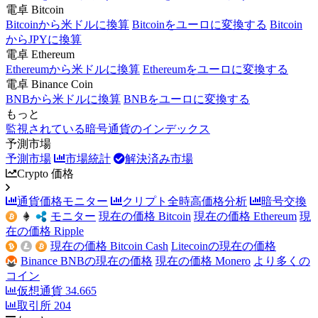
電卓 Bitcoin
Bitcoinから米ドルに換算
Bitcoinをユーロに変換する
Bitcoin
からJPYに換算
電卓 Ethereum
Ethereumから米ドルに換算
Ethereumをユーロに変換する
電卓 Binance Coin
BNBから米ドルに換算
BNBをユーロに変換する
もっと
監視されている暗号通貨のインデックス
予測市場
予測市場
市場統計
解決済み市場
Crypto 価格
通貨価格モニター
クリプト全時高価格分析
暗号交換
モニター
現在の価格 Bitcoin
現在の価格 Ethereum
現
在の価格 Ripple
現在の価格 Bitcoin Cash
Litecoinの現在の価格
Binance BNBの現在の価格
現在の価格 Monero
より多くの
コイン
仮想通貨
34.665
取引所
204