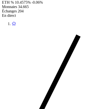
ETH %
10.4575%
-0.06%
Monnaies
34.665
Échanges
204
En direct
Retour
à
la
page
d'accueil