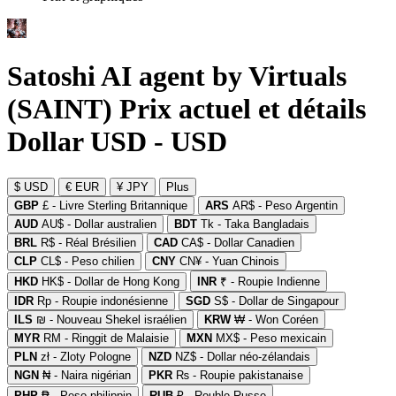
Satoshi AI agent by Virtuals
(SAINT) Prix actuel et détails
Dollar USD - USD
$ USD
€ EUR
¥ JPY
Plus
GBP
£ - Livre Sterling Britannique
ARS
AR$ - Peso Argentin
AUD
AU$ - Dollar australien
BDT
Tk - Taka Bangladais
BRL
R$ - Réal Brésilien
CAD
CA$ - Dollar Canadien
CLP
CL$ - Peso chilien
CNY
CN¥ - Yuan Chinois
HKD
HK$ - Dollar de Hong Kong
INR
₹ - Roupie Indienne
IDR
Rp - Roupie indonésienne
SGD
S$ - Dollar de Singapour
ILS
₪ - Nouveau Shekel israélien
KRW
₩ - Won Coréen
MYR
RM - Ringgit de Malaisie
MXN
MX$ - Peso mexicain
PLN
zł - Zloty Pologne
NZD
NZ$ - Dollar néo-zélandais
NGN
₦ - Naira nigérian
PKR
₨ - Roupie pakistanaise
PHP
₱ - Peso philippin
RUB
₽ - Rouble Russe