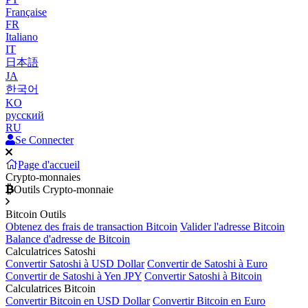
Française
FR
Italiano
IT
日本語
JA
한국어
KO
русский
RU
Se Connecter
Page d'accueil
Crypto-monnaies
Outils Crypto-monnaie
Bitcoin Outils
Obtenez des frais de transaction Bitcoin
Valider l'adresse Bitcoin
Balance d'adresse de Bitcoin
Calculatrices Satoshi
Convertir Satoshi à USD Dollar
Convertir de Satoshi à Euro
Convertir de Satoshi à Yen JPY
Convertir Satoshi à Bitcoin
Calculatrices Bitcoin
Convertir Bitcoin en USD Dollar
Convertir Bitcoin en Euro