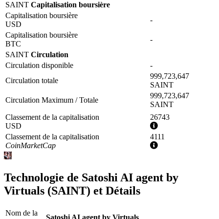
SAINT
Capitalisation boursière
Capitalisation boursière
-
USD
Capitalisation boursière
-
BTC
SAINT
Circulation
Circulation disponible
-
999,723,647
Circulation totale
SAINT
999,723,647
Circulation Maximum / Totale
SAINT
Classement de la capitalisation
26743
Plus
USD
d'informations
Classement de la capitalisation
4111
Plus
CoinMarketCap
d'informations
Technologie de Satoshi AI agent by
Virtuals (SAINT) et Détails
Nom de la
Satoshi AI agent by Virtuals