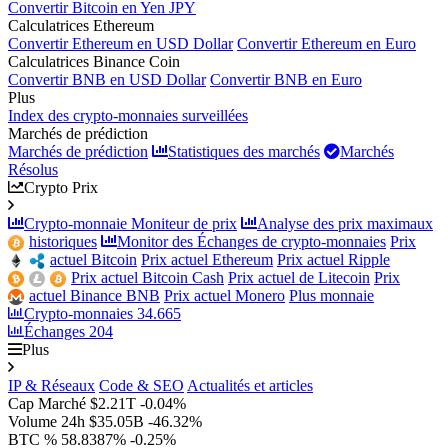
Convertir Bitcoin en Yen JPY
Calculatrices Ethereum
Convertir Ethereum en USD Dollar
Convertir Ethereum en Euro
Calculatrices Binance Coin
Convertir BNB en USD Dollar
Convertir BNB en Euro
Plus
Index des crypto-monnaies surveillées
Marchés de prédiction
Marchés de prédiction
Statistiques des marchés
Marchés
Résolus
Crypto Prix
Crypto-monnaie Moniteur de prix
Analyse des prix maximaux
historiques
Monitor des Échanges de crypto-monnaies
Prix
actuel Bitcoin
Prix actuel Ethereum
Prix actuel Ripple
Prix actuel Bitcoin Cash
Prix actuel de Litecoin
Prix
actuel Binance BNB
Prix actuel Monero
Plus monnaie
Crypto-monnaies
34.665
Échanges
204
Plus
IP & Réseaux
Code & SEO
Actualités et articles
Cap Marché
$2.21T
-0.04%
Volume 24h
$35.05B
-46.32%
BTC %
58.8387%
-0.25%