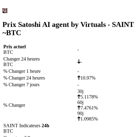
Prix Satoshi AI agent by Virtuals - SAINT
~
BTC
Prix actuel
-
BTC
Changer 24 heures
-
BTC
% Changer 1 heure
-
% Changer 24 heures
10.97%
% Changer 7 jours
-
30j
5.1178%
60j
% Changer
7.4761%
90j
1.0985%
SAINT Indicateurs
24h
BTC