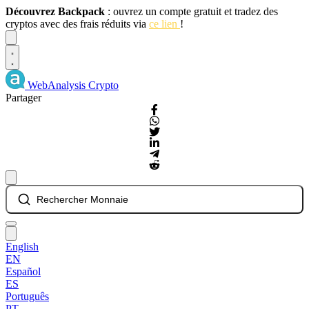
Découvrez Backpack
: ouvrez un compte gratuit et tradez des
cryptos avec des frais réduits via
ce lien
!
Dismiss
WebAnalysis
Crypto
Partager
Rechercher Monnaie
English
EN
Español
ES
Português
PT