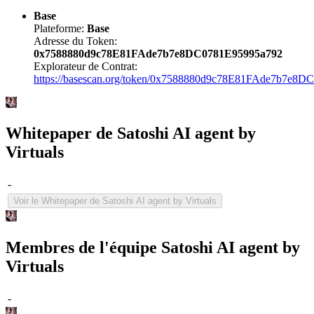
Base
Plateforme:
Base
Adresse du Token:
0x7588880d9c78E81FAde7b7e8DC0781E95995a792
Explorateur de Contrat:
https://basescan.org/token/0x7588880d9c78E81FAde7b7e8
Whitepaper de Satoshi AI agent by
Virtuals
-
Voir le Whitepaper de Satoshi AI agent by Virtuals
Membres de l'équipe Satoshi AI agent by
Virtuals
-