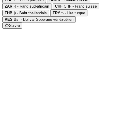
ZAR
R - Rand sud-africain
CHF
CHF - Franc suisse
THB
฿ - Baht thaïlandais
TRY
₺ - Lire turque
VES
Bs. - Bolivar Soberano vénézuélien
Suivre