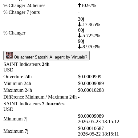
% Changer 24 heures
10.97%
% Changer 7 jours
-
30j
-17.965%
60j
% Changer
-5.7257%
90j
-8.9703%
Où acheter Satoshi AI agent by Virtuals?
SAINT Indicateurs
24h
USD
Ouverture 24h
$0.0000909
Minimum 24h
$0.00009089
Maximum 24h
$0.00010288
Différence Minimum / Maximum 24h
-
SAINT Indicateurs
7 Journées
USD
$0.00009089
Minimum 7j
2026-05-23 18:15:12
$0.00010687
Maximum 7j
2026-05-22 18:15:11