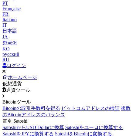
PT
Française
FR
Italiano
IT
日本語
JA
한국어
KO
русский
RU
ログイン
ホームページ
仮想通貨
通貨ツール
Bitcoinツール
Bitcoinの取引手数料を得る
ビットコムアドレスの検証
複数
のBitcoinアドレスのバランス
電卓 Satoshi
SatoshiからUSD Dollarに換算
Satoshiをユーロに換算する
SatoshiをJPYに換算する
SatoshiをBitcoinに変換する