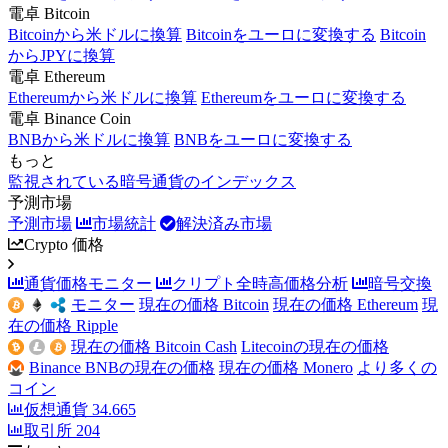
電卓 Bitcoin
Bitcoinから米ドルに換算
Bitcoinをユーロに変換する
Bitcoin
からJPYに換算
電卓 Ethereum
Ethereumから米ドルに換算
Ethereumをユーロに変換する
電卓 Binance Coin
BNBから米ドルに換算
BNBをユーロに変換する
もっと
監視されている暗号通貨のインデックス
予測市場
予測市場
市場統計
解決済み市場
Crypto 価格
通貨価格モニター
クリプト全時高価格分析
暗号交換
モニター
現在の価格 Bitcoin
現在の価格 Ethereum
現
在の価格 Ripple
現在の価格 Bitcoin Cash
Litecoinの現在の価格
Binance BNBの現在の価格
現在の価格 Monero
より多くの
コイン
仮想通貨
34.665
取引所
204