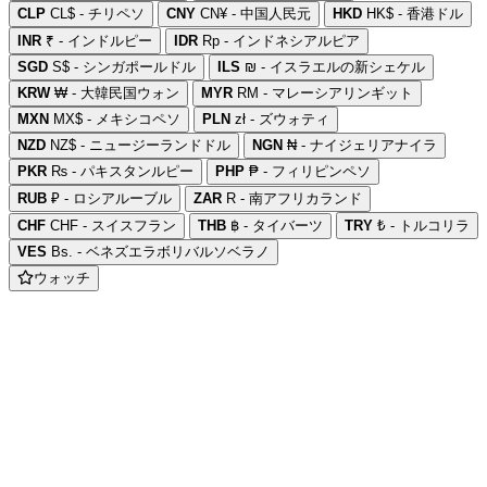
CLP
CL$ - チリペソ
CNY
CN¥ - 中国人民元
HKD
HK$ - 香港ドル
INR
₹ - インドルピー
IDR
Rp - インドネシアルピア
SGD
S$ - シンガポールドル
ILS
₪ - イスラエルの新シェケル
KRW
₩ - 大韓民国ウォン
MYR
RM - マレーシアリンギット
MXN
MX$ - メキシコペソ
PLN
zł - ズウォティ
NZD
NZ$ - ニュージーランドドル
NGN
₦ - ナイジェリアナイラ
PKR
₨ - パキスタンルピー
PHP
₱ - フィリピンペソ
RUB
₽ - ロシアルーブル
ZAR
R - 南アフリカランド
CHF
CHF - スイスフラン
THB
฿ - タイバーツ
TRY
₺ - トルコリラ
VES
Bs. - ベネズエラボリバルソベラノ
ウォッチ