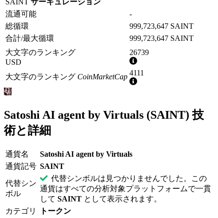
SAINT
サーキュレーション
流通可能
-
総循環
999,723,647 SAINT
合計/最大循環
999,723,647 SAINT
大文字のランキング
26739
詳
USD
細
4111
大文字のランキング
CoinMarketCap
情
詳
報
細
情
報
Satoshi AI agent by Virtuals (SAINT) 技
術と詳細
通貨名
Satoshi AI agent by Virtuals
通貨記号
SAINT
代替シンボルは見つかりませんでした。この
代替シン
通貨はすべての分析対象プラットフォームで一貫
ボル
して
SAINT
として表示されます。
カテゴリ
トークン