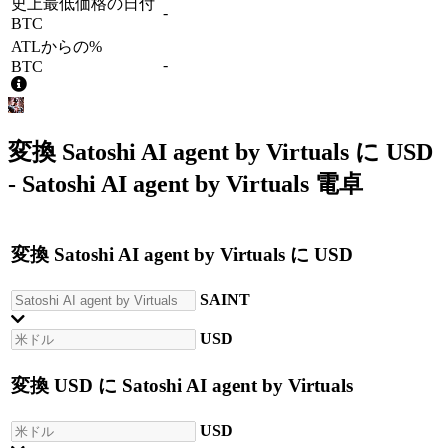
史上最低価格の日付
-
BTC
ATLからの%
-
BTC
変換
Satoshi AI agent by Virtuals
に
USD
- Satoshi AI agent by Virtuals 電卓
変換
Satoshi AI agent by Virtuals
に
USD
SAINT
USD
変換
USD
に
Satoshi AI agent by Virtuals
USD