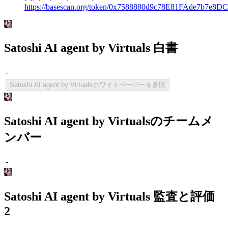
https://basescan.org/token/0x7588880d9c78E81FAde7b7e8
Satoshi AI agent by Virtuals 白書
-
Satoshi AI agent by Virtualsホワイトペーパーを参照
Satoshi AI agent by Virtualsのチームメ
ンバー
-
Satoshi AI agent by Virtuals 監査と評価
2