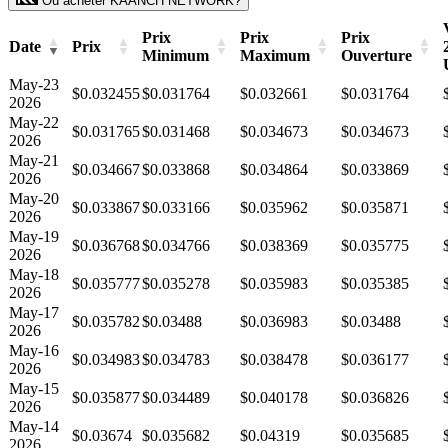
Où acheter KAANCH NETWORK?
Prix
Prix
Prix
Date
Prix
Minimum
Maximum
Ouverture
May-23
$0.032455
$0.031764
$0.032661
$0.031764
2026
May-22
$0.031765
$0.031468
$0.034673
$0.034673
2026
May-21
$0.034667
$0.033868
$0.034864
$0.033869
2026
May-20
$0.033867
$0.033166
$0.035962
$0.035871
2026
May-19
$0.036768
$0.034766
$0.038369
$0.035775
2026
May-18
$0.035777
$0.035278
$0.035983
$0.035385
2026
May-17
$0.035782
$0.03488
$0.036983
$0.03488
2026
May-16
$0.034983
$0.034783
$0.038478
$0.036177
2026
May-15
$0.035877
$0.034489
$0.040178
$0.036826
2026
May-14
$0.03674
$0.035682
$0.04319
$0.035685
2026