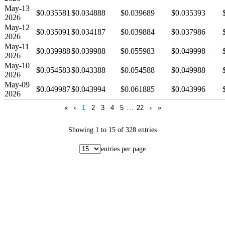
May-13
$0.035581
$0.034888
$0.039689
$0.035393
2026
May-12
$0.035091
$0.034187
$0.039884
$0.037986
2026
May-11
$0.039988
$0.039988
$0.055983
$0.049998
2026
May-10
$0.054583
$0.043388
$0.054588
$0.049988
2026
May-09
$0.049987
$0.043994
$0.061885
$0.043996
2026
«
‹
1
2
3
4
5
…
22
›
»
Showing 1 to 15 of 328 entries
entries per page