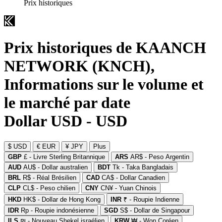
Prix historiques
Prix historiques de KAANCH
NETWORK (KNCH),
Informations sur le volume et
le marché par date
Dollar USD - USD
$ USD
€ EUR
¥ JPY
Plus
GBP
£ - Livre Sterling Britannique
ARS
AR$ - Peso Argentin
AUD
AU$ - Dollar australien
BDT
Tk - Taka Bangladais
BRL
R$ - Réal Brésilien
CAD
CA$ - Dollar Canadien
CLP
CL$ - Peso chilien
CNY
CN¥ - Yuan Chinois
HKD
HK$ - Dollar de Hong Kong
INR
₹ - Roupie Indienne
IDR
Rp - Roupie indonésienne
SGD
S$ - Dollar de Singapour
ILS
₪ - Nouveau Shekel israélien
KRW
₩ - Won Coréen