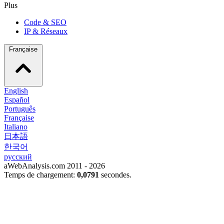
Plus
Code & SEO
IP & Réseaux
Française
English
Español
Português
Française
Italiano
日本語
한국어
русский
aWebAnalysis.com 2011 - 2026
Temps de chargement:
0,0791
secondes.