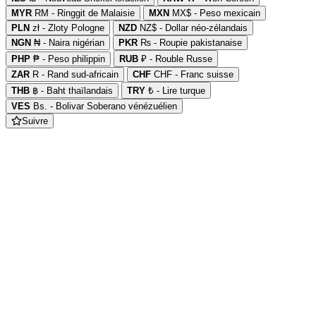
MYR
RM - Ringgit de Malaisie
MXN
MX$ - Peso mexicain
PLN
zł - Zloty Pologne
NZD
NZ$ - Dollar néo-zélandais
NGN
₦ - Naira nigérian
PKR
₨ - Roupie pakistanaise
PHP
₱ - Peso philippin
RUB
₽ - Rouble Russe
ZAR
R - Rand sud-africain
CHF
CHF - Franc suisse
THB
฿ - Baht thaïlandais
TRY
₺ - Lire turque
VES
Bs. - Bolivar Soberano vénézuélien
Suivre