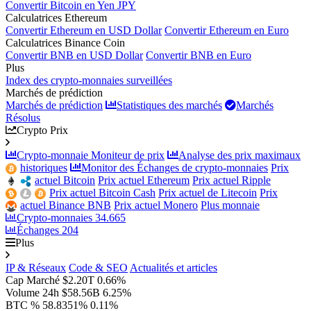
Convertir Bitcoin en Yen JPY
Calculatrices Ethereum
Convertir Ethereum en USD Dollar
Convertir Ethereum en Euro
Calculatrices Binance Coin
Convertir BNB en USD Dollar
Convertir BNB en Euro
Plus
Index des crypto-monnaies surveillées
Marchés de prédiction
Marchés de prédiction
Statistiques des marchés
Marchés
Résolus
Crypto Prix
Crypto-monnaie Moniteur de prix
Analyse des prix maximaux
historiques
Monitor des Échanges de crypto-monnaies
Prix
actuel Bitcoin
Prix actuel Ethereum
Prix actuel Ripple
Prix actuel Bitcoin Cash
Prix actuel de Litecoin
Prix
actuel Binance BNB
Prix actuel Monero
Plus monnaie
Crypto-monnaies
34.665
Échanges
204
Plus
IP & Réseaux
Code & SEO
Actualités et articles
Cap Marché
$2.20T
0.66%
Volume 24h
$58.56B
6.25%
BTC %
58.8351%
0.11%