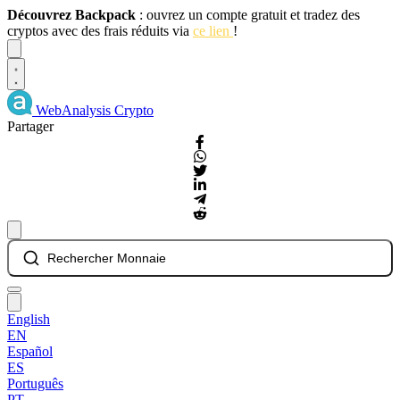
Découvrez Backpack
: ouvrez un compte gratuit et tradez des
cryptos avec des frais réduits via
ce lien
!
Dismiss
WebAnalysis
Crypto
Partager
Rechercher Monnaie
English
EN
Español
ES
Português
PT