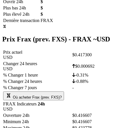
Ouvrir 24h
$
Plus bas 24h
$
Plus élevé 24h
$
Dernière transaction
FRAX
Prix Frax (prev. FXS) - FRAX ~
USD
Prix actuel
$0.417300
USD
Changer 24 heures
$0.000692
USD
% Changer 1 heure
-0.31%
% Changer 24 heures
-0.88%
% Changer 7 jours
-
Où acheter Frax (prev. FXS)?
FRAX Indicateurs
24h
USD
Ouverture 24h
$0.416607
Minimum 24h
$0.416607
Maximum 24h
$0.423778