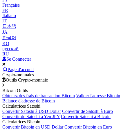
Française
FR
Italiano
IT
日本語
JA
한국어
KO
русский
RU
Se Connecter
Page d'accueil
Crypto-monnaies
Outils Crypto-monnaie
Bitcoin Outils
Obtenez des frais de transaction Bitcoin
Valider l'adresse Bitcoin
Balance d'adresse de Bitcoin
Calculatrices Satoshi
Convertir Satoshi à USD Dollar
Convertir de Satoshi à Euro
Convertir de Satoshi à Yen JPY
Convertir Satoshi à Bitcoin
Calculatrices Bitcoin
Convertir Bitcoin en USD Dollar
Convertir Bitcoin en Euro