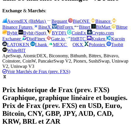
Exchange
&
Marchés
:
AscendEX (BitMax)
Bequant
BigONE
Binance
Binance Futures
BingX
BitForex
Bitget
BitMart
Bitrue
Bybit
Bybit (Spot)
BYDFi
CoinEx
Crypto.com
Exchange
DigiFinex
Gate.io
HitBTC
Kraken
Kucoin
LATOKEN
Lbank
MEXC
OKX
Poloniex
Toobit
WhiteBIT
ApeSwap, AtomicDEX, Biconomy, Bithumb, Bittrex, Bitvavo,
Coinstore, CoinW, PancakeSwap V2, Pionex, SushiSwap, Uniswap
V2, Uniswap V3
Voir Marchés de Frax (prev. FXS)
Prix historique de Frax (prev. FXS)
Graphique, graphique linéaire et bougies.
Prix de Frax (prev. FXS) en USD, Euro,
Bitcoin, CNY, GBP, JPY, AUD, CAD,
KRW, BRL et ZAR