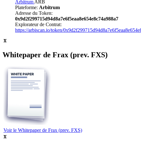
Arbitrum
ARB
Plateforme:
Arbitrum
Adresse du Token:
0x9d2f299715d94d8a7e6f5eaa8e654e8c74a988a7
Explorateur de Contrat:
https://arbiscan.io/token/0x9d2f299715d94d8a7e6f5eaa8e654
Whitepaper de Frax (prev. FXS)
Voir le Whitepaper de Frax (prev. FXS)