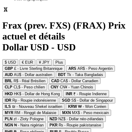
Frax (prev. FXS) (FRAX) Prix
actuel et détails
Dollar USD - USD
$ USD
€ EUR
¥ JPY
Plus
GBP
£ - Livre Sterling Britannique
ARS
AR$ - Peso Argentin
AUD
AU$ - Dollar australien
BDT
Tk - Taka Bangladais
BRL
R$ - Réal Brésilien
CAD
CA$ - Dollar Canadien
CLP
CL$ - Peso chilien
CNY
CN¥ - Yuan Chinois
HKD
HK$ - Dollar de Hong Kong
INR
₹ - Roupie Indienne
IDR
Rp - Roupie indonésienne
SGD
S$ - Dollar de Singapour
ILS
₪ - Nouveau Shekel israélien
KRW
₩ - Won Coréen
MYR
RM - Ringgit de Malaisie
MXN
MX$ - Peso mexicain
PLN
zł - Zloty Pologne
NZD
NZ$ - Dollar néo-zélandais
NGN
₦ - Naira nigérian
PKR
₨ - Roupie pakistanaise
PHP
₱ - Peso philippin
RUB
₽ - Rouble Russe