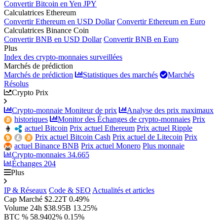
Convertir Bitcoin en Yen JPY
Calculatrices Ethereum
Convertir Ethereum en USD Dollar
Convertir Ethereum en Euro
Calculatrices Binance Coin
Convertir BNB en USD Dollar
Convertir BNB en Euro
Plus
Index des crypto-monnaies surveillées
Marchés de prédiction
Marchés de prédiction
Statistiques des marchés
Marchés
Résolus
Crypto Prix
Crypto-monnaie Moniteur de prix
Analyse des prix maximaux
historiques
Monitor des Échanges de crypto-monnaies
Prix
actuel Bitcoin
Prix actuel Ethereum
Prix actuel Ripple
Prix actuel Bitcoin Cash
Prix actuel de Litecoin
Prix
actuel Binance BNB
Prix actuel Monero
Plus monnaie
Crypto-monnaies
34.665
Échanges
204
Plus
IP & Réseaux
Code & SEO
Actualités et articles
Cap Marché
$2.22T
0.49%
Volume 24h
$38.95B
13.25%
BTC %
58.9402%
0.15%