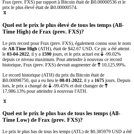
Frax (prev. FXS) par rapport à Bitcoin était de
Ƀ0.00000536
et le
prix le plus élevé était de
Ƀ0.00000574
.
Quel est le prix le plus élevé de tous les temps (All-
Time High) de Frax (prev. FXS)?
Le prix record pour Frax (prev. FXS), également connu sous le nom
de
All-Time High
(ATH), était de
$42.67
USD. Ce pic a été atteint
le
03-04-2022
, il y a
1590
jours, et le prix actuel est
-99.02%
depuis ce niveau maximum. Pour atteindre à nouveau ce record
historique, Frax (prev. FXS) devrait augmenter de
10,125.99%
.
Le record historique (ATH) du prix du Bitcoin était de
Ƀ0.00098750
, qui a eu lieu le
08-01-2022
, il y a
1675
jours. Depuis
lors, le prix a changé de
-99.45%
et doit changer de
17,986.13%
pour atteindre à nouveau l'ATH.
Quel est le prix le plus bas de tous les temps (All-
Time Low) de Frax (prev. FXS)?
Le prix le plus bas de tous les temps (ATL) de
$0.385979
USD a été