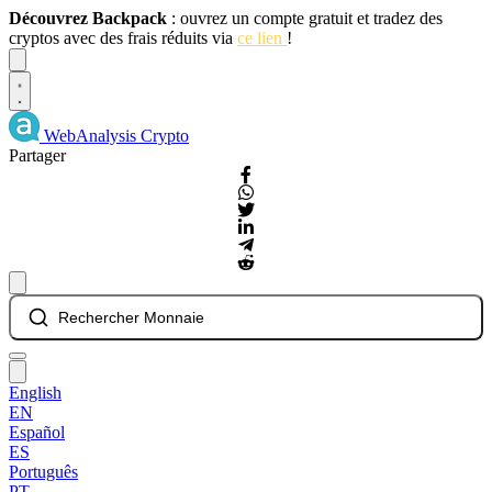
Découvrez Backpack
: ouvrez un compte gratuit et tradez des
cryptos avec des frais réduits via
ce lien
!
Dismiss
WebAnalysis
Crypto
Partager
Rechercher Monnaie
English
EN
Español
ES
Português
PT