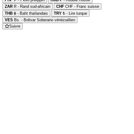
ZAR
R - Rand sud-africain
CHF
CHF - Franc suisse
THB
฿ - Baht thaïlandais
TRY
₺ - Lire turque
VES
Bs. - Bolivar Soberano vénézuélien
Suivre