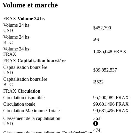
Volume et marché
FRAX
Volume 24 hs
Volume 24 hs
$452,790
USD
Volume 24 hs
Ƀ6
BTC
Volume 24 hs
1,085,048 FRAX
FRAX
FRAX
Capitalisation boursière
Capitalisation boursière
$39,852,537
USD
Capitalisation boursière
Ƀ522
BTC
FRAX
Circulation
Circulation disponible
95,500,985 FRAX
Circulation totale
99,681,496 FRAX
Circulation Maximum / Totale
99,681,496 FRAX
Classement de la capitalisation
363
Plus
USD
d'informations
474
Classement de la capitalisation
CoinMarketCap