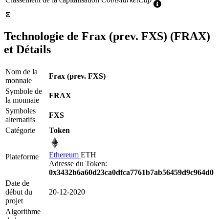
Plus
d'informations
Technologie de Frax (prev. FXS) (FRAX)
et Détails
Nom de la
Frax (prev. FXS)
monnaie
Symbole de
FRAX
la monnaie
Symboles
FXS
alternatifs
Catégorie
Token
Ethereum
ETH
Plateforme
Adresse du Token:
0x3432b6a60d23ca0dfca7761b7ab56459d9c964d0
Date de
début du
20-12-2020
projet
Algorithme