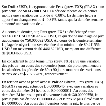
Sur
Dollar USD
, la cryptomonnaie
Frax (prev. FXS)
(FRAX) a un
prix actuel de
$0.417300
USD
. La période récente de 24 heures
montre une variation des prix de
-0.88%
. La dernière heure a
apporté un changement de
-0.31%
, tandis que la dernière semaine
a montré une variation de
-
.
Au cours du dernier jour, Frax (prev. FXS) a été échangé entre
$0.416607
USD et
$0.423778
USD, ce qui donne une plage de prix
quotidienne de
$0.000692
USD. Au cours de la dernière semaine,
la plage de négociation s'est étendue d'un minimum de
$0.411556
USD à un maximum de
$0.446162
USD, marquant une différence
de $0.034606 USD.
En considérant le long terme, Frax (prev. FXS) a vu une variation
des prix de
-
au cours des 30 derniers jours. En prolongeant encore
le calendrier, les périodes de 60 et 90 jours montrent des variations
de prix de
-
et
-15.8846%
, respectivement.
En relation avec sa parité avec le
Pair de Bitcoin
, Frax (prev. FXS)
(FRAX) a un prix actuel de
Ƀ0.00000546
, avec une variation au
cours des dernières 24 heures de Ƀ0.00000011. Au cours des
dernières 24 heures, le prix d'ouverture était de Ƀ0.00000558, le
prix le plus bas était de
Ƀ0.00000546
, et le prix le plus élevé était de
Ƀ0.00000558
. Au cours des 7 derniers jours, le prix le plus bas de