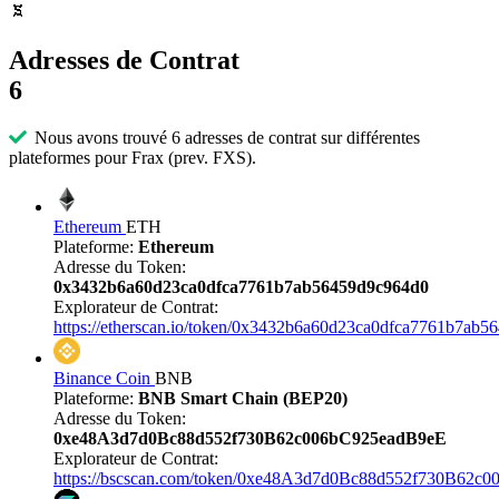
Adresses de Contrat
6
Nous avons trouvé 6 adresses de contrat sur différentes
plateformes pour Frax (prev. FXS).
Ethereum
ETH
Plateforme:
Ethereum
Adresse du Token:
0x3432b6a60d23ca0dfca7761b7ab56459d9c964d0
Explorateur de Contrat:
https://etherscan.io/token/0x3432b6a60d23ca0dfca7761b7ab
Binance Coin
BNB
Plateforme:
BNB Smart Chain (BEP20)
Adresse du Token:
0xe48A3d7d0Bc88d552f730B62c006bC925eadB9eE
Explorateur de Contrat:
https://bscscan.com/token/0xe48A3d7d0Bc88d552f730B62c