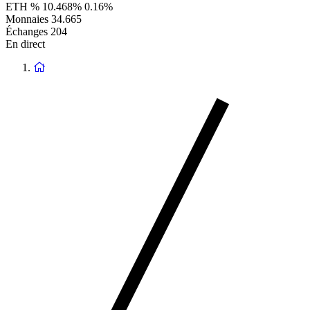
ETH %
10.468%
0.16%
Monnaies
34.665
Échanges
204
En direct
Retour
à
la
page
d'accueil