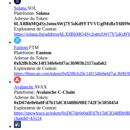
Solana
SOL
Plateforme:
Solana
Adresse du Token:
6LX8BhMQ4Sy2otmAWj7Y5sKd9YTVVUgfMsBzT6B9W
Explorateur de Contrat:
https://solana.fm/address/6LX8BhMQ4Sy2otmAWj7Y5sK
Fantom
FTM
Plateforme:
Fantom
Adresse du Token:
0x82f8cb20c14f134fe6ebf7ac3b903b2117aafa62
Explorateur de Contrat:
https://ftmscan.com/token/0x82f8cb20c14f134fe6ebf7ac3b903
Avalanche
AVAX
Plateforme:
Avalanche C-Chain
Adresse du Token:
0xD67de0e0a0Fd7b15dC8348Bb9BE742F3c5850454
Explorateur de Contrat:
https://snowtrace.io/token/0xD67de0e0a0Fd7b15dC8348Bb
chainId=43114