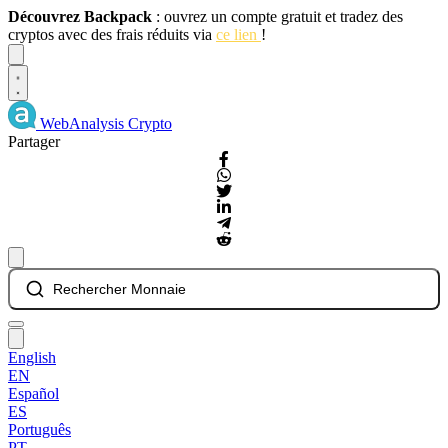
Découvrez Backpack
: ouvrez un compte gratuit et tradez des
cryptos avec des frais réduits via
ce lien
!
Dismiss
WebAnalysis
Crypto
Partager
Rechercher Monnaie
English
EN
Español
ES
Português
PT