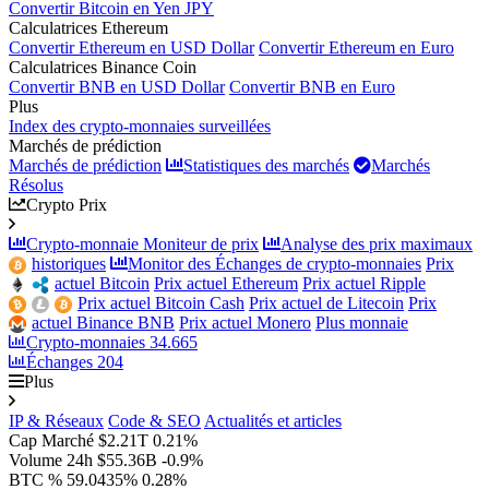
Convertir Bitcoin en Yen JPY
Calculatrices Ethereum
Convertir Ethereum en USD Dollar
Convertir Ethereum en Euro
Calculatrices Binance Coin
Convertir BNB en USD Dollar
Convertir BNB en Euro
Plus
Index des crypto-monnaies surveillées
Marchés de prédiction
Marchés de prédiction
Statistiques des marchés
Marchés
Résolus
Crypto Prix
Crypto-monnaie Moniteur de prix
Analyse des prix maximaux
historiques
Monitor des Échanges de crypto-monnaies
Prix
actuel Bitcoin
Prix actuel Ethereum
Prix actuel Ripple
Prix actuel Bitcoin Cash
Prix actuel de Litecoin
Prix
actuel Binance BNB
Prix actuel Monero
Plus monnaie
Crypto-monnaies
34.665
Échanges
204
Plus
IP & Réseaux
Code & SEO
Actualités et articles
Cap Marché
$2.21T
0.21%
Volume 24h
$55.36B
-0.9%
BTC %
59.0435%
0.28%