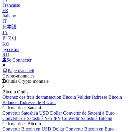
Française
FR
Italiano
IT
日本語
JA
한국어
KO
русский
RU
Se Connecter
Page d'accueil
Crypto-monnaies
Outils Crypto-monnaie
Bitcoin Outils
Obtenez des frais de transaction Bitcoin
Valider l'adresse Bitcoin
Balance d'adresse de Bitcoin
Calculatrices Satoshi
Convertir Satoshi à USD Dollar
Convertir de Satoshi à Euro
Convertir de Satoshi à Yen JPY
Convertir Satoshi à Bitcoin
Calculatrices Bitcoin
Convertir Bitcoin en USD Dollar
Convertir Bitcoin en Euro