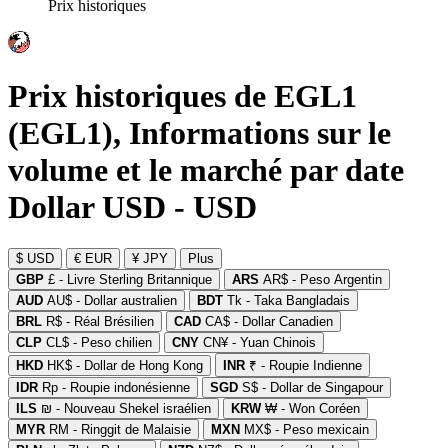
Prix historiques
Prix historiques de EGL1
(EGL1), Informations sur le
volume et le marché par date
Dollar USD - USD
$ USD
€ EUR
¥ JPY
Plus
GBP
£ - Livre Sterling Britannique
ARS
AR$ - Peso Argentin
AUD
AU$ - Dollar australien
BDT
Tk - Taka Bangladais
BRL
R$ - Réal Brésilien
CAD
CA$ - Dollar Canadien
CLP
CL$ - Peso chilien
CNY
CN¥ - Yuan Chinois
HKD
HK$ - Dollar de Hong Kong
INR
₹ - Roupie Indienne
IDR
Rp - Roupie indonésienne
SGD
S$ - Dollar de Singapour
ILS
₪ - Nouveau Shekel israélien
KRW
₩ - Won Coréen
MYR
RM - Ringgit de Malaisie
MXN
MX$ - Peso mexicain