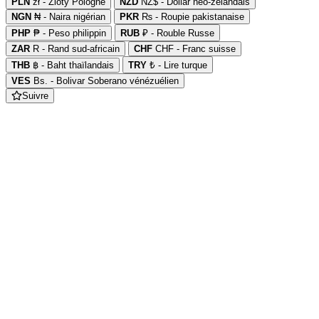
PLN
zł - Zloty Pologne
NZD
NZ$ - Dollar néo-zélandais
NGN
₦ - Naira nigérian
PKR
₨ - Roupie pakistanaise
PHP
₱ - Peso philippin
RUB
₽ - Rouble Russe
ZAR
R - Rand sud-africain
CHF
CHF - Franc suisse
THB
฿ - Baht thaïlandais
TRY
₺ - Lire turque
VES
Bs. - Bolivar Soberano vénézuélien
Suivre