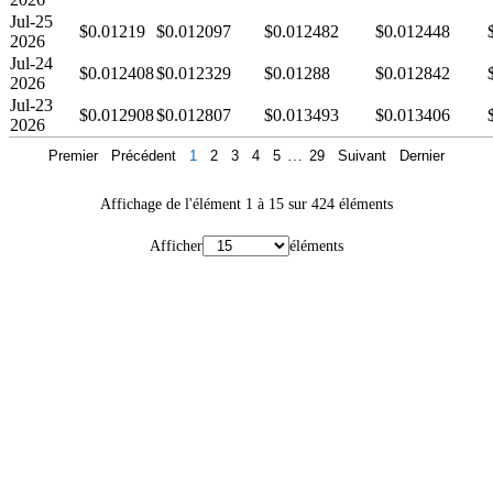
Jul-25
$0.01219
$0.012097
$0.012482
$0.012448
2026
Jul-24
$0.012408
$0.012329
$0.01288
$0.012842
2026
Jul-23
$0.012908
$0.012807
$0.013493
$0.013406
2026
Premier
Précédent
1
2
3
4
5
…
29
Suivant
Dernier
Affichage de l'élément 1 à 15 sur 424 éléments
Afficher
éléments