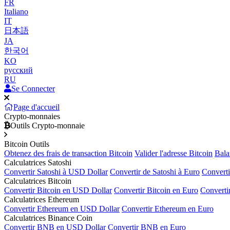
FR
Italiano
IT
日本語
JA
한국어
KO
русский
RU
Se Connecter
Page d'accueil
Crypto-monnaies
Outils Crypto-monnaie
Bitcoin Outils
Obtenez des frais de transaction Bitcoin
Valider l'adresse Bitcoin
Bala
Calculatrices Satoshi
Convertir Satoshi à USD Dollar
Convertir de Satoshi à Euro
Converti
Calculatrices Bitcoin
Convertir Bitcoin en USD Dollar
Convertir Bitcoin en Euro
Converti
Calculatrices Ethereum
Convertir Ethereum en USD Dollar
Convertir Ethereum en Euro
Calculatrices Binance Coin
Convertir BNB en USD Dollar
Convertir BNB en Euro