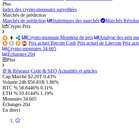
Plus
Index des crypto-monnaies surveillées
Marchés de prédiction
Marchés de prédiction
Statistiques des marchés
Marchés Résolus
Crypto Prix
Crypto-monnaie Moniteur de prix
Analyse des prix ma
Prix actuel Bitcoin Cash
Prix actuel de Litecoin
Prix ac
Crypto-monnaies
34.665
Échanges
204
Plus
IP & Réseaux
Code & SEO
Actualités et articles
Cap Marché
$2.20T
0.43%
Volume 24h
$56.81B
1.86%
BTC %
58.8446%
0.11%
ETH %
10.4144%
1.19%
Monnaies
34.665
Échanges
204
En direct
Retour
à
la
page