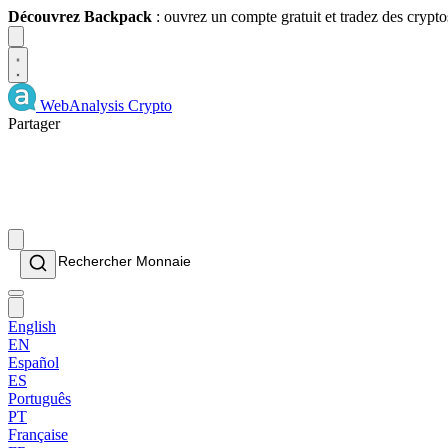
Découvrez Backpack
: ouvrez un compte gratuit et tradez des crypto
Dismiss
WebAnalysis
Crypto
Partager
English
EN
Español
ES
Português
PT
Française