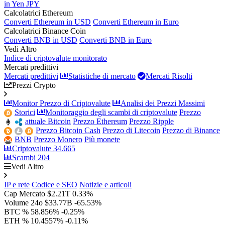
in Yen JPY
Calcolatrici Ethereum
Converti Ethereum in USD
Converti Ethereum in Euro
Calcolatrici Binance Coin
Converti BNB in USD
Converti BNB in Euro
Vedi Altro
Indice di criptovalute monitorato
Mercati predittivi
Mercati predittivi
Statistiche di mercato
Mercati Risolti
Prezzi Crypto
Monitor Prezzo di Criptovalute
Analisi dei Prezzi Massimi
Storici
Monitoraggio degli scambi di criptovalute
Prezzo
attuale Bitcoin
Prezzo Ethereum
Prezzo Ripple
Prezzo Bitcoin Cash
Prezzo di Litecoin
Prezzo di Binance
BNB
Prezzo Monero
Più monete
Criptovalute
34.665
Scambi
204
Vedi Altro
IP e rete
Codice e SEO
Notizie e articoli
Cap Mercato
$2.21T
0.33%
Volume 24o
$33.77B
-65.53%
BTC %
58.856%
-0.25%
ETH %
10.4557%
-0.11%