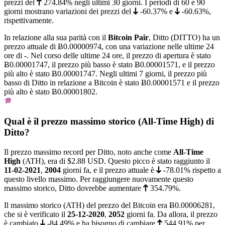
prezzi del
274.84%
negli ultimi 30 giorni. I periodi di 60 e 90
giorni mostrano variazioni dei prezzi del
-60.37%
e
-60.63%
,
rispettivamente.
In relazione alla sua parità con il
Bitcoin Pair
, Ditto (DITTO) ha un
prezzo attuale di
Ƀ0.00000974
, con una variazione nelle ultime 24
ore di -. Nel corso delle ultime 24 ore, il prezzo di apertura è stato
Ƀ0.00001747, il prezzo più basso è stato
Ƀ0.00001571
, e il prezzo
più alto è stato
Ƀ0.00001747
. Negli ultimi 7 giorni, il prezzo più
basso di Ditto in relazione a Bitcoin è stato
Ƀ0.00001571
e il prezzo
più alto è stato
Ƀ0.00001802
.
Qual è il prezzo massimo storico (All-Time High) di
Ditto?
Il prezzo massimo record per Ditto, noto anche come
All-Time
High
(ATH), era di
$2.88
USD. Questo picco è stato raggiunto il
11-02-2021
,
2004
giorni fa, e il prezzo attuale è
-78.01%
rispetto a
questo livello massimo. Per raggiungere nuovamente questo
massimo storico, Ditto dovrebbe aumentare
354.79%
.
Il massimo storico (ATH) del prezzo del Bitcoin era
Ƀ0.00006281
,
che si è verificato il
25-12-2020
,
2052
giorni fa. Da allora, il prezzo
è cambiato
-84.49%
e ha bisogno di cambiare
544.91%
per