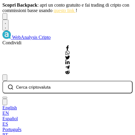
Scopri Backpack
: apri un conto gratuito e fai trading di cripto con
commissioni basse usando
questo link
!
Dismiss
WebAnalysis
Cripto
Condividi
Cerca criptovaluta
English
EN
Español
ES
Português
PT