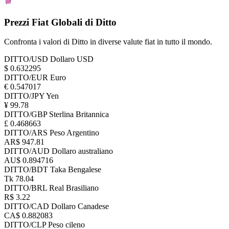
Prezzi Fiat Globali di Ditto
Confronta i valori di Ditto in diverse valute fiat in tutto il mondo.
DITTO/USD
Dollaro USD
$ 0.632295
DITTO/EUR
Euro
€ 0.547017
DITTO/JPY
Yen
¥ 99.78
DITTO/GBP
Sterlina Britannica
£ 0.468663
DITTO/ARS
Peso Argentino
AR$ 947.81
DITTO/AUD
Dollaro australiano
AU$ 0.894716
DITTO/BDT
Taka Bengalese
Tk 78.04
DITTO/BRL
Real Brasiliano
R$ 3.22
DITTO/CAD
Dollaro Canadese
CA$ 0.882083
DITTO/CLP
Peso cileno