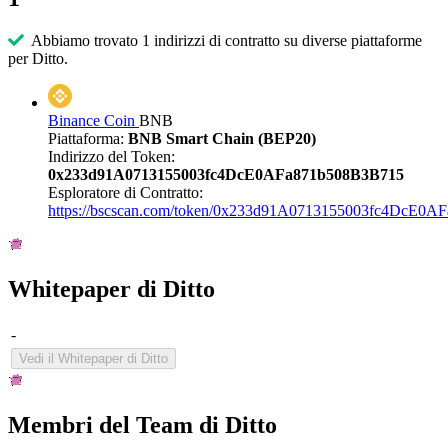
Abbiamo trovato 1 indirizzi di contratto su diverse piattaforme
per Ditto.
Binance Coin
BNB
Piattaforma:
BNB Smart Chain (BEP20)
Indirizzo del Token:
0x233d91A0713155003fc4DcE0AFa871b508B3B715
Esploratore di Contratto:
https://bscscan.com/token/0x233d91A0713155003fc4DcE0
Whitepaper di Ditto
-
Vedi il Whitepaper di Ditto
Membri del Team di Ditto