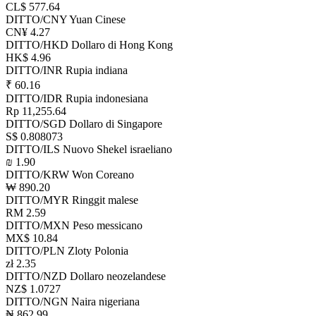
CL$ 577.64
DITTO/CNY
Yuan Cinese
CN¥ 4.27
DITTO/HKD
Dollaro di Hong Kong
HK$ 4.96
DITTO/INR
Rupia indiana
₹ 60.16
DITTO/IDR
Rupia indonesiana
Rp 11,255.64
DITTO/SGD
Dollaro di Singapore
S$ 0.808073
DITTO/ILS
Nuovo Shekel israeliano
₪ 1.90
DITTO/KRW
Won Coreano
₩ 890.20
DITTO/MYR
Ringgit malese
RM 2.59
DITTO/MXN
Peso messicano
MX$ 10.84
DITTO/PLN
Zloty Polonia
zł 2.35
DITTO/NZD
Dollaro neozelandese
NZ$ 1.0727
DITTO/NGN
Naira nigeriana
₦ 862.99