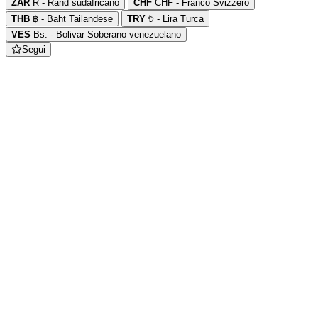
ZAR
R - Rand sudafricano
CHF
CHF - Franco Svizzero
THB
฿ - Baht Tailandese
TRY
₺ - Lira Turca
VES
Bs. - Bolivar Soberano venezuelano
Segui