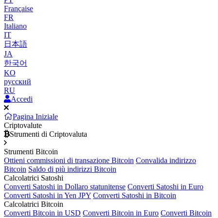
Française
FR
Italiano
IT
日本語
JA
한국어
KO
русский
RU
Accedi
Pagina Iniziale
Criptovalute
Strumenti di Criptovaluta
Strumenti Bitcoin
Ottieni commissioni di transazione Bitcoin
Convalida indirizzo
Bitcoin
Saldo di più indirizzi Bitcoin
Calcolatrici Satoshi
Converti Satoshi in Dollaro statunitense
Converti Satoshi in Euro
Converti Satoshi in Yen JPY
Converti Satoshi in Bitcoin
Calcolatrici Bitcoin
Converti Bitcoin in USD
Converti Bitcoin in Euro
Converti Bitcoin