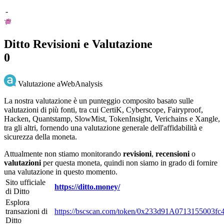
-
Ditto Revisioni e Valutazione
0
Valutazione aWebAnalysis
La nostra valutazione è un punteggio composito basato sulle
valutazioni di più fonti, tra cui CertiK, Cyberscope, Fairyproof,
Hacken, Quantstamp, SlowMist, TokenInsight, Verichains e Xangle,
tra gli altri, fornendo una valutazione generale dell'affidabilità e
sicurezza della moneta.
Attualmente non stiamo monitorando
revisioni
,
recensioni
o
valutazioni
per questa moneta, quindi non siamo in grado di fornire
una valutazione in questo momento.
Sito ufficiale
https://ditto.money/
di Ditto
Esplora
transazioni di
https://bscscan.com/token/0x233d91A071315500
Ditto