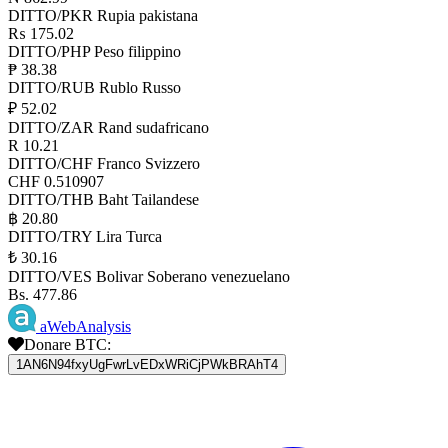
DITTO/PKR
Rupia pakistana
₨ 175.02
DITTO/PHP
Peso filippino
₱ 38.38
DITTO/RUB
Rublo Russo
₽ 52.02
DITTO/ZAR
Rand sudafricano
R 10.21
DITTO/CHF
Franco Svizzero
CHF 0.510907
DITTO/THB
Baht Tailandese
฿ 20.80
DITTO/TRY
Lira Turca
₺ 30.16
DITTO/VES
Bolivar Soberano venezuelano
Bs. 477.86
aWebAnalysis
Donare BTC:
1AN6N94fxyUgFwrLvEDxWRiCjPWkBRAhT4