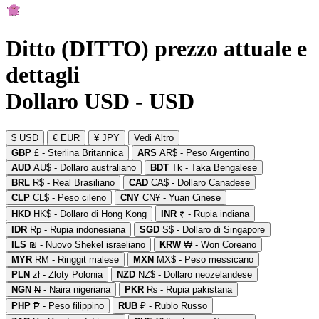
Ditto (DITTO) prezzo attuale e
dettagli
Dollaro USD - USD
$ USD
€ EUR
¥ JPY
Vedi Altro
GBP
£ - Sterlina Britannica
ARS
AR$ - Peso Argentino
AUD
AU$ - Dollaro australiano
BDT
Tk - Taka Bengalese
BRL
R$ - Real Brasiliano
CAD
CA$ - Dollaro Canadese
CLP
CL$ - Peso cileno
CNY
CN¥ - Yuan Cinese
HKD
HK$ - Dollaro di Hong Kong
INR
₹ - Rupia indiana
IDR
Rp - Rupia indonesiana
SGD
S$ - Dollaro di Singapore
ILS
₪ - Nuovo Shekel israeliano
KRW
₩ - Won Coreano
MYR
RM - Ringgit malese
MXN
MX$ - Peso messicano
PLN
zł - Zloty Polonia
NZD
NZ$ - Dollaro neozelandese
NGN
₦ - Naira nigeriana
PKR
₨ - Rupia pakistana
PHP
₱ - Peso filippino
RUB
₽ - Rublo Russo