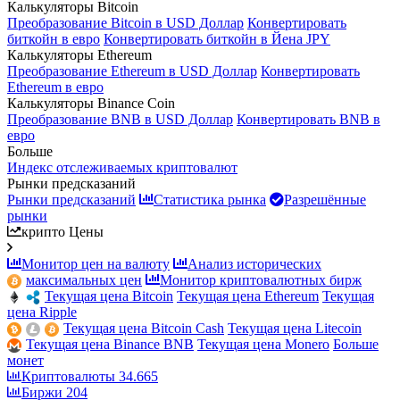
Калькуляторы Bitcoin
Преобразование Bitcoin в USD Доллар
Конвертировать
биткойн в евро
Конвертировать биткойн в Йена JPY
Калькуляторы Ethereum
Преобразование Ethereum в USD Доллар
Конвертировать
Ethereum в евро
Калькуляторы Binance Coin
Преобразование BNB в USD Доллар
Конвертировать BNB в
евро
Больше
Индекс отслеживаемых криптовалют
Рынки предсказаний
Рынки предсказаний
Статистика рынка
Разрешённые
рынки
крипто Цены
Монитор цен на валюту
Анализ исторических
максимальных цен
Монитор криптовалютных бирж
Текущая цена Bitcoin
Текущая цена Ethereum
Текущая
цена Ripple
Текущая цена Bitcoin Cash
Текущая цена Litecoin
Текущая цена Binance BNB
Текущая цена Monero
Больше
монет
Криптовалюты
34.665
Биржи
204