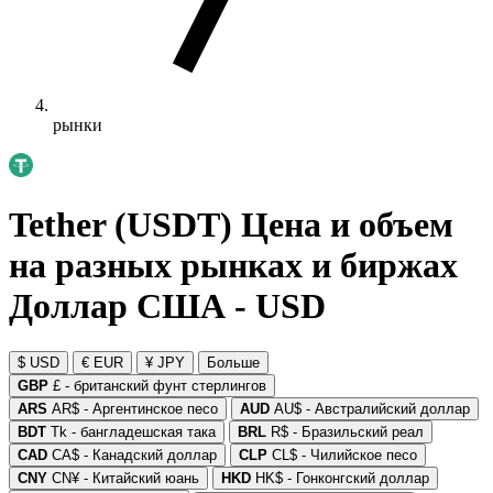
рынки
Tether (USDT) Цена и объем
на разных рынках и биржах
Доллар США - USD
$ USD
€ EUR
¥ JPY
Больше
GBP
£ - британский фунт стерлингов
ARS
AR$ - Аргентинское песо
AUD
AU$ - Австралийский доллар
BDT
Tk - бангладешская така
BRL
R$ - Бразильский реал
CAD
CA$ - Канадский доллар
CLP
CL$ - Чилийское песо
CNY
CN¥ - Китайский юань
HKD
HK$ - Гонконгский доллар