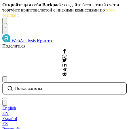
Откройте для себя Backpack
: создайте бесплатный счёт и
торгуйте криптовалютой с низкими комиссиями по
этой
ссылке
!
Dismiss
WebAnalysis
Крипто
Поделиться
Поиск валюты
English
EN
Español
ES
Português