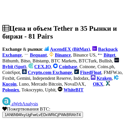
Цена и объем Tether в 35 Рынки и
биржи - 81 Pairs
Exchange
&
рынки
:
AscendEX (BitMax)
,
Backpack
Exchange
,
Bequant
,
Binance
, Binance US,
Bitget
,
Bithumb, Bitso, Bitstamp, BTC Markets, BTCTurk, Bullish,
Bybit (Spot)
,
CEX.IO
,
Coinbase
, Coinone, Coins.ph,
CoinSpot,
Crypto.com Exchange
,
FixedFloat
, FMFW.io,
Foxbit, Gemini, Independent Reserve, Indodax,
Kraken
,
Kucoin
, Luno, Mercado Bitcoin, NovaDAX,
OKX
,
Poloniex
, Tokocrypto, Upbit,
WhiteBIT
aWebAnalysis
Пожертвования BTC:
1AN6N94fxyUgFwrLvEDxWRiCjPWkBRAhT4