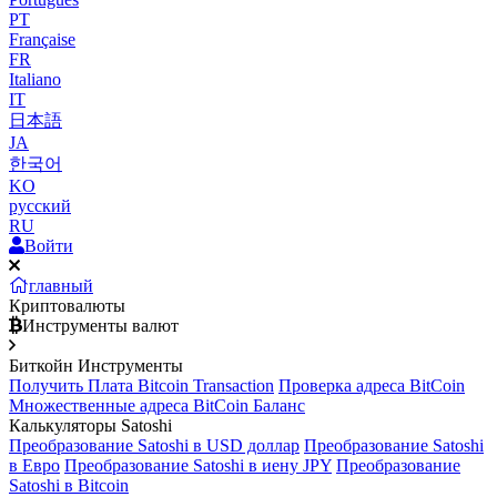
PT
Française
FR
Italiano
IT
日本語
JA
한국어
KO
русский
RU
Войти
главный
Криптовалюты
Инструменты валют
Биткойн Инструменты
Получить Плата Bitcoin Transaction
Проверка адреса BitCoin
Множественные адреса BitCoin Баланс
Калькуляторы Satoshi
Преобразование Satoshi в USD доллар
Преобразование Satoshi
в Евро
Преобразование Satoshi в иену JPY
Преобразование
Satoshi в Bitcoin