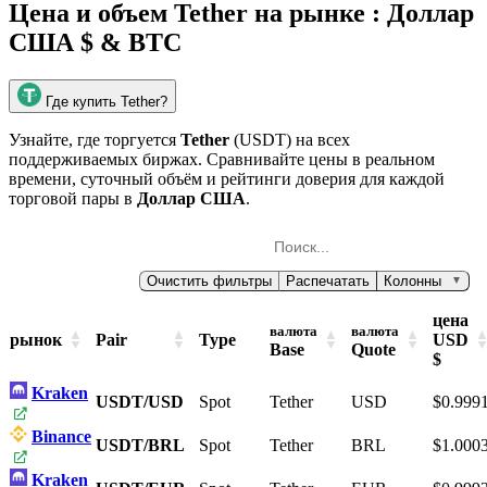
Цена и объем Tether на рынке :
Доллар
США $ & BTC
Где купить Tether?
Узнайте, где торгуется
Tether
(USDT) на всех
поддерживаемых биржах. Сравнивайте цены в реальном
времени, суточный объём и рейтинги доверия для каждой
торговой пары в
Доллар США
.
Очистить фильтры
Распечатать
Колонны
▼
цена
валюта
валюта
рынок
Pair
Type
USD
Base
Quote
$
Kraken
USDT/USD
Spot
Tether
USD
$0.999
Binance
USDT/BRL
Spot
Tether
BRL
$1.000
Kraken