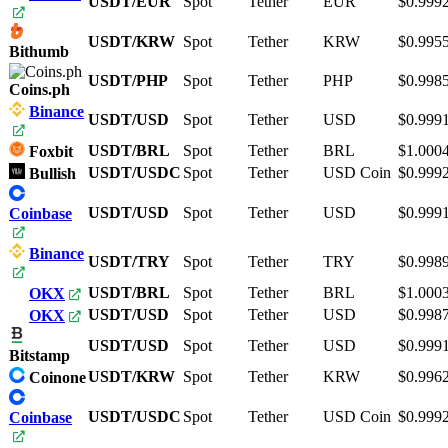
USDT/EUR
Spot
Tether
EUR
$0.999
USDT/KRW
Spot
Tether
KRW
$0.995
Bithumb
USDT/PHP
Spot
Tether
PHP
$0.998
Coins.ph
Binance
USDT/USD
Spot
Tether
USD
$0.999
USDT/BRL
Spot
Tether
BRL
$1.000
Foxbit
USDT/USDC
Spot
Tether
USD Coin
$0.999
Bullish
USDT/USD
Spot
Tether
USD
$0.999
Coinbase
Binance
USDT/TRY
Spot
Tether
TRY
$0.998
USDT/BRL
Spot
Tether
BRL
$1.000
OKX
USDT/USD
Spot
Tether
USD
$0.998
OKX
USDT/USD
Spot
Tether
USD
$0.999
Bitstamp
USDT/KRW
Spot
Tether
KRW
$0.996
Coinone
USDT/USDC
Spot
Tether
USD Coin
$0.999
Coinbase