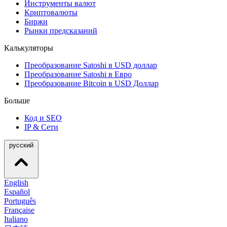
Инструменты валют
Криптовалюты
Биржи
Рынки предсказаний
Калькуляторы
Преобразование Satoshi в USD доллар
Преобразование Satoshi в Евро
Преобразование Bitcoin в USD Доллар
Больше
Код и SEO
IP & Сети
русский
English
Español
Português
Française
Italiano