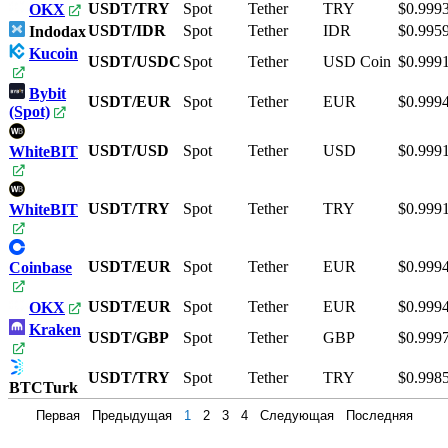
USDT/TRY
Spot
Tether
TRY
$0.999
OKX
USDT/IDR
Spot
Tether
IDR
$0.995
Indodax
Kucoin
USDT/USDC
Spot
Tether
USD Coin
$0.999
Bybit
USDT/EUR
Spot
Tether
EUR
$0.999
(Spot)
USDT/USD
Spot
Tether
USD
$0.999
WhiteBIT
USDT/TRY
Spot
Tether
TRY
$0.999
WhiteBIT
USDT/EUR
Spot
Tether
EUR
$0.999
Coinbase
USDT/EUR
Spot
Tether
EUR
$0.999
OKX
Kraken
USDT/GBP
Spot
Tether
GBP
$0.999
USDT/TRY
Spot
Tether
TRY
$0.998
BTCTurk
Первая
Предыдущая
1
2
3
4
Следующая
Последняя