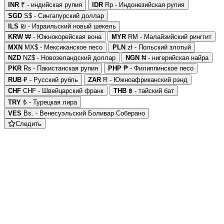
INR
₹ - индийская рупия
IDR
Rp - Индонезийская рупия
SGD
S$ - Сингапурский доллар
ILS
₪ - Израильский новый шекель
KRW
₩ - Южнокорейская вона
MYR
RM - Малайзийский ринггит
MXN
MX$ - Мексиканское песо
PLN
zł - Польский злотый
NZD
NZ$ - Новозеландский доллар
NGN
₦ - нигерийская найра
PKR
₨ - Пакистанская рупия
PHP
₱ - Филиппинское песо
RUB
₽ - Русский рубль
ZAR
R - Южноафриканский рэнд
CHF
CHF - Швейцарский франк
THB
฿ - тайский бат
TRY
₺ - Турецкая лира
VES
Bs. - Венесуэльский Боливар Соберано
Следить