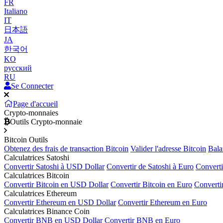
FR
Italiano
IT
日本語
JA
한국어
KO
русский
RU
Se Connecter
Page d'accueil
Crypto-monnaies
Outils Crypto-monnaie
Bitcoin Outils
Obtenez des frais de transaction Bitcoin
Valider l'adresse Bitcoin
Bala
Calculatrices Satoshi
Convertir Satoshi à USD Dollar
Convertir de Satoshi à Euro
Converti
Calculatrices Bitcoin
Convertir Bitcoin en USD Dollar
Convertir Bitcoin en Euro
Converti
Calculatrices Ethereum
Convertir Ethereum en USD Dollar
Convertir Ethereum en Euro
Calculatrices Binance Coin
Convertir BNB en USD Dollar
Convertir BNB en Euro