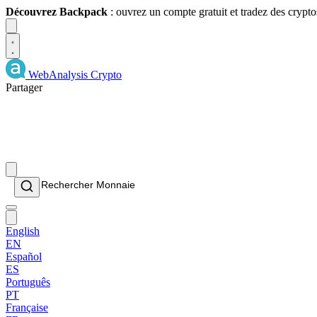
Découvrez Backpack
: ouvrez un compte gratuit et tradez des crypto
Dismiss
WebAnalysis
Crypto
Partager
English
EN
Español
ES
Português
PT
Française