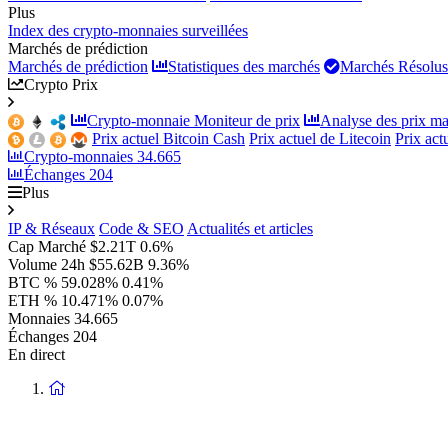
Plus
Index des crypto-monnaies surveillées
Marchés de prédiction
Marchés de prédiction
Statistiques des marchés
Marchés Résolus
Crypto Prix
Crypto-monnaie Moniteur de prix
Analyse des prix ma
Prix actuel Bitcoin Cash
Prix actuel de Litecoin
Prix ac
Crypto-monnaies
34.665
Échanges
204
Plus
IP & Réseaux
Code & SEO
Actualités et articles
Cap Marché
$2.21T
0.6%
Volume 24h
$55.62B
9.36%
BTC %
59.028%
0.41%
ETH %
10.471%
0.07%
Monnaies
34.665
Échanges
204
En direct
Retour
à
la
page