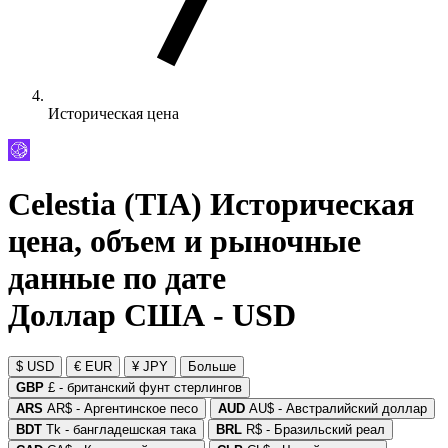
Историческая цена
Celestia (TIA) Историческая
цена, объем и рыночные
данные по дате
Доллар США - USD
$ USD
€ EUR
¥ JPY
Больше
GBP
£ - британский фунт стерлингов
ARS
AR$ - Аргентинское песо
AUD
AU$ - Австралийский доллар
BDT
Tk - бангладешская така
BRL
R$ - Бразильский реал