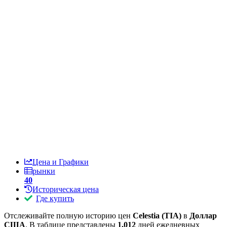
Цена и Графики
рынки
40
Историческая цена
Где купить
Отслеживайте полную историю цен
Celestia (TIA)
в
Доллар
США
. В таблице представлены
1,012
дней ежедневных