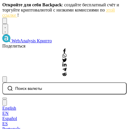
Откройте для себя Backpack
: создайте бесплатный счёт и
торгуйте криптовалютой с низкими комиссиями по
этой
ссылке
!
Dismiss
WebAnalysis
Крипто
Поделиться
Поиск валюты
English
EN
Español
ES
Português