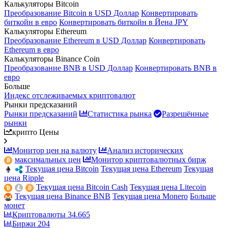
Калькуляторы Bitcoin
Преобразование Bitcoin в USD Доллар
Конвертировать
биткойн в евро
Конвертировать биткойн в Йена JPY
Калькуляторы Ethereum
Преобразование Ethereum в USD Доллар
Конвертировать
Ethereum в евро
Калькуляторы Binance Coin
Преобразование BNB в USD Доллар
Конвертировать BNB в
евро
Больше
Индекс отслеживаемых криптовалют
Рынки предсказаний
Рынки предсказаний
Статистика рынка
Разрешённые
рынки
крипто Цены
Монитор цен на валюту
Анализ исторических
максимальных цен
Монитор криптовалютных бирж
Текущая цена Bitcoin
Текущая цена Ethereum
Текущая
цена Ripple
Текущая цена Bitcoin Cash
Текущая цена Litecoin
Текущая цена Binance BNB
Текущая цена Monero
Больше
монет
Криптовалюты
34.665
Биржи
204