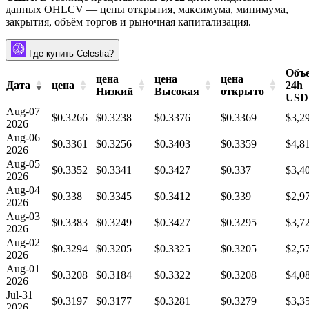
данных OHLCV — цены открытия, максимума, минимума,
закрытия, объём торгов и рыночная капитализация.
Где купить Celestia?
Объ
цена
цена
цена
Дата
цена
24h
Низкий
Высокая
открыто
USD
Aug-07
$0.3266
$0.3238
$0.3376
$0.3369
$3,2
2026
Aug-06
$0.3361
$0.3256
$0.3403
$0.3359
$4,8
2026
Aug-05
$0.3352
$0.3341
$0.3427
$0.337
$3,4
2026
Aug-04
$0.338
$0.3345
$0.3412
$0.339
$2,9
2026
Aug-03
$0.3383
$0.3249
$0.3427
$0.3295
$3,7
2026
Aug-02
$0.3294
$0.3205
$0.3325
$0.3205
$2,5
2026
Aug-01
$0.3208
$0.3184
$0.3322
$0.3208
$4,0
2026
Jul-31
$0.3197
$0.3177
$0.3281
$0.3279
$3,3
2026