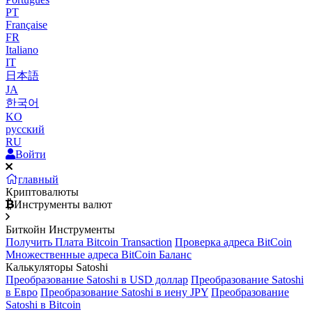
PT
Française
FR
Italiano
IT
日本語
JA
한국어
KO
русский
RU
Войти
главный
Криптовалюты
Инструменты валют
Биткойн Инструменты
Получить Плата Bitcoin Transaction
Проверка адреса BitCoin
Множественные адреса BitCoin Баланс
Калькуляторы Satoshi
Преобразование Satoshi в USD доллар
Преобразование Satoshi
в Евро
Преобразование Satoshi в иену JPY
Преобразование
Satoshi в Bitcoin