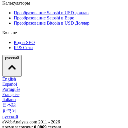
Калькуляторы
Преобразование Satoshi в USD доллар
Преобразование Satoshi в Евро
Преобразование Bitcoin в USD Доллар
Больше
Код и SEO
IP & Сети
русский
English
Español
Português
Française
Italiano
日本語
한국어
русский
aWebAnalysis.com 2011 - 2026
время загрузки:
0,0869
секунд.