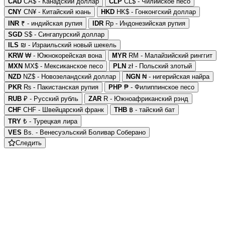
CAD
CA$ - Канадский доллар
CLP
CL$ - Чилийское песо
CNY
CN¥ - Китайский юань
HKD
HK$ - Гонконгский доллар
INR
₹ - индийская рупия
IDR
Rp - Индонезийская рупия
SGD
S$ - Сингапурский доллар
ILS
₪ - Израильский новый шекель
KRW
₩ - Южнокорейская вона
MYR
RM - Малайзийский ринггит
MXN
MX$ - Мексиканское песо
PLN
zł - Польский злотый
NZD
NZ$ - Новозеландский доллар
NGN
₦ - нигерийская найра
PKR
₨ - Пакистанская рупия
PHP
₱ - Филиппинское песо
RUB
₽ - Русский рубль
ZAR
R - Южноафриканский рэнд
CHF
CHF - Швейцарский франк
THB
฿ - тайский бат
TRY
₺ - Турецкая лира
VES
Bs. - Венесуэльский Боливар Соберано
Следить